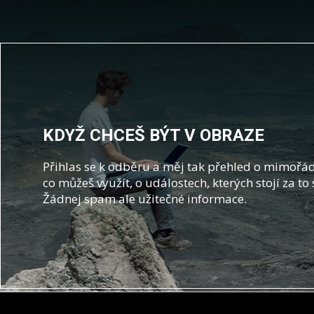
KDYŽ CHCEŠ BÝT V OBRAZE
Přihlas se k odběru a měj tak přehled o mimořád
co můžeš využít, o událostech, kterých stojí za to 
Žádnej spam ale užitečné informace.
Z
á