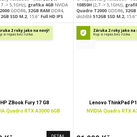
,7 -> 5,1GHz)
,
grafika 4GB
NVIDA
10850H
(2,7 -> 5,1GHz)
,
grafi
T2000
GDDR6
, 32GB RAM
DDR4
,
Quadro T2000
GDDR6
, 32G
12GB SSD M.2
, 15.6"
Full HD IPS
úložiště
512GB SSD M.2
, 15.6"
-Fi 6
, GLAN, Bluetooth 5.0, USB
displej
,
Wi-Fi 6
, GLAN, Blueto
/Thunderbolt 3
, HDMI, HD
3.0,
USB-C/Thunderbolt 3
, 
ruka 2 roky jako na nový!
Záruka 2 roky jako na 
odsvícená klávesnice
, otisk
kamera,
podsvícená klávesn
p si repas bez rizika.
Kup si repas bez rizika.
ndows 11 Professional
prstu, Windows 11 Profession
Stav A
HP ZBook Fury 17 G8
Lenovo ThinkPad P1
IA Quadro RTX A3000 6GB
NVIDIA Quadro RTX A
DETAIL