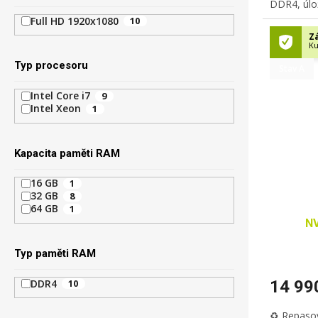
DDR4
, úl
IPS
displej
Full HD 1920x1080
10
3.0,
USB-C
Zá
kamera,
p
Ku
prstu, Wi
Typ procesoru
Stav A
Intel Core i7
9
Intel Xeon
1
Kapacita paměti RAM
16 GB
1
32 GB
8
64 GB
1
NV
Typ paměti RAM
DDR4
14 99
10
♻️ Repaso