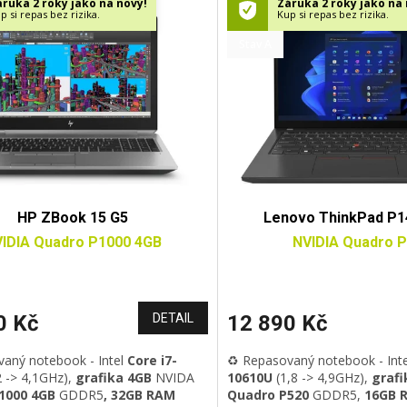
ruka 2 roky jako na nový!
Záruka 2 roky jako na 
p si repas bez rizika.
Kup si repas bez rizika.
Stav A
HP ZBook 15 G5
Lenovo ThinkPad P1
IDIA Quadro P1000 4GB
NVIDIA Quadro 
0 Kč
DETAIL
12 890 Kč
vaný notebook - Intel
Core i7-
♻️ Repasovaný notebook - Int
2 -> 4,1GHz)
,
grafika 4GB
NVIDA
10610U
(1,8 -> 4,9GHz)
,
grafi
1000 4GB
GDDR5
, 32GB RAM
Quadro P520
GDDR5,
16GB 