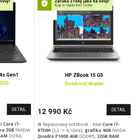
nový!
Záruka 2 roky jako na nový!
Kup si repas bez rizika.
Stav A
4s Gen1
HP ZBook 15 G5
P520
Dotykový displej
DETAIL
12 990 Kč
DETAIL
el
Core i7-
♻️ Repasovaný notebook - Intel
Core i7-
ka 2GB
NVIDIA
8750H
(2,2 -> 4,1GHz)
,
grafika 4GB
NVIDA
RAM
DDR4
,
Quadro P1000 4GB
GDDR5
, 32GB RAM