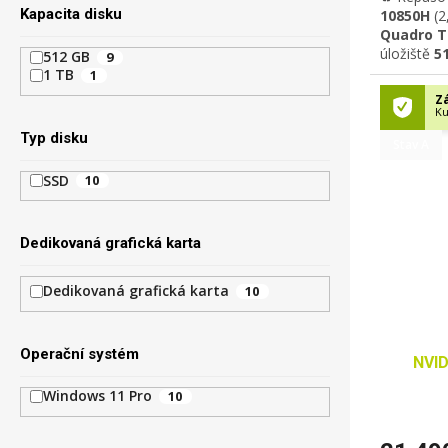
Kapacita disku
10850H
(2
Quadro 
úložiště
5
512 GB
9
displej
,
Wi
1 TB
1
3.0,
USB-C
Zá
kamera,
p
Ku
prstu, Wi
Typ disku
Stav A
SSD
10
Dedikovaná grafická karta
Dedikovaná grafická karta
10
Operační systém
NVID
Windows 11 Pro
10