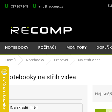
Přejít
SL
727 957 948
info@recomp.cz
na
obsah
NOTEBOOKY
POČÍTAČE
MONITORY
DOPLŇK
Domů
Notebooky
Pracovní
Na střih videa
Notebooky na střih videa
P
Ř
o
a
Nejlevnějš
s
z
t
e
Na skladě
10
V
r
n