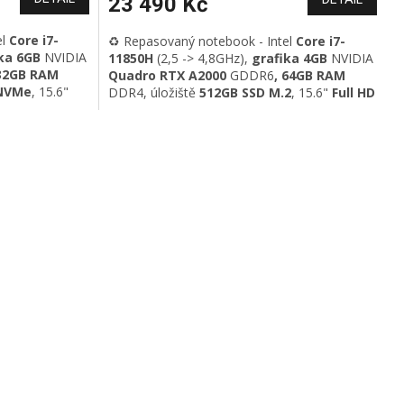
23 490 Kč
el
Core i7-
♻️ Repasovaný notebook - Intel
Core i7-
ka 6GB
NVIDIA
11850H
(2,5 -> 4,8GHz)
,
grafika 4GB
NVIDIA
32GB RAM
Quadro RTX A2000
GDDR6
, 64GB RAM
 NVMe
, 15.6"
DDR4
, úložiště
512GB SSD M.2
, 15.6"
Full HD
GLAN,
IPS
displej
,
Wi-Fi 6
, GLAN, Bluetooth 5.2,
3.0, USB-
USB 3.0,
USB-C/Thunderbolt 4
, HDMI, HD
 prstu
,
kamera,
podsvícená klávesnice
, otisk
ws 11
prstu, Windows 11 Professional