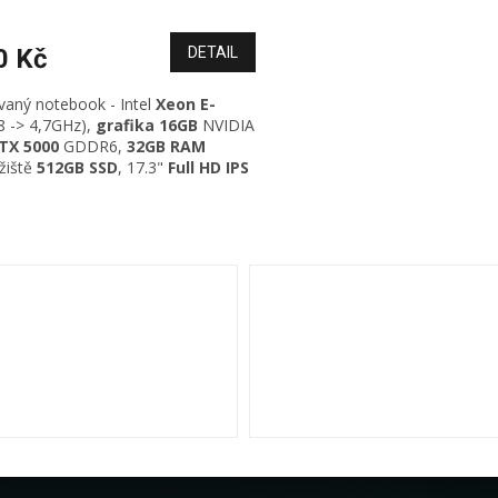
0 Kč
DETAIL
vaný notebook - Intel
Xeon E-
8 -> 4,7GHz)
,
grafika 16GB
NVIDIA
TX 5000
GDDR6,
32GB RAM
ožiště
512GB SSD
, 17.3"
Full HD IPS
-Fi 6
, GLAN, Bluetooth,
HD
 USB 3.0, USB-C/Thunderbolt
O
otisk prstu
, podsvícená
v
,
Windows 11 Professional
l
á
d
a
c
í
p
r
v
k
y
v