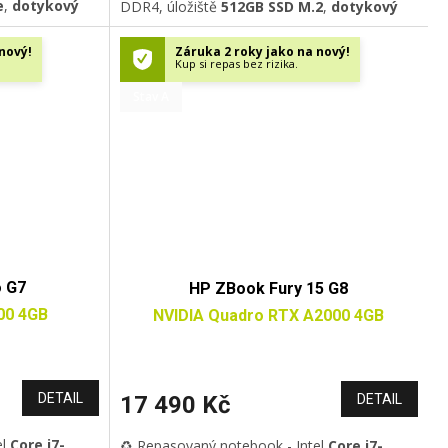
e
,
dotykový
DDR4
, úložiště
512GB SSD M.2
,
dotykový
 6
,
Bluetooth
,
15.6"
Full HD IPS
displej
,
Wi-Fi
, GLAN,
,
HDMI
, HD
Bluetooth 5.0, USB 3.0,
USB-C/Thunderbolt
nový!
Záruka 2 roky jako na nový!
ice,
Windows
3
, HDMI, HD kamera,
podsvícená
Kup si repas bez rizika.
klávesnice
, otisk prstu, Windows 11
Stav A
Professional
o G7
HP ZBook Fury 15 G8
00 4GB
NVIDIA Quadro RTX A2000 4GB
DETAIL
17 490 Kč
DETAIL
el
Core i7-
♻️ Repasovaný notebook - Intel
Core i7-