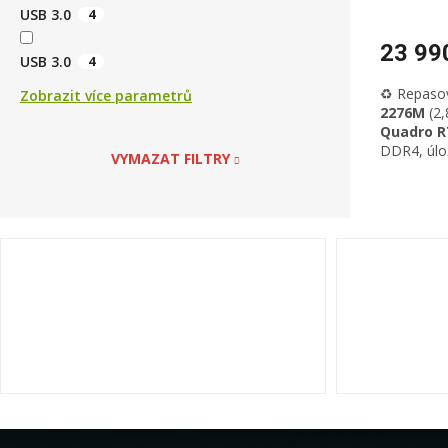
USB 3.0
4
23 99
USB 3.0
4
♻️ Repaso
Zobrazit více parametrů
2276M
(2,
Quadro R
DDR4
, úl
VYMAZAT FILTRY
displej
,
Wi
kamera
,
3, HDMI,
klávesnice