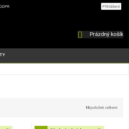
GDPR
Přihlášení
Prázdný košík
NÁKUPNÍ
KOŠÍK
TY
10
položek celkem