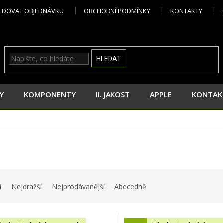
EDOVAT OBJEDNÁVKU
OBCHODNÍ PODMÍNKY
KONTAKTY
HLEDAT
Y
KOMPONENTY
II. JAKOST
APPLE
KONTAK
í
Nejdražší
Nejprodávanější
Abecedně