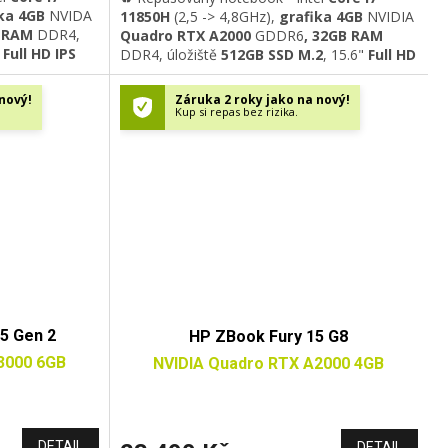
ka 4GB
NVIDA
11850H
(2,5 -> 4,8GHz)
,
grafika 4GB
NVIDIA
B RAM
DDR4
,
Quadro RTX A2000
GDDR6
, 32GB RAM
Full HD IPS
DDR4
, úložiště
512GB SSD M.2
, 15.6"
Full HD
oth 5.0, USB
IPS
displej
,
Wi-Fi 6
, GLAN, Bluetooth 5.2,
HDMI, HD
USB 3.0,
USB-C/Thunderbolt 4
, HDMI, HD
nový!
Záruka 2 roky jako na nový!
ice
, otisk
kamera,
podsvícená klávesnice
, otisk
Kup si repas bez rizika.
al
prstu, Windows 11 Professional
5 Gen 2
HP ZBook Fury 15 G8
3000 6GB
NVIDIA Quadro RTX A2000 4GB
DETAIL
DETAIL