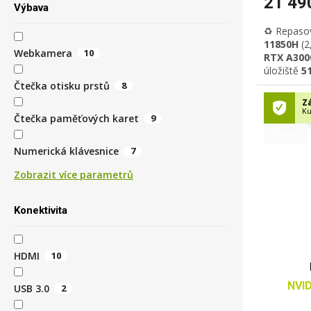
21 49
Výbava
♻️ Repaso
11850H
(2
Webkamera
10
RTX A30
úložiště
5
displej
,
Wi
Čtečka otisku prstů
8
3.0,
USB-C
Zá
kamera,
p
Ku
Čtečka paměťových karet
9
11 Profess
Stav A
Numerická klávesnice
7
Zobrazit více parametrů
Konektivita
HDMI
10
NVI
USB 3.0
2