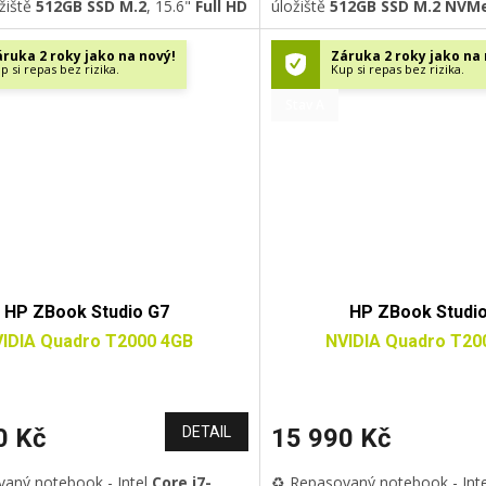
ožiště
512GB SSD M.2
, 15.6"
Full HD
úložiště
512GB SSD M.2 NVM
,
Wi-Fi
, GLAN, Bluetooth 5.0, USB
14.1"
Full HD IPS
displej
,
Wi-Fi
/Thunderbolt 3
, HDMI, HD
USB 3.0, USB-C/Thunderbolt 3
ruka 2 roky jako na nový!
Záruka 2 roky jako na 
odsvícená klávesnice
, otisk
kamera,
podsvícená
klávesn
p si repas bez rizika.
Kup si repas bez rizika.
ndows 11 Professional
11 Professional
Stav A
HP ZBook Studio G7
HP ZBook Studi
IDIA Quadro T2000 4GB
NVIDIA Quadro T20
0 Kč
DETAIL
15 990 Kč
vaný notebook - Intel
Core i7-
♻️ Repasovaný notebook - Int