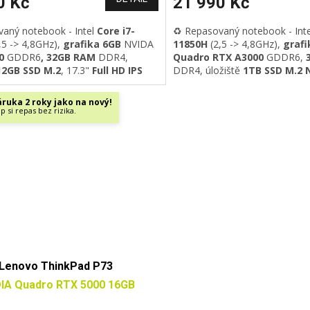
0 Kč
21 990 Kč
vaný notebook - Intel
Core i7-
♻️ Repasovaný notebook - Int
,5 -> 4,8GHz)
,
grafika 6GB
NVIDA
11850H
(2,5 -> 4,8GHz)
,
grafi
00
GDDR6
, 32GB RAM
DDR4
,
Quadro RTX A3000
GDDR6,
12GB SSD M.2
, 17.3"
Full HD IPS
DDR4
, úložiště
1TB SSD M.2
-Fi 6
, GLAN, Bluetooth 5.0, USB
Full HD IPS
displej
,
Wi-Fi 6E
, 
/Thunderbolt 3
, HDMI, HD
Bluetooth,
HD kamera
, USB 
ruka 2 roky jako na nový!
odsvícená klávesnice
, Windows
C/Thunderbolt 4, HDMI,
otisk
p si repas bez rizika.
ional
podsvícená klávesnice,
Windo
Professional
Lenovo ThinkPad P73
DIA Quadro RTX 5000 16GB