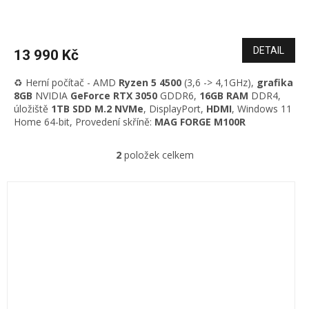
DETAIL
13 990 Kč
♻️ Herní počítač - AMD
Ryzen 5 4500
(3,6 -> 4,1GHz),
grafika
8GB
NVIDIA
GeForce RTX 3050
GDDR6,
16
GB RAM
DDR4,
úložiště
1TB
SDD M.2 NVMe
,
DisplayPort,
HDMI
, Windows 11
Home 64-bit, Provedení skříně:
MAG FORGE M100R
2
položek celkem
O
v
l
á
d
a
c
í
p
r
v
k