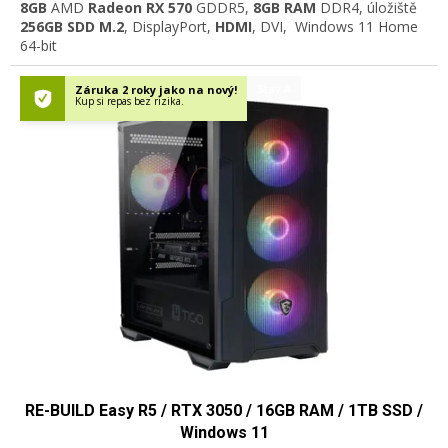
8GB
AMD
Radeon RX 570
GDDR5,
8
GB RAM
DDR4, úložiště
256
GB SDD M.2
, DisplayPort,
HDMI
, DVI, Windows 11 Home
64-bit
Stav A
Záruka 2 roky jako na nový!
Kup si repas bez rizika.
RE-BUILD Easy R5 / RTX 3050 / 16GB RAM / 1TB SSD /
Windows 11