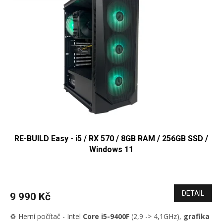
d
i
u
s
k
p
t
r
ů
o
d
u
k
t
ů
RE-BUILD Easy - i5 / RX 570 / 8GB RAM / 256GB SSD /
Windows 11
AMD Radeon RX 570 8GB
DETAIL
9 990 Kč
♻️ Herní počítač - Intel
Core i5-9400F
(2,9 -> 4,1GHz),
grafika