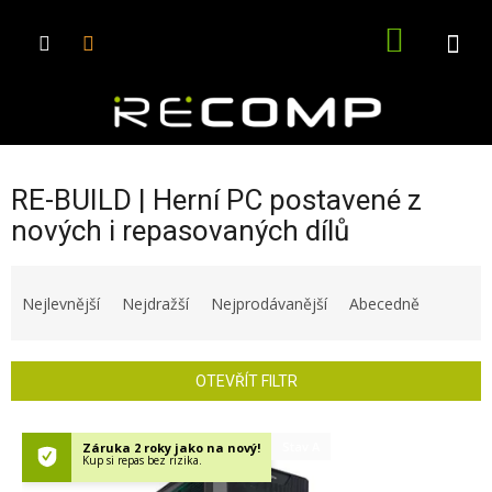
Přejít
na
NÁKUPN
obsah
KOŠÍK
RE-BUILD | Herní PC postavené z
nových i repasovaných dílů
Ř
a
Nejlevnější
Nejdražší
Nejprodávanější
Abecedně
z
e
n
OTEVŘÍT FILTR
í
p
V
r
Stav A
Záruka 2 roky jako na nový!
ý
Kup si repas bez rizika.
o
p