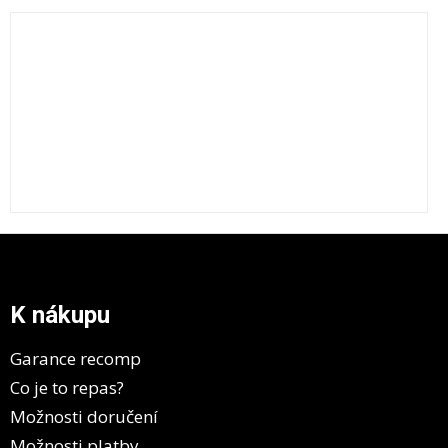
Z
á
p
a
K nákupu
t
í
Garance recomp
Co je to repas?
Možnosti doručení
Možnosti platby