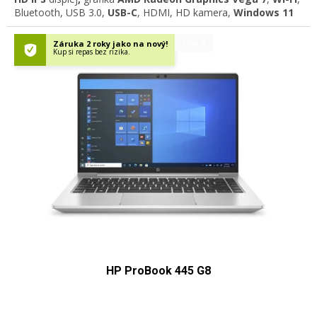
Bluetooth, USB 3.0,
USB-C
, HDMI, HD kamera,
Windows 11
Professional
Stav A
Záruka 2 roky jako na nový!
Kup si repas bez rizika.
HP ProBook 445 G8