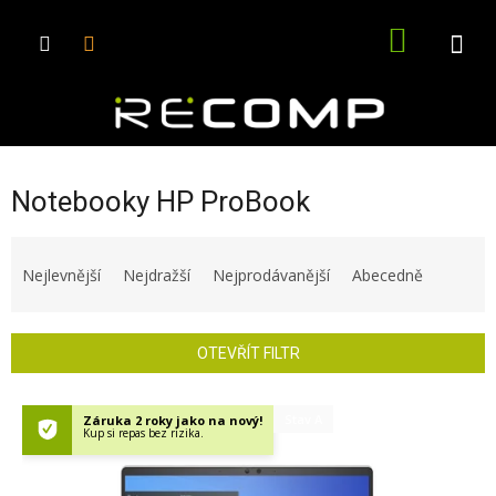
Přejít
na
NÁKUPN
obsah
KOŠÍK
Notebooky HP ProBook
Ř
a
Nejlevnější
Nejdražší
Nejprodávanější
Abecedně
z
e
n
OTEVŘÍT FILTR
í
p
V
r
Stav A
Záruka 2 roky jako na nový!
ý
Kup si repas bez rizika.
o
p
d
i
u