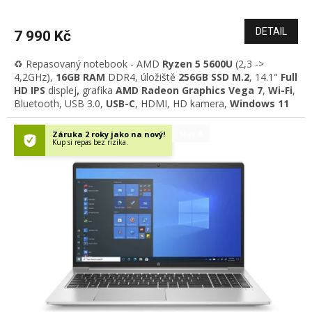
DETAIL
7 990 Kč
♻️ Repasovaný notebook - AMD
Ryzen 5 5600U
(2,3 ->
4,2GHz)
,
16GB RAM
DDR4
, úložiště
256GB SSD M.2
, 14.1"
Full
HD IPS
displej
,
grafika
AMD Radeon Graphics Vega 7
,
Wi-Fi
,
Bluetooth, USB 3.0,
USB-C
, HDMI, HD kamera,
Windows 11
Professional
Stav A
Záruka 2 roky jako na nový!
Kup si repas bez rizika.