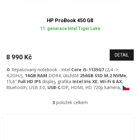
HP ProBook 450 G8
11. generace Intel Tiger Lake
DETAIL
8 990 Kč
♻️ Repasovaný notebook - Intel
Core i5-1135G7
(2,4 ->
4,2GHz)
,
16GB RAM
DDR4
, úložiště
256GB SSD M.2 NVMe
,
15,6"
Full HD IPS
displej
,
grafika
Intel Iris XE
,
Wi-Fi 6 AX
,
Bluetooth, USB 3.0,
USB-C
/DP, HDMI, HD 720p kamera
,
originální česká podsvícená
klávesnice, Windows 11
Professional
3
položek celkem
O
v
l
á
d
a