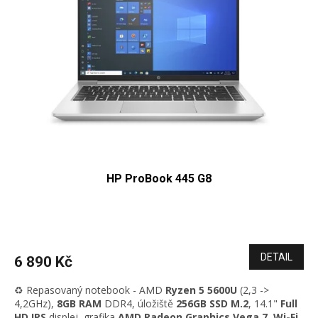
s
k
p
t
r
ů
o
d
u
k
t
ů
HP ProBook 445 G8
DETAIL
6 890 Kč
♻️ Repasovaný notebook - AMD
Ryzen 5 5600U
(2,3 ->
4,2GHz)
,
8GB RAM
DDR4
, úložiště
256GB SSD M.2
, 14.1"
Full
HD IPS
displej
,
grafika
AMD Radeon Graphics Vega 7
,
Wi-Fi
,