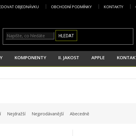
EDOVAT OBJEDNÁVKU
OBCHODNÍ PODMÍNKY
KONTAKTY
HLEDAT
Y
KOMPONENTY
II. JAKOST
APPLE
KONTAK
í
Nejdražší
Nejprodávanější
Abecedně