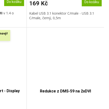
Do košíku
169 Kč
Do košíku
MI
v 1.4 o
Kabel USB 3.1 konektor C/male - USB 3.1
C/male, černý, 0,5m
nový!
t - Display
Redukce z DMS-59 na 2xDVI