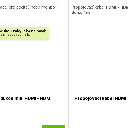
abel pro počítač nebo monitor
Propojovací kabel
HDMI - HD
délce 1m
ruka 2 roky jako na nový!
p si repas bez rizika.
dukce mini HDMI - HDMI
Propojovací kabel HDMI 