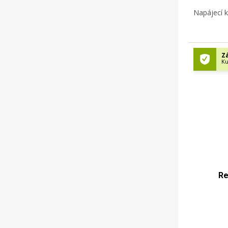
Napájecí k
Zá
Ku
Re