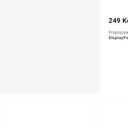
249 K
Propojova
DisplayPo