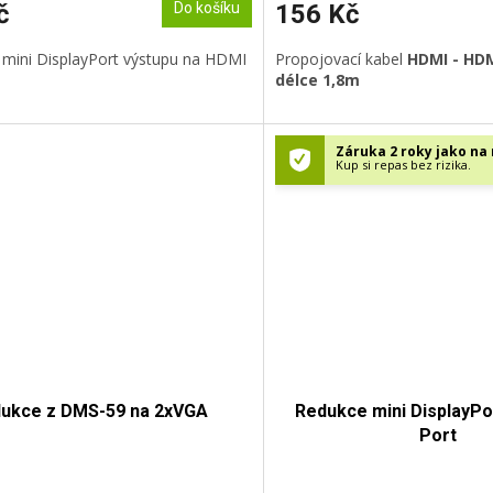
č
Do košíku
156 Kč
 mini DisplayPort výstupu na HDMI
Propojovací kabel
HDMI - HD
délce 1,8m
Záruka 2 roky jako na 
Kup si repas bez rizika.
ukce z DMS-59 na 2xVGA
Redukce mini DisplayPor
Port