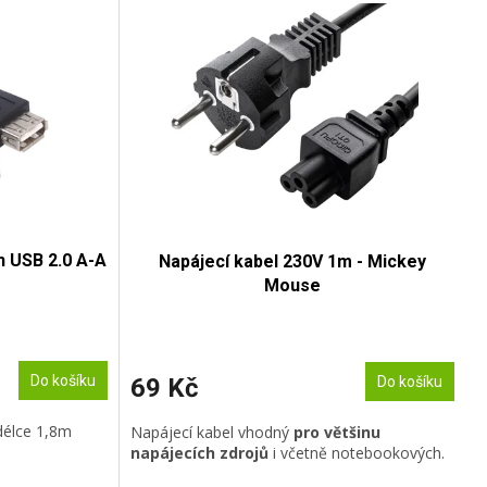
h USB 2.0 A-A
Napájecí kabel 230V 1m - Mickey
Mouse
Do košíku
69 Kč
Do košíku
délce 1,8m
Napájecí kabel vhodný
pro většinu
napájecích zdrojů
i včetně notebookových.