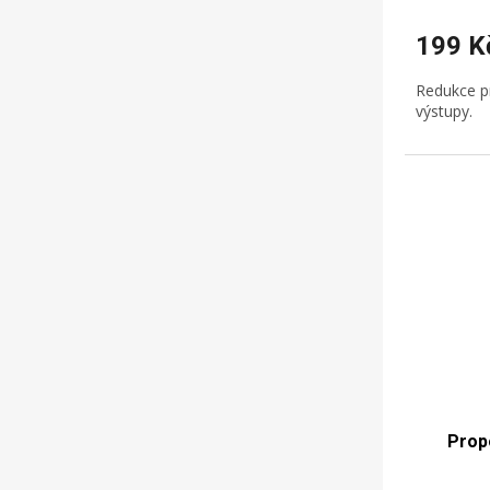
199 K
Redukce p
výstupy.
Prop