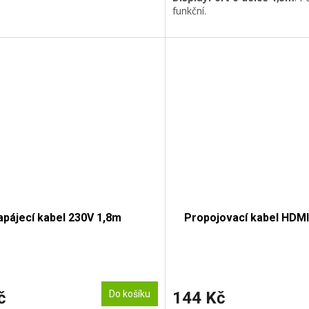
funkční.
apájecí kabel 230V 1,8m
Propojovací kabel HDMI
č
Do košíku
144 Kč