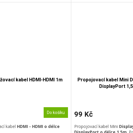
užovací kabel HDMI-HDMI 1m
Propojovací kabel Mini D
DisplayPort 1,
Do košíku
99 Kč
ací kabel
HDMI - HDMI o délce
Propojovací kabel Mini
Displa
DisplayPort o délce 1,5m
. P