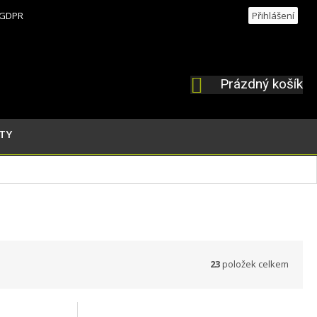
GDPR
Přihlášení
Prázdný košík
NÁKUPNÍ
KOŠÍK
TY
23
položek celkem