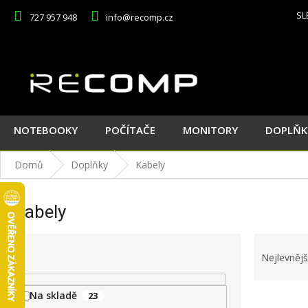
Přejít
SL
727 957 948
info@recomp.cz
na
obsah
NOTEBOOKY
POČÍTAČE
MONITORY
DOPLŇK
Domů
Doplňky
Kabely
Kabely
P
Ř
o
a
Nejlevnějš
s
z
t
e
Na skladě
23
V
r
n