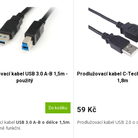
vací kabel USB 3.0 A-B 1,5m -
Prodlužovací kabel C-Tec
použitý
1,8m
Do košíku
59 Kč
cí kabel
USB 3.0 A-B o délce 1,5m
.
Prodlužovací kabel USB 2.0 o 
ně funkční.