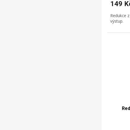
149 K
Redukce z
výstup.
Red