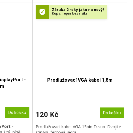
Záruka 2 roky jako na nový!
Kup si repas bez rizika.
isplayPort -
Prodlužovací VGA kabel 1,8m
5m
Do košíku
120 Kč
Do košíku
yPort -
Prodlužovací kabel VGA 15pin D-sub. Dvojité
oužitý, plně
stínění, feritová jádra.