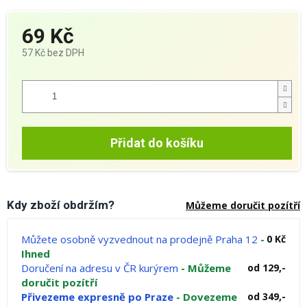
69 Kč
57 Kč bez DPH
Měrná
cena:
Přidat do košíku
Kdy zboží obdržím?
Můžeme doručit pozítří
Můžete osobně vyzvednout na prodejně Praha 12
-
0 Kč
Ihned
Doručení na adresu v ČR kurýrem
- Můžeme
od 129,-
doručit pozítří
Přivezeme expresně po Praze
- Dovezeme
od 349,-