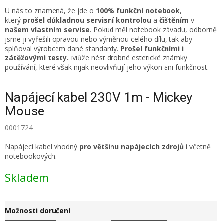
U nás to znamená, že jde o
100% funkční notebook
,
který
prošel důkladnou servisní kontrolou
a
čištěním
v
našem vlastním servise
. Pokud měl notebook závadu, odborně
jsme ji vyřešili opravou nebo výměnou celého dílu, tak aby
splňoval výrobcem dané standardy.
Prošel funkčními i
zátěžovými testy.
Může nést drobné estetické známky
používání, které však nijak neovlivňují jeho výkon ani funkčnost.
Napájecí kabel 230V 1m - Mickey
Mouse
0001724
Napájecí kabel vhodný
pro většinu napájecích zdrojů
i včetně
notebookových.
Skladem
Možnosti doručení