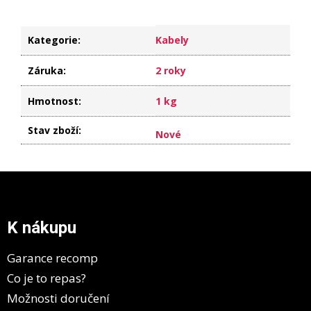
Kategorie
:
Kabely
Záruka
:
2 roky
Hmotnost
:
1 kg
Stav zboží
:
Nové
Z
á
p
a
K nákupu
t
í
Garance recomp
Co je to repas?
Možnosti doručení