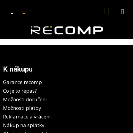
Přejít
na
NÁKUPN
obsah
KOŠÍK
Z
á
p
a
K nákupu
t
í
Garance recomp
Co je to repas?
Možnosti doručení
Možnosti platby
Reklamace a vrácení
Nákup na splátky