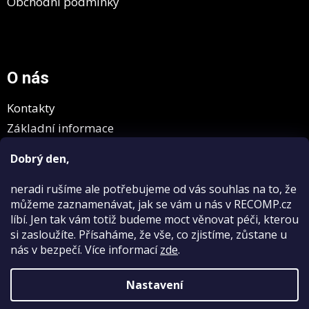
Obchodní podmínky
O nás
Kontakty
Základní informace
GDPR
Dobrý den,
neradi rušíme
ale potřebujeme od vás souhlas na to, že
můžeme zaznamenávat, jak se vám u nás v RECOMP.cz
líbí. Jen tak vám totiž budeme moct věnovat péči, kterou
si zasloužíte. Přísaháme, že vše, co zjistíme, zůstane u
nás v bezpečí.
Více informací
zde
.
Vytvořil Shoptet
Nastavení