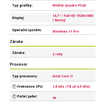
Typ grafiky
:
NVIDIA Quadro P520
14,1" / Full HD 1920x1080
Displej
:
/ Matný
Operační systém
:
Windows 11 Pro
Záruka
Záruka
:
2 roky
Procesor
Typ procesoru
:
Intel Core i7
?
Frekvence CPU
:
1,8 Ghz (TB až 4,9 GHz)
?
Počet jader
:
4x