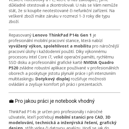
důkladně otestovali a zkontrolovali. U nás se Vám nemůže
stát, že si koupíte neotestované či nefunkční zařízení. Na
veškeré zboží máte záruku v rozmezí 1-3 roky dle typu
zboží.
Repasovaný
Lenovo ThinkPad P14s Gen 1
je
profesionální mobilní pracovní stanice, která nabízí
vyvážený výkon, spolehlivost a mobilitu
pro náročnější
pracovní úlohy i každodenní použití. Díky výkonnému
procesoru Intel Core i7, velké operační paměti, rychlému
SSD disku a profesionální grafické kartě
NVIDIA Quadro
P520
zvládne robustní aplikace používané v profesionálních
oborech a poskytuje jistotu plynulé práce i při intenzivním
multitaskingu.
Dotykový displej
rozšiřuje možnosti
ovládání a zvyšuje komfort při práci i prezentacích.
💼 Pro jakou práci je notebook vhodný
ThinkPad P14s je určen pro profesionály i náročné
uživatele, kteří potřebují
mobilní stanici pro CAD
,
3D
modelování, technická a inženýrská řešení, grafický
design,
střih videa či datovou analýzu. Hodí se jak do