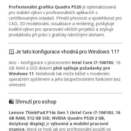
Profesionální grafika Quadro P520
je optimalizovaná
pro stabilní výkon v profesionálních aplikacích s
certifikovanými ovladači. Přináší přesnost a spolehlivost pro
CAD, 3D modelování, vizualizace a rendering, poskytuje
kvalitní výkon pro zpracování větších projektů a zvyšuje
produktivitu při práci s graficky náročnými úlohami.
🪟 Je tato konfigurace vhodná pro Windows 11?
Ano – konfigurace s procesorem
Intel Core i7-10610U
, 16
GB RAM a SSD diskem
plně splňuje požadavky pro
Windows 11
. Notebook tak může běžet s moderním
operačním systémem a jeho bezpečnostními funkcemi bez
omezení.
🛍️ Shrnutí pro eshop
Lenovo ThinkPad P14s Gen 1 (Intel Core i7-10610U, 16
GB RAM, 512 GB SSD, NVIDIA Quadro P520 2 GB,
dotykový displej)
je
výkonná a mobilní pracovní
stanice
, která se hodí jak pro profesionální použití ve