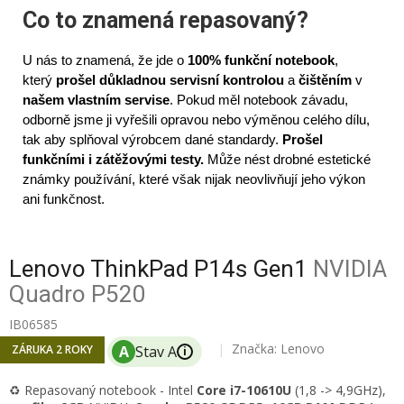
Co to znamená repasovaný?
U nás to znamená, že jde o
100% funkční notebook
,
který
prošel důkladnou servisní kontrolou
a
čištěním
v
našem vlastním servise
. Pokud měl notebook závadu,
odborně jsme ji vyřešili opravou nebo výměnou celého dílu,
tak aby splňoval výrobcem dané standardy.
Prošel
funkčními i zátěžovými testy.
Může nést drobné estetické
známky používání, které však nijak neovlivňují jeho výkon
ani funkčnost.
Lenovo ThinkPad P14s Gen1
NVIDIA
Quadro P520
IB06585
Značka:
Lenovo
ZÁRUKA 2 ROKY
i
♻️ Repasovaný notebook - Intel
Core i7-10610U
(1,8 -> 4,9GHz)
,