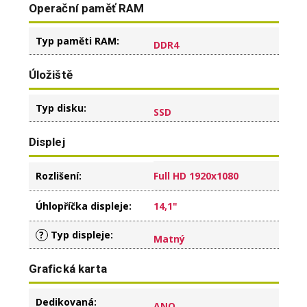
Operační paměť RAM
Typ paměti RAM
:
DDR4
Úložiště
Typ disku
:
SSD
Displej
Rozlišení
:
Full HD 1920x1080
Úhlopříčka displeje
:
14,1"
?
Typ displeje
:
Matný
Grafická karta
Dedikovaná
:
ANO