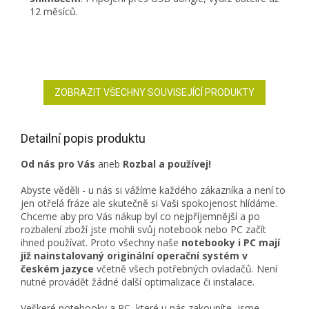
12 měsíců.
ZOBRAZIT VŠECHNY SOUVISEJÍCÍ PRODUKTY
Detailní popis produktu
Od nás pro Vás
aneb
Rozbal a používej!
Abyste věděli - u nás si vážíme každého zákazníka a není to
jen otřelá fráze ale skutečně si Vaši spokojenost hlídáme.
Chceme aby pro Vás nákup byl co nejpříjemnější a po
rozbalení zboží jste mohli svůj notebook nebo PC začít
ihned používat. Proto všechny naše
notebooky i PC mají
již nainstalovaný originální operační systém v
českém jazyce
včetně všech potřebných ovladačů. Není
nutné provádět žádné další optimalizace či instalace.
Veškeré notebooky a PC, které u nás zakoupíte, jsme