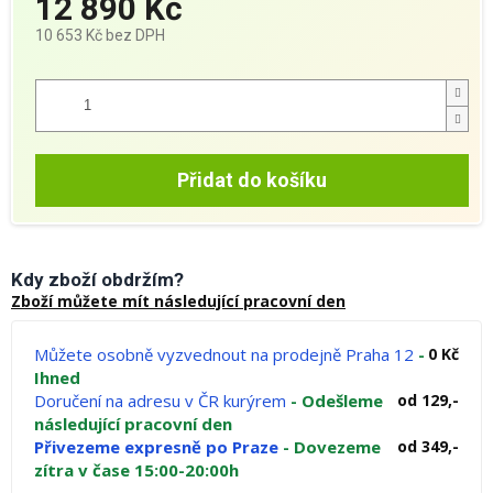
12 890 Kč
10 653 Kč
bez DPH
Měrná
cena:
Přidat do košíku
Kdy zboží obdržím?
Zboží můžete mít následující pracovní den
Můžete osobně vyzvednout na prodejně Praha 12
-
0 Kč
Ihned
Doručení na adresu v ČR kurýrem
- Odešleme
od 129,-
následující pracovní den
Přivezeme expresně po Praze
- Dovezeme
od 349,-
zítra v čase 15:00-20:00h