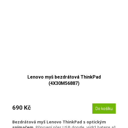
Lenovo myš bezdrátová ThinkPad
(4X30M56887)
690 Kč
Do košíku
Bezdrátová myš Lenovo ThinkPad s optickým
snímačem
. Připojení přes USB dongle, výdrž bateire až