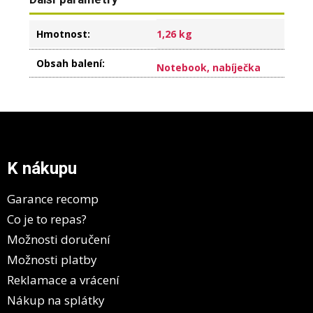
Hmotnost
:
1,26 kg
Obsah balení
:
Notebook, nabíječka
Z
á
p
a
K nákupu
t
í
Garance recomp
Co je to repas?
Možnosti doručení
Možnosti platby
Reklamace a vrácení
Nákup na splátky