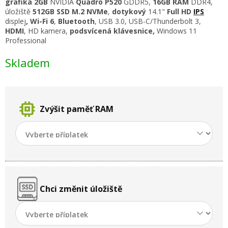
grafika 2GB
NVIDIA
Quadro P520
GDDR5,
16GB RAM
DDR4
,
úložiště
512GB SSD M.2 NVMe
,
dotykový
14.1"
Full HD
IPS
displej
,
Wi-Fi 6
,
Bluetooth
, USB 3.0, USB-C/Thunderbolt 3,
HDMI
, HD kamera,
podsvícená
klávesnice,
Windows 11
Professional
Skladem
memory
Zvýšit paměť RAM
Chci změnit úložiště