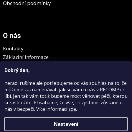
Obchodní podmínky
O nás
Kontakty
Základní informace
GDPR
Dobrý den,
neradi rušíme
ale potřebujeme od vás souhlas na to, že
můžeme zaznamenávat, jak se vám u nás v RECOMP.cz
líbí. Jen tak vám totiž budeme moct věnovat péči, kterou
si zasloužíte. Přísaháme, že vše, co zjistíme, zůstane u
nás v bezpečí.
Více informací
zde
.
Vytvořil Shoptet
Nastavení