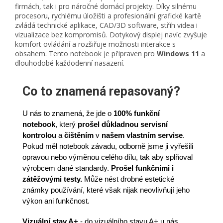
firmách, tak i pro náročné domácí projekty. Díky silnému
procesoru, rychlému úložišti a profesionální grafické kartě
zvládá technické aplikace, CAD/3D software, střih videa i
vizualizace bez kompromisů. Dotykový displej navíc zvyšuje
komfort ovládání a rozšiřuje možnosti interakce s
obsahem. Tento notebook je připraven pro
Windows 11
a
dlouhodobé každodenní nasazení.
Co to znamená repasovaný?
U nás to znamená, že jde o
100% funkční
notebook
,
který
prošel důkladnou servisní
kontrolou
a
čištěním
v
našem vlastním servise
.
Pokud měl notebook závadu, odborně jsme ji vyřešili
opravou nebo výměnou celého dílu, tak aby splňoval
výrobcem dané standardy.
Prošel funkčními i
zátěžovými testy.
Může nést drobné estetické
známky používání, které však nijak neovlivňují jeho
výkon ani funkčnost.
Vizuální stav A+
- do vizuálního stavu A+ u nás