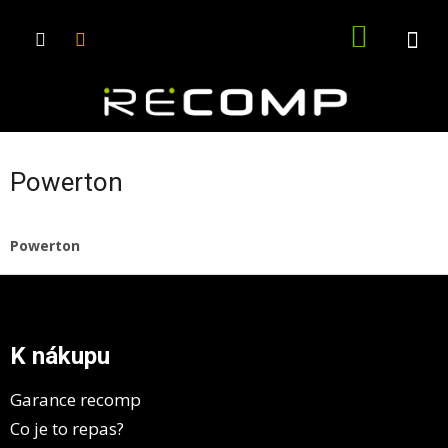
Přejít
na
NÁKUPN
obsah
KOŠÍK
Powerton
Powerton
Z
á
p
a
K nákupu
t
í
Garance recomp
Co je to repas?