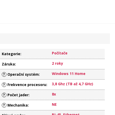
Počítače
Kategorie
:
2 roky
Záruka
:
Windows 11 Home
?
Operační systém
:
3,8 Ghz (TB až 4,7 GHz)
?
Frekvence procesoru
:
8x
?
Počet jader
:
NE
?
Mechanika
:
RJ-45, Ethernet