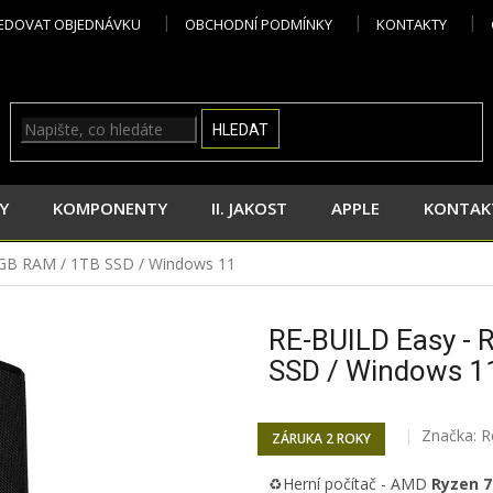
EDOVAT OBJEDNÁVKU
OBCHODNÍ PODMÍNKY
KONTAKTY
HLEDAT
Y
KOMPONENTY
II. JAKOST
APPLE
KONTAK
32GB RAM / 1TB SSD / Windows 11
RE-BUILD Easy - 
SSD / Windows 1
Značka:
R
ZÁRUKA 2 ROKY
♻️
Herní počítač -
AMD
Ryzen 7