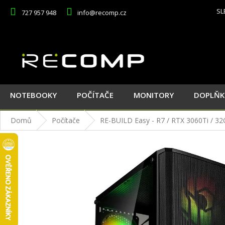
Přejít
SL
727 957 948
info@recomp.cz
na
obsah
NOTEBOOKY
POČÍTAČE
MONITORY
DOPLŇK
Domů
Počítače
RE-BUILD Easy - R7 / RTX 3060Ti / 