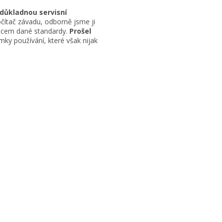
 důkladnou servisní
čítač závadu, odborně jsme ji
obcem dané standardy.
Prošel
ky používání, které však nijak