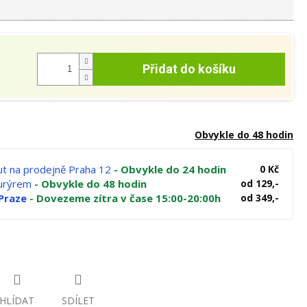
Přidat do košíku
Obvykle do 48 hodin
t na prodejně Praha 12
- Obvykle do 24 hodin
0 Kč
kurýrem
- Obvykle do 48 hodin
od 129,-
Praze
- Dovezeme zítra v čase 15:00-20:00h
od 349,-
HLÍDAT
SDÍLET