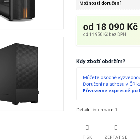
Možnosti doručení
od
18 090 Kč
od
14 950 Kč
bez DPH
Měrná
cena:
Kdy zboží obdržím?
Můžete osobně vyzvednou
Doručení na adresu v ČR 
Přivezeme expresně po 
Detailní informace
TISK
ZEPTAT SE