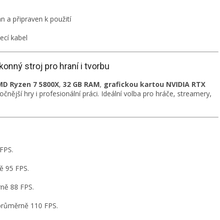
 a připraven k použití
ecí kabel
nný stroj pro hraní i tvorbu
D Ryzen 7 5800X
,
32 GB RAM
,
grafickou kartou NVIDIA RTX
nější hry i profesionální práci. Ideální volba pro hráče, streamery,
FPS.
ě 95 FPS.
rně 88 FPS.
 průměrně 110 FPS.