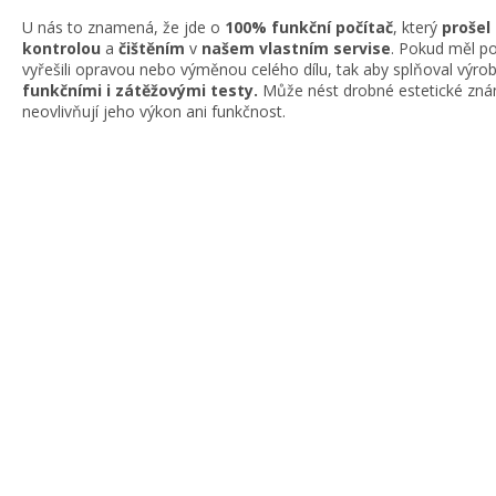
U nás to znamená, že jde o
100% funkční počítač
, který
prošel
kontrolou
a
čištěním
v
našem vlastním servise
. Pokud měl po
vyřešili opravou nebo výměnou celého dílu, tak aby splňoval výr
funkčními i zátěžovými testy.
Může nést drobné estetické znám
neovlivňují jeho výkon ani funkčnost.