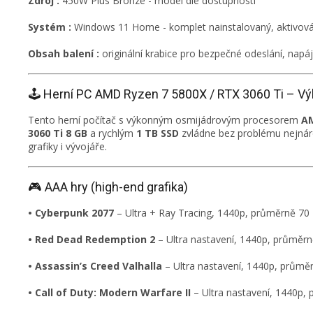
Zdroj :
450W Plus Bronze - model dle dostupnosti
Systém :
Windows 11 Home - komplet nainstalovaný, aktivován
Obsah balení :
originální krabice pro bezpečné odeslání, napáj
🕹️ Herní PC AMD Ryzen 7 5800X / RTX 3060 Ti – Výko
Tento herní počítač s výkonným osmijádrovým procesorem
AM
3060 Ti 8 GB
a rychlým
1 TB SSD
zvládne bez problému nejnároč
grafiky i vývojáře.
🎮 AAA hry (high-end grafika)
• Cyberpunk 2077
– Ultra + Ray Tracing, 1440p, průměrně 70 
• Red Dead Redemption 2
– Ultra nastavení, 1440p, průměrn
• Assassin’s Creed Valhalla
– Ultra nastavení, 1440p, průmě
• Call of Duty: Modern Warfare II
– Ultra nastavení, 1440p,