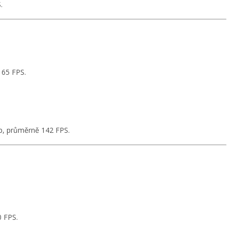
.
165 FPS.
0p, průměrně 142 FPS.
0 FPS.