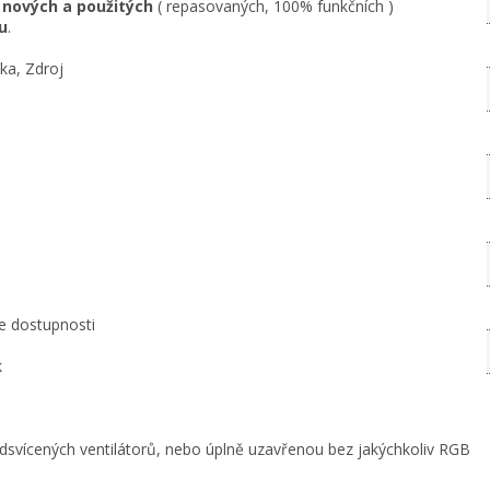
 nových
a použitých
( repasovaných, 100% funkčních )
u
.
ka, Zdroj
e dostupnosti
k
dsvícených ventilátorů, nebo úplně uzavřenou bez jakýchkoliv RGB