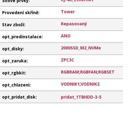
Síťové prvky
:
Tower
Provedení skříně
:
Repasovaný
Stav zboží
:
ANO
opt_predinstalace
:
2000SSD_M2_NVMe
opt_disky
:
ZPC3C
opt_zaruka
:
RGBRAM;RGBFAN;RGBSET
opt_rgbkit
:
VODNIK1;VODNIK2
opt_chlazeni
:
opt_pridat_disk
:
pridat_1TBHDD-3-5