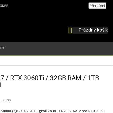
GDPR
Přihlášení
Prázdný košík
NÁKUPNÍ
KOŠÍK
TY
R7 / RTX 3060Ti / 32GB RAM / 1TB
1
ecomp
 5800X
(
3,8 -> 4,7GHz
)
,
grafika 8GB
NVIDA
GeForce RTX 3060