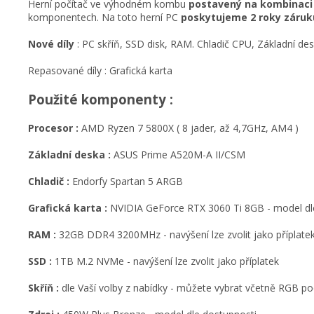
Herní počítač ve výhodném kombu
postavený na kombinaci
komponentech. Na toto herní PC
poskytujeme 2 roky záruk
Nové díly
: PC skříň, SSD disk, RAM. Chladič CPU, Základní des
Repasované díly : Grafická karta
Použité komponenty :
Procesor :
AMD Ryzen 7 5800X ( 8 jader, až 4,7GHz, AM4 )
Základní deska :
ASUS Prime A520M-A II/CSM
Chladič :
Endorfy Spartan 5 ARGB
Grafická karta :
NVIDIA GeForce RTX 3060 Ti 8GB - model dl
RAM :
32GB DDR4 3200MHz - navýšení lze zvolit jako příplate
SSD :
1TB M.2 NVMe - navýšení lze zvolit jako příplatek
Skříň :
dle Vaší volby z nabídky - můžete vybrat včetně RGB po