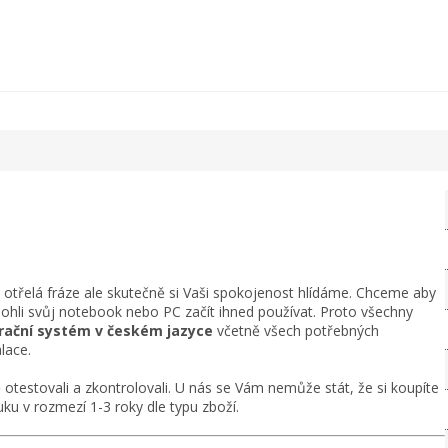
n otřelá fráze ale skutečně si Vaši spokojenost hlídáme. Chceme aby
mohli svůj notebook nebo PC začít ihned používat. Proto všechny
perační systém v českém jazyce
včetně všech potřebných
lace.
otestovali a zkontrolovali. U nás se Vám nemůže stát, že si koupíte
ku v rozmezí 1-3 roky dle typu zboží.