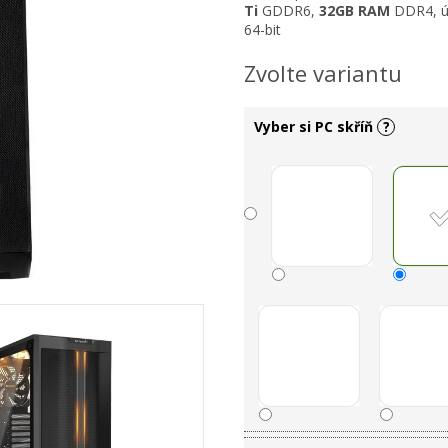
Ti
GDDR6,
32
GB RAM
DDR4, ú
64-bit
Zvolte variantu
Vyber si PC skříň
?