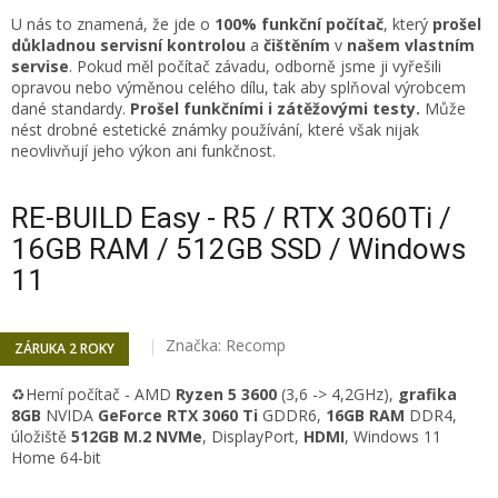
U nás to znamená, že jde o
100% funkční počítač
, který
prošel
důkladnou servisní kontrolou
a
čištěním
v
našem vlastním
servise
. Pokud měl počítač závadu, odborně jsme ji vyřešili
opravou nebo výměnou celého dílu, tak aby splňoval výrobcem
dané standardy.
Prošel funkčními i zátěžovými testy.
Může
nést drobné estetické známky používání, které však nijak
neovlivňují jeho výkon ani funkčnost.
RE-BUILD Easy - R5 / RTX 3060Ti /
16GB RAM / 512GB SSD / Windows
11
Značka:
Recomp
ZÁRUKA 2 ROKY
♻️
Herní počítač -
AMD
Ryzen 5 3600
(3,6 -> 4,2GHz)
,
grafika
8GB
NVIDA
GeForce RTX 3060 Ti
GDDR6,
16
GB RAM
DDR4,
úložiště
512GB
M.2 NVMe
,
DisplayPort,
HDMI
, Windows 11
Home 64-bit