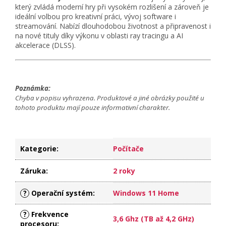
který zvládá moderní hry při vysokém rozlišení a zároveň je
ideální volbou pro kreativní práci, vývoj software i
streamování. Nabízí dlouhodobou životnost a připravenost i
na nové tituly díky výkonu v oblasti ray tracingu a AI
akcelerace (DLSS).
Poznámka:
Chyba v popisu vyhrazena. Produktové a jiné obrázky použité u
tohoto produktu mají pouze informativní charakter.
Kategorie
:
Počítače
Záruka
:
2 roky
?
Operační systém
:
Windows 11 Home
?
Frekvence
3,6 Ghz (TB až 4,2 GHz)
procesoru
: