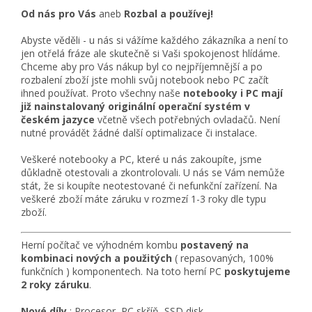
Od nás pro Vás
aneb
Rozbal a používej!
Abyste věděli - u nás si vážíme každého zákazníka a není to
jen otřelá fráze ale skutečně si Vaši spokojenost hlídáme.
Chceme aby pro Vás nákup byl co nejpříjemnější a po
rozbalení zboží jste mohli svůj notebook nebo PC začít
ihned používat. Proto všechny naše
notebooky i PC mají
již nainstalovaný originální operační systém v
českém jazyce
včetně všech potřebných ovladačů. Není
nutné provádět žádné další optimalizace či instalace.
Veškeré notebooky a PC, které u nás zakoupíte, jsme
důkladně otestovali a zkontrolovali. U nás se Vám nemůže
stát, že si koupíte neotestované či nefunkční zařízení. Na
veškeré zboží máte záruku v rozmezí 1-3 roky dle typu
zboží.
Herní počítač ve výhodném kombu
postavený na
kombinaci nových
a použitých
( repasovaných, 100%
funkčních ) komponentech. Na toto herní PC
poskytujeme
2 roky záruku
.
Nové díly
: Procesor, PC skříň, SSD disk