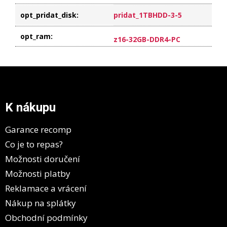
opt_pridat_disk
:
pridat_1TBHDD-3-5
opt_ram
:
z16-32GB-DDR4-PC
Z
á
p
a
K nákupu
t
í
Garance recomp
Co je to repas?
Možnosti doručení
Možnosti platby
Reklamace a vrácení
Nákup na splátky
Obchodní podmínky