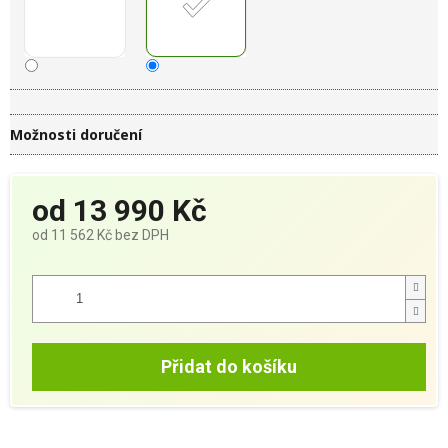
Možnosti doručení
od
13 990 Kč
od
11 562 Kč
bez DPH
Měrná
cena:
Přidat do košíku