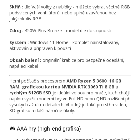
Skříň :
dle Vaší volby z nabídky - můžete vybrat včetně RGB
podsvícených ventilátorů, nebo úplně uzavřenou bez
jakýchkoliv RGB
Zdroj :
450W Plus Bronze - model dle dostupnosti
Systém :
Windows 11 Home - komplet nainstalovaný,
aktivován a připraven k použití
Obsah balení :
originální krabice pro bezpečné odeslání,
napájecí kabel
Herní počítač s procesorem
AMD Ryzen 5 3600
,
16 GB
RAM
,
grafickou kartou NVIDIA RTX 3060 Ti 8 GB
a
rychlým 512GB SSD
je ideální volbou pro hráče, kteří chtějí
naplno využít moderní hry ve Full HD nebo QHD rozlišení při
vysokých až ultra detailech. Vhodný je také pro střih videa,
3D grafiku a další náročné úkoly.
🎮 AAA hry (high-end grafika)