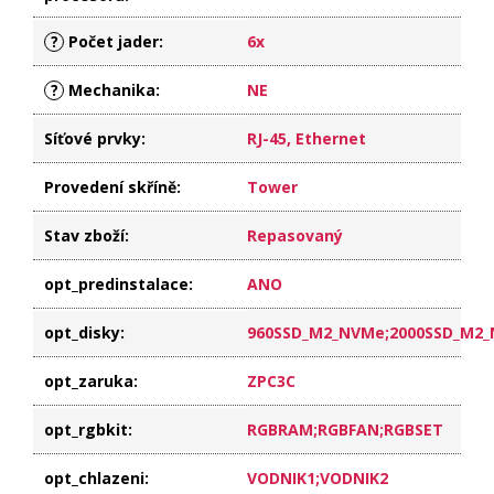
?
Počet jader
:
6x
?
Mechanika
:
NE
Síťové prvky
:
RJ-45, Ethernet
Provedení skříně
:
Tower
Stav zboží
:
Repasovaný
opt_predinstalace
:
ANO
opt_disky
:
960SSD_M2_NVMe;2000SSD_M2
opt_zaruka
:
ZPC3C
opt_rgbkit
:
RGBRAM;RGBFAN;RGBSET
opt_chlazeni
:
VODNIK1;VODNIK2