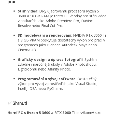
práci
Střih videa
:
Díky 6jádrovému procesoru Ryzen 5
3600 a 16 GB RAM je tento PC vhodný pro střih videa
v aplikacích jako Adobe Premiere Pro, DaVinci
Resolve nebo Final Cut Pro.
3D modelování a renderování
:
NVIDIA RTX 3060 Ti
s 8 GB VRAM poskytuje dostatečný výkon pro práci v
programech jako Blender, Autodesk Maya nebo
Cinema 4D.
Grafický design a úprava fotografií
:
Systém
zvládne i náročnější úkoly v Adobe Photoshopu,
Lightroomu nebo Affinity Photo.
Programování a vývoj software
:
Dostatečný
výkon pro vývoj v prostředích jako Visual Studio,
IntelliJ IDEA nebo PyCharm.
✅ Shrnutí
Herní PC s Ryzen 5 3600 a RTX 3060 Ti
je výkonný stroj,