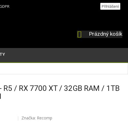
GDPR
Přihlášení
Prázdný košík
NÁKUPNÍ
KOŠÍK
TY
 R5 / RX 7700 XT / 32GB RAM / 1TB
1
Značka:
Recomp