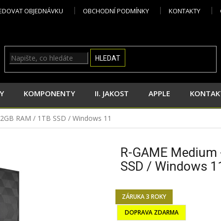
EDOVAT OBJEDNÁVKU
OBCHODNÍ PODMÍNKY
KONTAKTY
HLEDAT
Y
KOMPONENTY
II. JAKOST
APPLE
KONTAK
32GB RAM / 1TB SSD / Windows 11
R-GAME Medium -
SSD / Windows 1
ZÁRUKA 3 ROKY
DOPRAVA ZDARMA