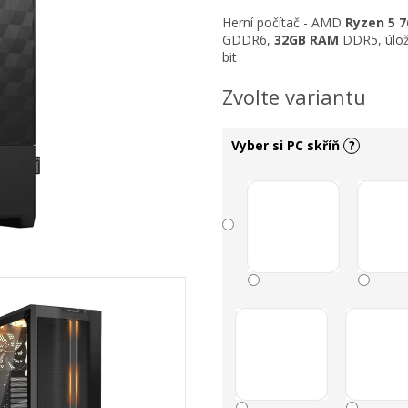
Herní počítač -
AMD
Ryzen 5 
GDDR6,
32
GB RAM
DDR5, úlo
bit
Zvolte variantu
Vyber si PC skříň
?