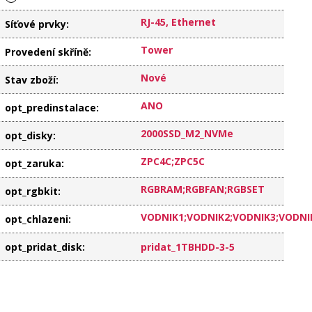
RJ-45, Ethernet
Síťové prvky
:
Tower
Provedení skříně
:
Nové
Stav zboží
:
ANO
opt_predinstalace
:
2000SSD_M2_NVMe
opt_disky
:
ZPC4C;ZPC5C
opt_zaruka
:
RGBRAM;RGBFAN;RGBSET
opt_rgbkit
:
VODNIK1;VODNIK2;VODNIK3;VODNI
opt_chlazeni
:
opt_pridat_disk
:
pridat_1TBHDD-3-5