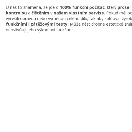
U nás to znamená, že jde o
100% funkční počítač
, který
prošel
kontrolou
a
čištěním
v
našem vlastním servise
. Pokud měl po
vyřešili opravou nebo výměnou celého dílu, tak aby splňoval výr
funkčními i zátěžovými testy.
Může nést drobné estetické znám
neovlivňují jeho výkon ani funkčnost.