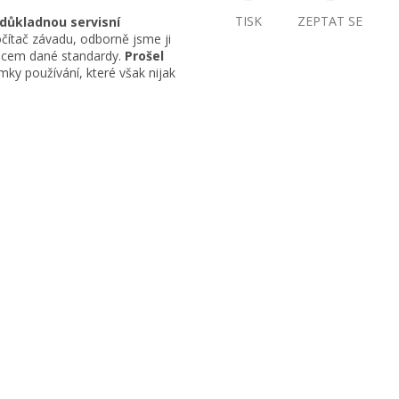
TISK
ZEPTAT SE
 důkladnou servisní
čítač závadu, odborně jsme ji
obcem dané standardy.
Prošel
ky používání, které však nijak