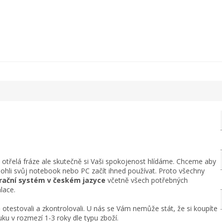
n otřelá fráze ale skutečně si Vaši spokojenost hlídáme. Chceme aby
mohli svůj notebook nebo PC začít ihned používat. Proto všechny
perační systém v českém jazyce
včetně všech potřebných
lace.
otestovali a zkontrolovali. U nás se Vám nemůže stát, že si koupíte
ku v rozmezí 1-3 roky dle typu zboží.