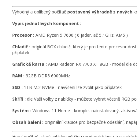
Výhodný a oblíbený počítač
postavený výhradně z nových
ko
Výpis jednotlivých komponent :
Procesor :
AMD Ryzen 5 7600 ( 6 jader, až 5,1GHz, AM5 )
Chladič :
originál BOX chladič, který je pro tento procesor dos
příplatek
Grafická karta :
AMD Radeon RX 7700 XT 8GB - model dle do
RAM :
32GB DDR5 6000MHz
SSD :
1TB M.2 NVMe - navýšení lze zvolit jako příplatek
Skříň :
dle Vaší volby z nabídky - můžete vybrat včetně RGB po
Systém :
Windows 11 Home - komplet nainstalovaný, aktivován
Obsah balení :
originální krabice pro bezpečné odeslání, napáj
Herní počítač, který zvládne většinu moderních her na vysokýc