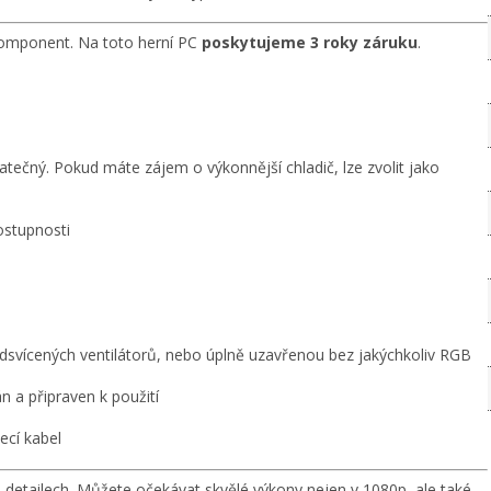
mponent. Na toto herní PC
poskytujeme 3 roky záruku
.
tatečný. Pokud máte zájem o výkonnější chladič, lze zvolit jako
stupnosti
dsvícených ventilátorů, nebo úplně uzavřenou bez jakýchkoliv RGB
 a připraven k použití
ecí kabel
h detailech. Můžete očekávat skvělé výkony nejen v 1080p, ale také