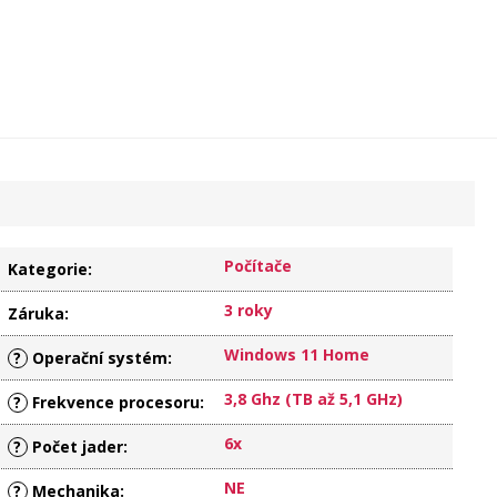
Počítače
Kategorie
:
3 roky
Záruka
:
Windows 11 Home
?
Operační systém
:
3,8 Ghz (TB až 5,1 GHz)
?
Frekvence procesoru
:
6x
?
Počet jader
:
NE
?
Mechanika
: