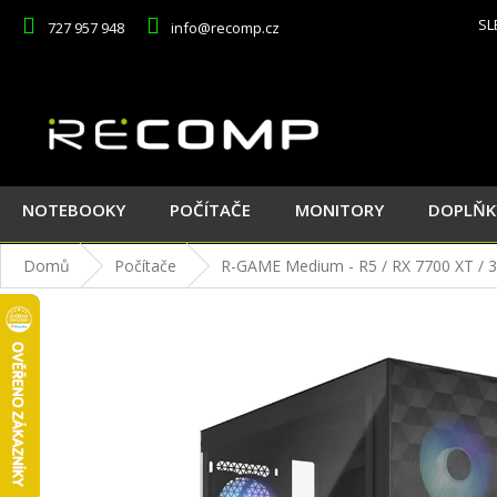
Přejít
SL
727 957 948
info@recomp.cz
na
obsah
NOTEBOOKY
POČÍTAČE
MONITORY
DOPLŇK
Domů
Počítače
R-GAME Medium - R5 / RX 7700 XT / 