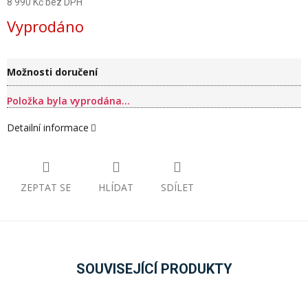
8 990 Kč bez DPH
Měrná
Vyprodáno
cena:
Možnosti doručení
Položka byla vyprodána…
Detailní informace
ZEPTAT SE
HLÍDAT
SDÍLET
SOUVISEJÍCÍ PRODUKTY