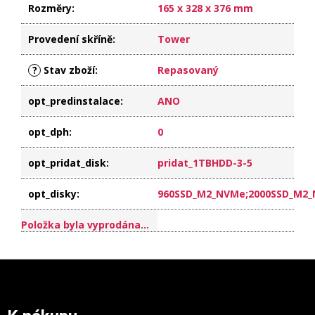
Rozměry
:
165 x 328 x 376 mm
Provedení skříně
:
Tower
?
Stav zboží
:
Repasovaný
opt_predinstalace
:
ANO
opt_dph
:
0
opt_pridat_disk
:
pridat_1TBHDD-3-5
opt_disky
:
960SSD_M2_NVMe;2000SSD_M2
Položka byla vyprodána…
Z
á
p
a