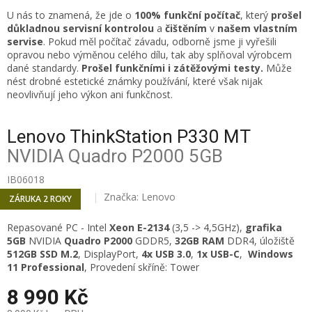
U nás to znamená, že jde o
100% funkční počítač
, který
prošel
důkladnou servisní kontrolou
a
čištěním
v
našem vlastním
servise
. Pokud měl počítač závadu, odborně jsme ji vyřešili
opravou nebo výměnou celého dílu, tak aby splňoval výrobcem
dané standardy.
Prošel funkčními i zátěžovými testy.
Může
nést drobné estetické známky používání, které však nijak
neovlivňují jeho výkon ani funkčnost.
Lenovo ThinkStation P330 MT
NVIDIA Quadro P2000 5GB
IB06018
Značka:
Lenovo
ZÁRUKA 2 ROKY
Repasované PC - Intel
Xeon E-2134
(3,5 -> 4,5GHz),
grafika
5GB
NVIDIA
Quadro P2000
GDDR5,
32
GB RAM
DDR4, úložiště
512GB SSD M.2
, DisplayPort,
4x USB 3.0
,
1x USB-C
,
Windows
11 Professional
, Provedení skříně: Tower
8 990 Kč