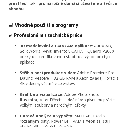
prostředí
, tak i
pro náročné domácí uživatele a tvůrce
obsahu
.
💻
Vhodné použití a programy
✔️
Profesionální a technická práce
3D modelování a CAD/CAM aplikace
: AutoCAD,
SolidWorks, Revit, Inventor, CATIA – Quadro P2000
poskytuje certifikovanou stabilitu a výkon pro tyto
aplikace.
Střih a postprodukce videa
: Adobe Premiere Pro,
DaVinci Resolve – 32 GB RAM a Xeon zvládají i práci s
4K videem, včetně více vrstev.
Grafika a vizualizace
: Adobe Photoshop,
Illustrator, After Effects – ideální pro plynulou práci s
velkými soubory a náročnými efekty.
Datová analýza a výpočty
: MATLAB, Excel s
rozsáhlými daty, Power BI – RAM a Xeon zajišťují
hladký běh složitých výpočtů.