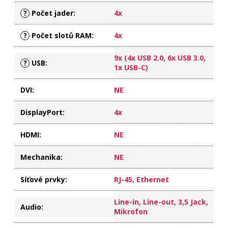
?
Počet jader
:
4x
?
Počet slotů RAM
:
4x
9x (4x USB 2.0, 6x USB 3.0,
?
USB
:
1x USB-C)
DVI
:
NE
DisplayPort
:
4x
HDMI
:
NE
Mechanika
:
NE
Síťové prvky
:
RJ-45, Ethernet
Line-in, Line-out, 3,5 Jack,
Audio
:
Mikrofon