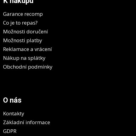
K nákupu
t
í
Garance recomp
Co je to repas?
Možnosti doručení
Možnosti platby
Reklamace a vrácení
Nákup na splátky
Obchodní podmínky
O nás
Kontakty
Základní informace
GDPR