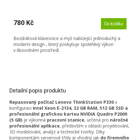
780 Kč
Do košíku
Bezdrátová klávesnice a myš nabízející jednoduchý a
moderní design , který poskytuje spolehlivý výkon
v libovolném prostředí.
Detailní popis produktu
Repasovaný počítač Lenovo ThinkStation P330
v
konfiguraci
Intel Xeon E-2134, 32 GB RAM, 512 GB SSD a
profesionální grafickou kartou NVIDIA Quadro P2000
(5 GB)
je výkonná
pracovní stanice
, určená pro
náročné
profesionální aplikace
, především v oblasti projektování,
3D modelování, analýz a technické tvorby. Díky
komponentám serverové třídy je vhodný jak
do firemního