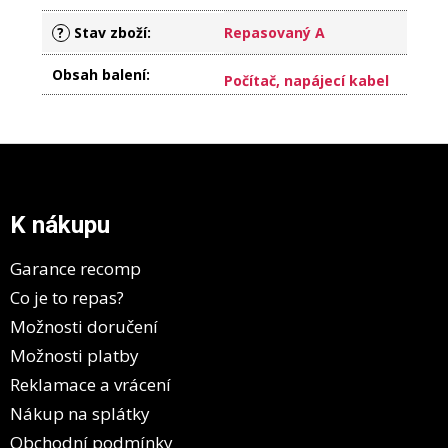
?
Stav zboží
:
Repasovaný A
Obsah balení
:
Počítač, napájecí kabel
Z
á
p
a
K nákupu
t
í
Garance recomp
Co je to repas?
Možnosti doručení
Možnosti platby
Reklamace a vrácení
Nákup na splátky
Obchodní podmínky