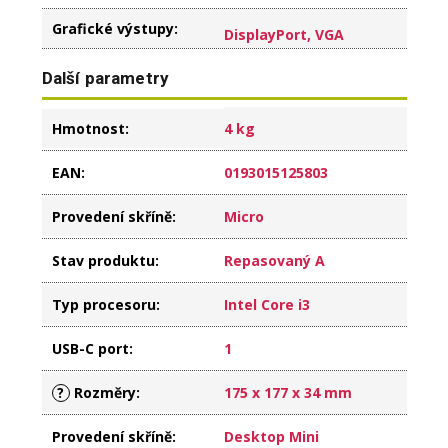
Grafické výstupy
:
DisplayPort, VGA
Další parametry
Hmotnost
:
4 kg
EAN
:
0193015125803
Provedení skříně
:
Micro
Stav produktu
:
Repasovaný A
Typ procesoru
:
Intel Core i3
USB-C port
:
1
?
Rozměry
:
175 x 177 x 34 mm
Provedení skříně
:
Desktop Mini