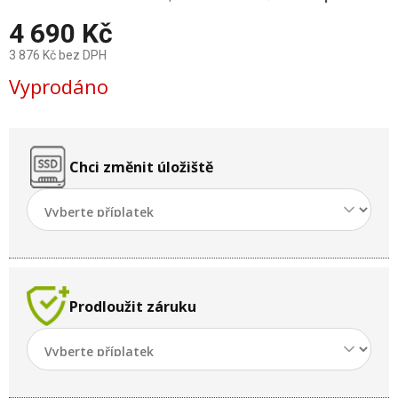
4 690 Kč
3 876 Kč
bez DPH
Měrná
Vyprodáno
cena:
Chci změnit úložiště
Prodloužit záruku