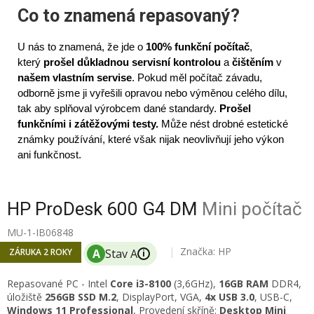
Co to znamená repasovaný?
U nás to znamená, že jde o
100% funkční počítač
,
který
prošel důkladnou servisní kontrolou
a
čištěním
v
našem vlastním servise
. Pokud měl počítač závadu,
odborně jsme ji vyřešili opravou nebo výměnou celého dílu,
tak aby splňoval výrobcem dané standardy.
Prošel
funkčními i zátěžovými testy.
Může nést drobné estetické
známky používání, které však nijak neovlivňují jeho výkon
ani funkčnost.
HP ProDesk 600 G4 DM
Mini počítač
MU-1-IB06848
Značka:
HP
ZÁRUKA 2 ROKY
i
Repasované PC -
Intel
Core i3-8100
(3,6GHz)
,
16
GB RAM
DDR4,
úložiště
256GB SSD M.2
, DisplayPort, VGA,
4x USB 3.0
, USB-C,
Windows 11 Professional
, Provedení skříně:
Desktop Mini