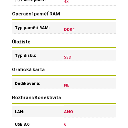
4x
Operační paměť RAM
Typ paměti RAM
:
DDR4
Úložiště
Typ disku
:
SSD
Grafická karta
Dedikovaná
:
NE
Rozhraní/Konektivita
LAN
:
ANO
USB 3.0
:
6