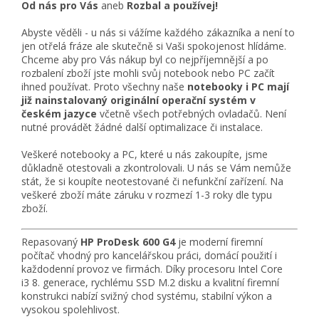
Od nás pro Vás
aneb
Rozbal a používej!
Abyste věděli - u nás si vážíme každého zákazníka a není to
jen otřelá fráze ale skutečně si Vaši spokojenost hlídáme.
Chceme aby pro Vás nákup byl co nejpříjemnější a po
rozbalení zboží jste mohli svůj notebook nebo PC začít
ihned používat. Proto všechny naše
notebooky i PC mají
již nainstalovaný originální operační systém v
českém jazyce
včetně všech potřebných ovladačů. Není
nutné provádět žádné další optimalizace či instalace.
Veškeré notebooky a PC, které u nás zakoupíte, jsme
důkladně otestovali a zkontrolovali. U nás se Vám nemůže
stát, že si koupíte neotestované či nefunkční zařízení. Na
veškeré zboží máte záruku v rozmezí 1-3 roky dle typu
zboží.
Repasovaný
HP ProDesk 600 G4
je moderní firemní
počítač vhodný pro kancelářskou práci, domácí použití i
každodenní provoz ve firmách. Díky procesoru Intel Core
i3 8. generace, rychlému SSD M.2 disku a kvalitní firemní
konstrukci nabízí svižný chod systému, stabilní výkon a
vysokou spolehlivost.