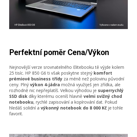
Perfektní poměr Cena/Výkon
Nejnovější verze srovnatelného Elitebooku tě výjde kolem
25 tisíc. HP 850 G6 ti však poskytne stejný
komfort
prémiové business třídy
za méně než polovinu původní
ceny. Plný
výkon 4-jádra
možná využiješ jen zřídka, ale
rozhodně nic nepřeplatíš. Velkou výhodou je
superrychlý
SSD disk
díky kterému oceníš hlavně
velmi
svižný chod
notebooku
, rychlé zapisování a kopírování dat. Pokud
hledáš solidní a
výkonný notebook do 8 000 Kč
je tohle
favorit.