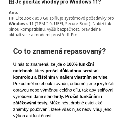
🪟
Je počítač vhodný pro Windows 11?
Ano.
HP EliteBook 850 G6 splňuje systémové požadavky pro
Windows 11
(TPM 2.0, UEFI, Secure Boot).
Nabízí tak
plnou kompatibilitu, vyšší bezpečnost, pravidelné
aktualizace a moderní prostředí.
Pro.
Co to znamená repasovaný?
U nás to znamená, že jde o
100% funkční
notebook
,
který
prošel důkladnou servisní
kontrolou
a
čištěním
v
našem vlastním servise
.
Pokud měl notebook závadu, odborně jsme ji vyřešili
opravou nebo výměnou celého dílu, tak aby splňoval
výrobcem dané standardy.
Prošel funkčními i
zátěžovými testy.
Může nést drobné estetické
známky používání, které však nijak neovlivňují jeho
výkon ani funkčnost.