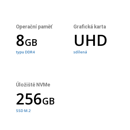
Operační paměť
Grafická karta
UHD
8
GB
sdílená
typu DDR4
Úložiště NVMe
256
GB
SSD M.2