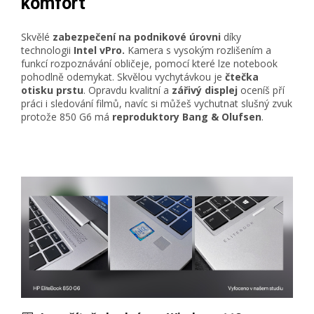
komfort
Skvělé
zabezpečení na podnikové úrovni
díky
technologii
Intel vPro.
Kamera s vysokým rozlišením a
funkcí rozpoznávání obličeje, pomocí které lze notebook
pohodlně odemykat. Skvělou vychytávkou je
čtečka
otisku prstu
. Opravdu kvalitní a
zářivý displej
oceníš pří
práci i sledování filmů, navíc si můžeš vychutnat slušný zvuk
protože 850 G6 má
reproduktory Bang & Olufsen
.