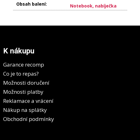
Obsah balení
:
Notebook, nabíječka
Z
á
p
a
K nákupu
t
í
Garance recomp
Co je to repas?
Možnosti doručení
Možnosti platby
Reklamace a vrácení
Nákup na splátky
Obchodní podmínky