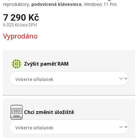
reproduktory,
podsvícená klávesnice
, Windows 11 Pro
7 290 Kč
6 025 Kč
bez DPH
Měrná
Vyprodáno
cena:
memory
Zvýšit paměť RAM
Chci změnit úložiště