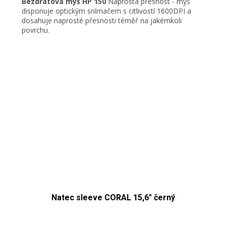
Bezdrátová myš HP 150
Naprostá přesnost - myš
disponuje optickým snímačem s citlivostí 1600DPI a
dosahuje naprosté přesnosti téměř na jakémkoli
povrchu.
Natec sleeve CORAL 15,6" černý