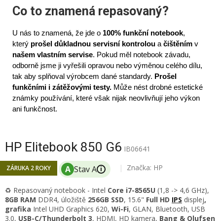
Co to znamená repasovaný?
U nás to znamená, že jde o
100% funkční notebook
,
který
prošel důkladnou servisní kontrolou
a
čištěním
v
našem vlastním servise
. Pokud měl notebook závadu,
odborně jsme ji vyřešili opravou nebo výměnou celého dílu,
tak aby splňoval výrobcem dané standardy.
Prošel
funkčními i zátěžovými testy.
Může nést drobné estetické
známky používání, které však nijak neovlivňují jeho výkon
ani funkčnost.
HP Elitebook 850 G6
IB06641
Značka:
HP
ZÁRUKA 2 ROKY
i
♻️ Repasovaný notebook - Intel
Core i7-8565U
(1,8 -> 4,6 GHz)
,
8GB RAM
DDR4
, úložiště
256GB SSD
, 15.6"
Full HD
IPS
displej
,
grafika
Intel UHD Graphics 620,
Wi-Fi
, GLAN, Bluetooth, USB
3.0,
USB-C/Thunderbolt 3
, HDMI, HD kamera,
Bang & Olufsen