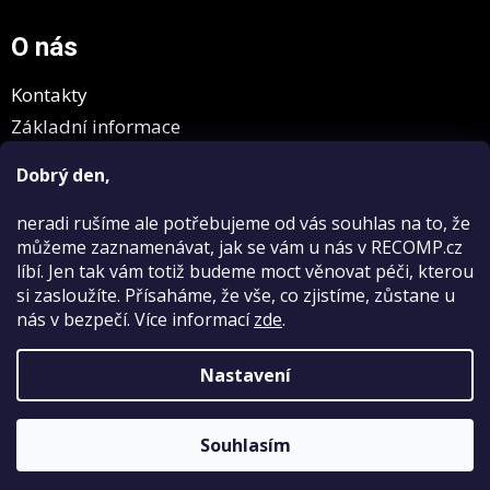
O nás
Kontakty
Základní informace
GDPR
Dobrý den,
neradi rušíme
ale potřebujeme od vás souhlas na to, že
můžeme zaznamenávat, jak se vám u nás v RECOMP.cz
líbí. Jen tak vám totiž budeme moct věnovat péči, kterou
si zasloužíte. Přísaháme, že vše, co zjistíme, zůstane u
nás v bezpečí.
Více informací
zde
.
Vytvořil Shoptet
Nastavení
Copyright 2026
RECOMP.cz
. Všechna práva vyhrazena.
Upravit
Souhlasím
nastavení cookies