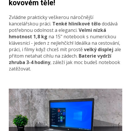
kovovém těle!
Zvládne prakticky veškerou náročnější
kancelářskou práci.
Tenké hliníkové tělo
dodává
potřebnou odolnost a eleganci.
Velmi nízká
hmotnost 1,8 kg
na 15" notebook s numerickou
klávesnicí - jeden z nejlehčích! Ideálka na cestování,
práci, i filmy když chceš mít prostě
velký displej
ale
přitom netahat cihlu na zádech.
Baterie vydrží
zhruba 3-4 hodiny
, záleží jak moc budeš notebook
zatěžovat.