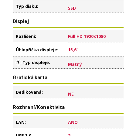
Typ disku
:
SSD
Displej
Rozlišení
:
Full HD 1920x1080
Úhlopříčka displeje
:
15,6"
?
Typ displeje
:
Matný
Grafická karta
Dedikovaná
:
NE
Rozhraní/Konektivita
LAN
:
ANO
USB 3.0
:
2