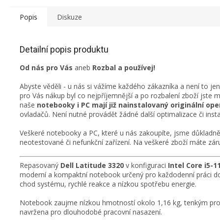
Popis
Diskuze
Detailní popis produktu
Od nás pro Vás
aneb
Rozbal a používej!
Abyste věděli - u nás si vážíme každého zákazníka a není to je
pro Vás nákup byl co nejpříjemnější a po rozbalení zboží jste 
naše
notebooky i PC mají již nainstalovaný originální o
ovladačů. Není nutné provádět žádné další optimalizace či insta
Veškeré notebooky a PC, které u nás zakoupíte, jsme důkladně 
neotestované či nefunkční zařízení. Na veškeré zboží máte záru
Repasovaný
Dell Latitude 3320
v konfiguraci
Intel Core i5-
moderní a kompaktní notebook určený pro každodenní práci doma
chod systému, rychlé reakce a nízkou spotřebu energie.
Notebook zaujme nízkou hmotností okolo 1,16 kg, tenkým proved
navržena pro dlouhodobé pracovní nasazení.