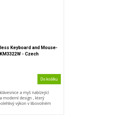
eless Keyboard and Mouse-
KM3322W - Czech
Do košíku
lávesnice a myš nabízející
a moderní design , který
olehlivý výkon v libovolném