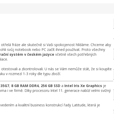
n otřelá fráze ale skutečně si Vaši spokojenost hlídáme. Chceme aby
mohli svůj notebook nebo PC začít ihned používat. Proto všechny
perační systém v českém jazyce
včetně všech potřebných
lace.
otestovali a zkontrolovali. U nás se Vám nemůže stát, že si koupíte
ku v rozmezí 1-3 roky dle typu zboží.
1135G7
,
8 GB RAM DDR4
,
256 GB SSD
a
Intel Iris Xe Graphics
je
 i ve firmě. Díky procesoru Intel 11. generace nabízí velmi svižný
ením a kvalitní business konstrukcí řady Latitude, která je