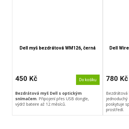
Dell myš bezdrátová WM126, černá
Dell Wir
450 Kč
780 Kč
Do košíku
Bezdrátová myš Dell s optickým
Bezdrátová k
snímačem
. Připojení přes USB dongle,
jednoduchý 
výdrž bateire až 12 měsíců.
poskytuje sp
prostředí.