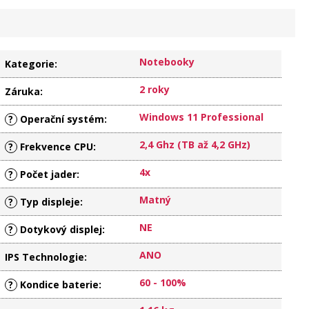
Notebooky
Kategorie
:
2 roky
Záruka
:
Windows 11 Professional
?
Operační systém
:
2,4 Ghz (TB až 4,2 GHz)
?
Frekvence CPU
:
4x
?
Počet jader
:
Matný
?
Typ displeje
:
NE
?
Dotykový displej
:
ANO
IPS Technologie
:
60 - 100%
?
Kondice baterie
: