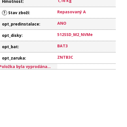
1,16 kg
Hmotnost
:
Repasovaný A
?
Stav zboží
:
ANO
opt_predinstalace
:
512SSD_M2_NVMe
opt_disky
:
BAT3
opt_bat
:
ZNTB3C
opt_zaruka
:
Položka byla vyprodána…