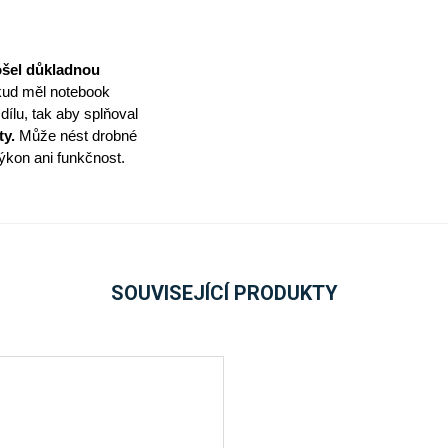
ošel důkladnou
kud měl notebook
ílu, tak aby splňoval
ty.
Může nést drobné
výkon ani funkčnost.
SOUVISEJÍCÍ PRODUKTY