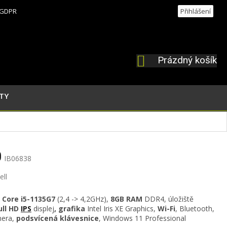
GDPR
Přihlášení
Prázdný košík
NÁKUPNÍ
KOŠÍK
TY
0
IB06838
ell
l
Core i5-1135G7
(2,4 -> 4,2GHz)
,
8GB RAM
DDR4
, úložiště
ull HD
IPS
displej
,
grafika
Intel Iris XE Graphics,
Wi-Fi
, Bluetooth,
mera,
podsvícená klávesnice
, Windows 11 Professional