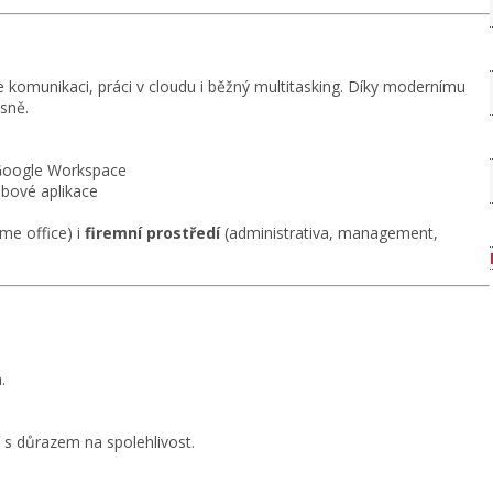
e komunikaci, práci v cloudu i běžný multitasking. Díky modernímu
sně.
 Google Workspace
bové aplikace
me office) i
firemní prostředí
(administrativa, management,
.
 s důrazem na spolehlivost.