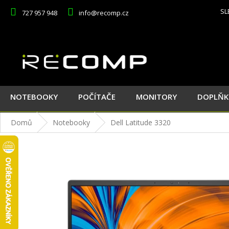
Přejít
SL
727 957 948
info@recomp.cz
na
obsah
NOTEBOOKY
POČÍTAČE
MONITORY
DOPLŇK
Domů
Notebooky
Dell Latitude 3320