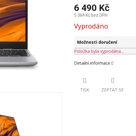
6 490 Kč
5 364 Kč bez DPH
Měrná
Vyprodáno
cena:
Možnosti doručení
Položka byla vyprodána…
Detailní informace
TISK
ZEPTAT SE