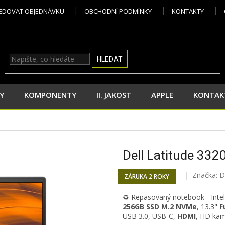
EDOVAT OBJEDNÁVKU
OBCHODNÍ PODMÍNKY
KONTAKTY
HLEDAT
Y
KOMPONENTY
II. JAKOST
APPLE
KONTAK
Dell Latitude 332
Značka:
D
ZÁRUKA 2 ROKY
♻️ Repasovaný notebook - Inte
256GB SSD M.2 NVMe
, 13.3"
F
USB 3.0, USB-C,
HDMI
, HD ka