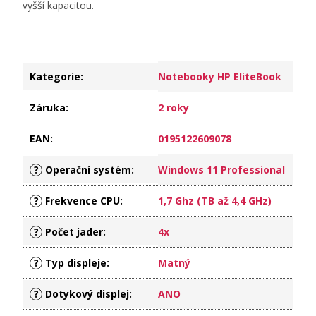
vyšší kapacitou.
Kategorie
:
Notebooky HP EliteBook
Záruka
:
2 roky
EAN
:
0195122609078
?
Operační systém
:
Windows 11 Professional
?
Frekvence CPU
:
1,7 Ghz (TB až 4,4 GHz)
?
Počet jader
:
4x
?
Typ displeje
:
Matný
?
Dotykový displej
:
ANO