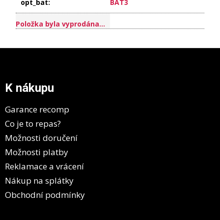
opt_bat
:
BAT3
Položka byla vyprodána…
Z
á
p
a
K nákupu
t
í
Garance recomp
Co je to repas?
Možnosti doručení
Možnosti platby
Reklamace a vrácení
Nákup na splátky
Obchodní podmínky