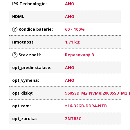
IPS Technologie
:
ANO
HDMI
:
ANO
?
Kondice baterie
:
60 - 100%
Hmotnost
:
1,71 kg
?
Stav zboží
:
Repasovaný B
opt_predinstalace
:
ANO
opt_vymena
:
ANO
opt_disky
:
960SSD_M2_NVMe;2000SSD_M2
opt_ram
:
z16-32GB-DDR4-NTB
opt_zaruka
:
ZNTB3C