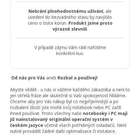
Nebrání plnohodnotnému užívání
, ale
uvedení do bezvadného stavu by navýšilo
ceno o tisíce korun.
Produkt jsme proto
výrazně zlevnili
.
V případě zájmu Vám rádi nafotíme
konkrétní kus.
Od nás pro Vás
aneb
Rozbal a používej!
Abyste věděli - u nás si vážíme každého zákazníka a není to
jen otřelá fráze ale skutečně si Vaši spokojenost hlídáme.
Chceme aby pro Vás nákup byl co nejpříjemnější a po
rozbalení zboží jste mohli svůj notebook nebo PC začít
ihned používat. Proto všechny naše
notebooky i PC mají
již nainstalovaný originální operační systém v
českém jazyce
včetně všech potřebných ovladačů. Není
nutné provádět žádné další optimalizace či instalace.