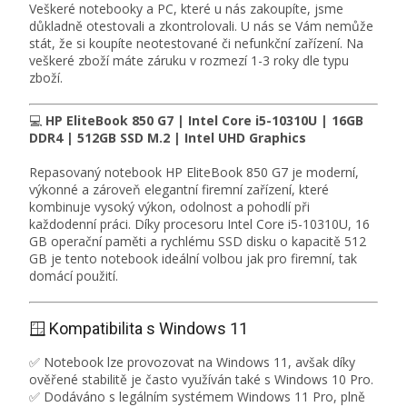
Veškeré notebooky a PC, které u nás zakoupíte, jsme
důkladně otestovali a zkontrolovali. U nás se Vám nemůže
stát, že si koupíte neotestované či nefunkční zařízení. Na
veškeré zboží máte záruku v rozmezí 1-3 roky dle typu
zboží.
💻
HP EliteBook 850 G7 | Intel Core i5-10310U | 16GB
DDR4 | 512GB SSD M.2 | Intel UHD Graphics
Repasovaný notebook HP EliteBook 850 G7 je moderní,
výkonné a zároveň elegantní firemní zařízení, které
kombinuje vysoký výkon, odolnost a pohodlí při
každodenní práci. Díky procesoru Intel Core i5-10310U, 16
GB operační paměti a rychlému SSD disku o kapacitě 512
GB je tento notebook ideální volbou jak pro firemní, tak
domácí použití.
🪟 Kompatibilita s Windows 11
✅ Notebook lze provozovat na Windows 11, avšak díky
ověřené stabilitě je často využíván také s Windows 10 Pro.
✅ Dodáváno s legálním systémem Windows 11 Pro, plně