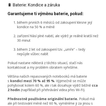
🔋 Baterie: Kondice a záruka
Garantujeme ti výměnu baterie, pokud:
během prvních 6 měsíců od zakoupení klesne její
kondice na 50 % a méně
zařízení hlásí plné nabití, ale výdrž je reálně kratší než
30 minut
během 2 let od zakoupení tzv. „umře“ – tedy
nepůjde vůbec nabít
Pokud nastane některá z těchto situací, stačí nás
kontaktovat a my problém obratem vyřešíme.
Většina našich repasovaných notebooků má baterie
s
kondicí mezi 70 % až 95 %
. Výjimečně se může
pohybovat kolem 60 %, ale i tak dosahuje výdrž běžně
cca
2 hodin
(například při přehrávání videa přes Wi-Fi).
Přednostně používáme originální baterie.
Pokud má
ale při testování méně než 60 %, vyměníme ji za jinou s