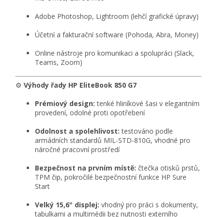
Adobe Photoshop, Lightroom (lehčí grafické úpravy)
Účetní a fakturační software (Pohoda, Abra, Money)
Online nástroje pro komunikaci a spolupráci (Slack,
Teams, Zoom)
⚙️
Výhody řady HP EliteBook 850 G7
Prémiový design:
tenké hliníkové šasi v elegantním
provedení, odolné proti opotřebení
Odolnost a spolehlivost:
testováno podle
armádních standardů MIL-STD-810G, vhodné pro
náročné pracovní prostředí
Bezpečnost na prvním místě:
čtečka otisků prstů,
TPM čip, pokročilé bezpečnostní funkce HP Sure
Start
Velký 15,6" displej:
vhodný pro práci s dokumenty,
tabulkami a multimédii bez nutnosti externího