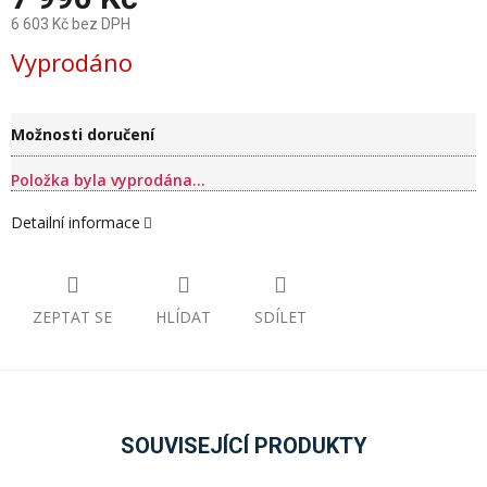
6 603 Kč bez DPH
Měrná
Vyprodáno
cena:
Možnosti doručení
Položka byla vyprodána…
Detailní informace
ZEPTAT SE
HLÍDAT
SDÍLET
SOUVISEJÍCÍ PRODUKTY