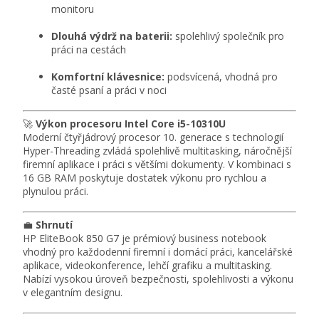
monitoru
Dlouhá výdrž na baterii:
spolehlivý společník pro
práci na cestách
Komfortní klávesnice:
podsvícená, vhodná pro
časté psaní a práci v noci
🚀
Výkon procesoru Intel Core i5-10310U
Moderní čtyřjádrový procesor 10. generace s technologií
Hyper-Threading zvládá spolehlivě multitasking, náročnější
firemní aplikace i práci s většími dokumenty. V kombinaci s
16 GB RAM poskytuje dostatek výkonu pro rychlou a
plynulou práci.
💼
Shrnutí
HP EliteBook 850 G7 je prémiový business notebook
vhodný pro každodenní firemní i domácí práci, kancelářské
aplikace, videokonference, lehčí grafiku a multitasking.
Nabízí vysokou úroveň bezpečnosti, spolehlivosti a výkonu
v elegantním designu.