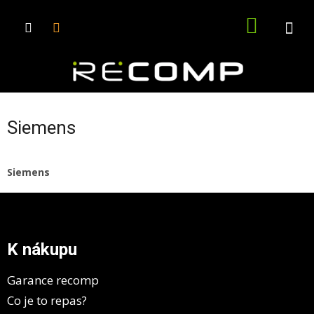
Přejít
na
NÁKUPN
obsah
KOŠÍK
Siemens
Siemens
Z
á
p
a
K nákupu
t
í
Garance recomp
Co je to repas?