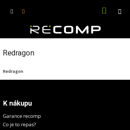
Přejít
na
NÁKUPN
obsah
KOŠÍK
Redragon
Redragon
Z
á
p
a
K nákupu
t
í
Garance recomp
Co je to repas?