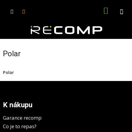
Přejít
na
NÁKUPN
obsah
KOŠÍK
Polar
Polar
Z
á
p
a
K nákupu
t
í
Garance recomp
Co je to repas?