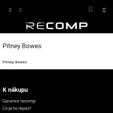
Přejít
na
NÁKUPN
obsah
KOŠÍK
Pitney Bowes
Pitney Bowes
Z
á
p
a
K nákupu
t
í
Garance recomp
Co je to repas?