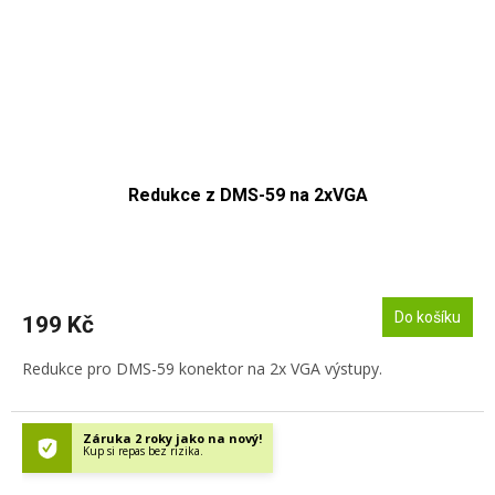
Redukce z DMS-59 na 2xVGA
Do košíku
199 Kč
Redukce pro DMS-59 konektor na 2x VGA výstupy.
Záruka 2 roky jako na nový!
Kup si repas bez rizika.