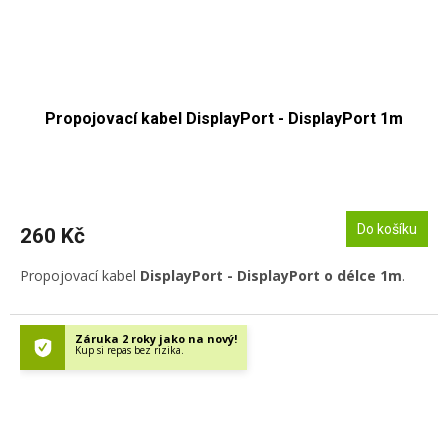
Propojovací kabel DisplayPort - DisplayPort 1m
Do košíku
260 Kč
Propojovací kabel
DisplayPort - DisplayPort o délce 1m
.
Záruka 2 roky jako na nový!
Kup si repas bez rizika.