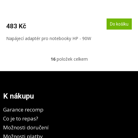
Do košíku
483 Kč
Napájecí adaptér pro notebooky HP - 90W
16
položek celkem
O
v
l
Z
á
á
d
p
a
a
K nákupu
c
t
í
í
p
Garance recomp
r
Co je to repas?
v
k
Možnosti doručení
y
Možnosti platby
v