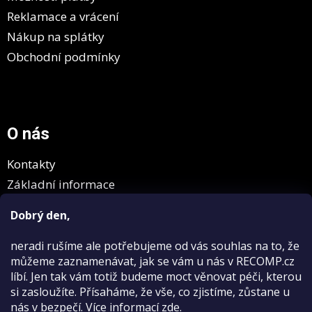
ý
Reklamace a vrácení
p
Nákup na splátky
i
s
Obchodní podmínky
u
O nás
Kontakty
Základní informace
GDPR
Dobrý den,
neradi rušíme
ale potřebujeme od vás souhlas na to, že
můžeme zaznamenávat, jak se vám u nás v RECOMP.cz
líbí. Jen tak vám totiž budeme moct věnovat péči, kterou
si zasloužíte. Přísaháme, že vše, co zjistíme, zůstane u
nás v bezpečí.
Více informací
zde
.