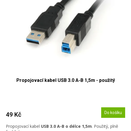
i
r
s
o
p
d
r
u
o
k
d
t
u
ů
k
t
ů
Propojovací kabel USB 3.0 A-B 1,5m - použitý
Do košíku
49 Kč
Propojovací kabel
USB 3.0 A-B o délce 1,5m
. Použitý, plně