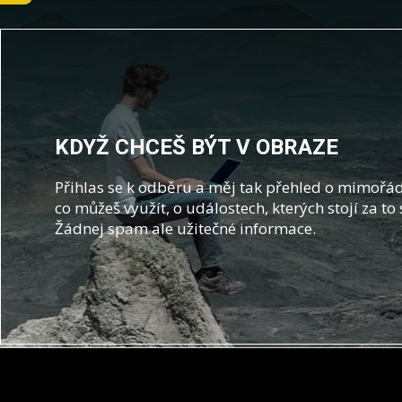
KDYŽ CHCEŠ BÝT V OBRAZE
Přihlas se k odběru a měj tak přehled o mimořád
co můžeš využít, o událostech, kterých stojí za to 
Žádnej spam ale užitečné informace.
Z
á
p