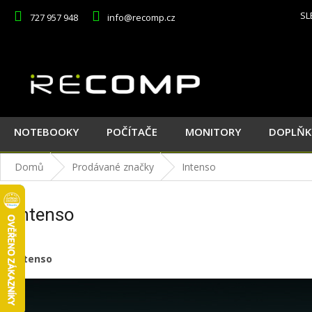
Přejít
SL
727 957 948
info@recomp.cz
na
obsah
NOTEBOOKY
POČÍTAČE
MONITORY
DOPLŇK
Domů
Prodávané značky
Intenso
Intenso
Intenso