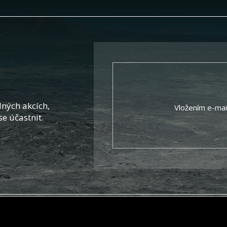
ných akcích,
Vložením e-mai
se účastnit.