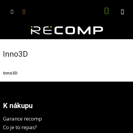
Přejít
na
NÁKUPN
obsah
KOŠÍK
Inno3D
Inno3D
Z
á
p
a
K nákupu
t
í
Garance recomp
Co je to repas?