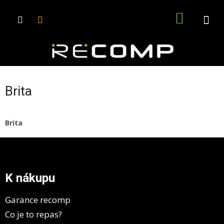
Přejít
na
NÁKUPN
obsah
KOŠÍK
Brita
Brita
Z
á
p
a
K nákupu
t
í
Garance recomp
Co je to repas?