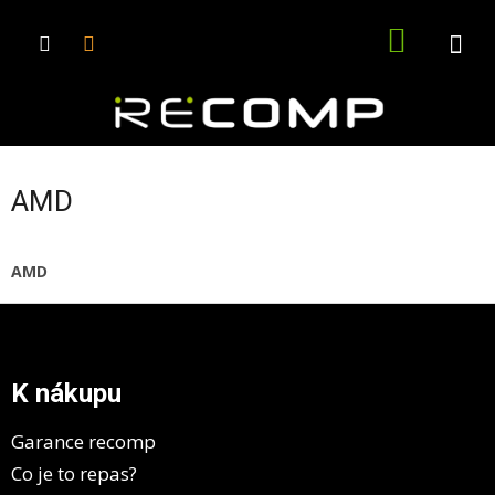
Přejít
na
NÁKUPN
obsah
KOŠÍK
AMD
AMD
Z
á
p
a
K nákupu
t
í
Garance recomp
Co je to repas?