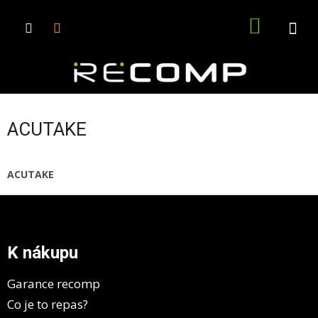
Přejít
na
NÁKUPN
obsah
KOŠÍK
ACUTAKE
ACUTAKE
Z
á
p
a
K nákupu
t
í
Garance recomp
Co je to repas?