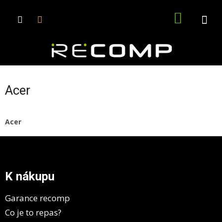
Přejít
na
NÁKUPN
obsah
KOŠÍK
Acer
Acer
Z
á
p
a
K nákupu
t
í
Garance recomp
Co je to repas?