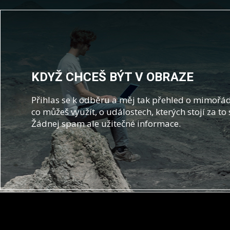
KDYŽ CHCEŠ BÝT V OBRAZE
Přihlas se k odběru a měj tak přehled o mimořád
co můžeš využít, o událostech, kterých stojí za to 
Žádnej spam ale užitečné informace.
Z
á
p