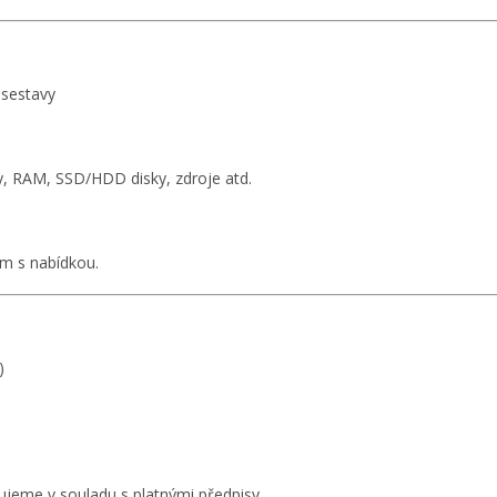
 sestavy
ky, RAM, SSD/HDD disky, zdroje atd.
ám s nabídkou.
)
klujeme v souladu s platnými předpisy