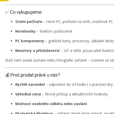
✅ Co vykupujeme:
Stolní počítače
– Herní PC, počítače na střih, značkové PC
Notebooky
– funkční i poškozené
PC komponenty
– grafické karty, procesory, základní des
Monitory a příslušenství
– 24" a větší, pouze plně funkční
Stačí nám zaslat seznam nebo fotografie zařízení – ozveme se v
💰 Proč prodat právě u nás?
Rychlé nacenění
– odpovíme do 24 hodin ( v pracovní dny 
Výhodná cena
– férový přístup a aktuální tržní hodnoty
Možnost osobního odběru nebo zaslání
Ekologická likvidace
– zařízení, která nelze opravit, recy