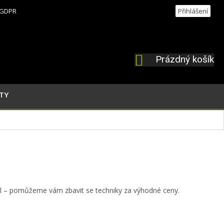
GDPR
Přihlášení
Prázdný košík
NÁKUPNÍ
KOŠÍK
TY
el – pomůžeme vám zbavit se techniky za výhodné ceny.