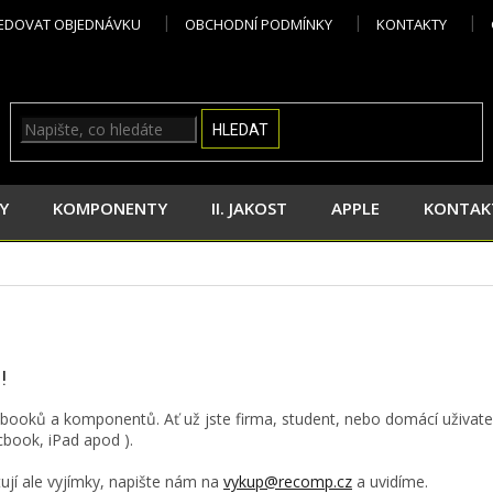
EDOVAT OBJEDNÁVKU
OBCHODNÍ PODMÍNKY
KONTAKTY
HLEDAT
Y
KOMPONENTY
II. JAKOST
APPLE
KONTAK
!
ooků a komponentů. Ať už jste firma, student, nebo domácí uživat
cbook, iPad apod ).
stují ale vyjímky, napište nám na
vykup@recomp.cz
a uvidíme.