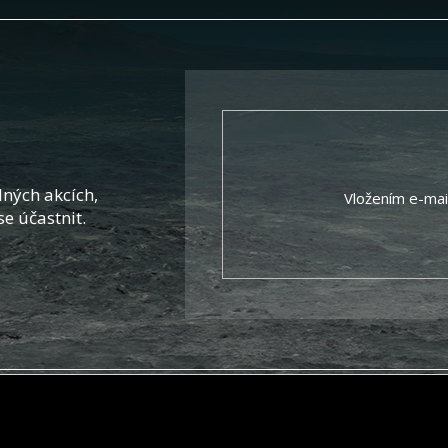
ných akcích,
Vložením e-mai
se účastnit.