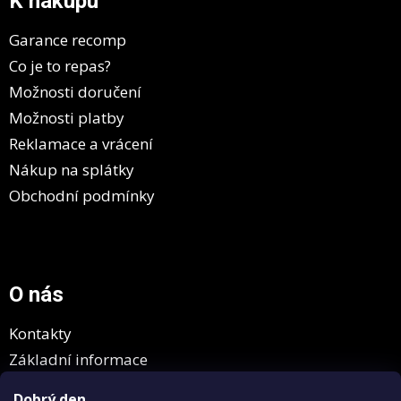
K nákupu
c
t
í
í
p
Garance recomp
r
Co je to repas?
v
k
Možnosti doručení
y
Možnosti platby
v
ý
Reklamace a vrácení
p
Nákup na splátky
i
s
Obchodní podmínky
u
O nás
Kontakty
Základní informace
GDPR
Dobrý den,