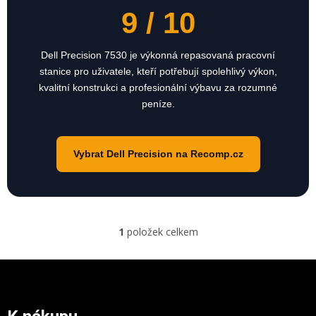
9 / 10
Dell Precision 7530 je výkonná repasovaná pracovní
stanice pro uživatele, kteří potřebují spolehlivý výkon,
kvalitní konstrukci a profesionální výbavu za rozumné
peníze.
Vybrat Dell Precision na Recomp.cz
1
položek celkem
O
v
l
Z
á
á
d
p
a
a