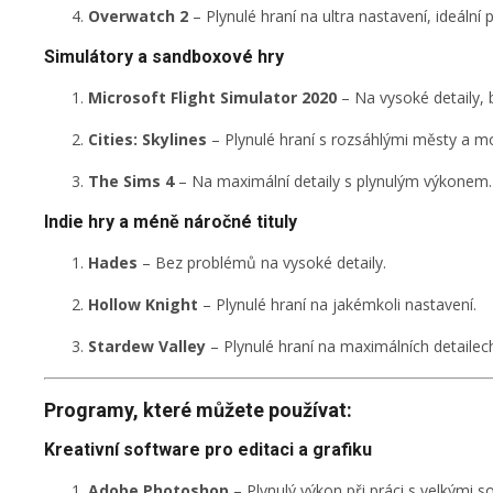
Overwatch 2
– Plynulé hraní na ultra nastavení, ideální 
Simulátory a sandboxové hry
Microsoft Flight Simulator 2020
– Na vysoké detaily, 
Cities: Skylines
– Plynulé hraní s rozsáhlými městy a mo
The Sims 4
– Na maximální detaily s plynulým výkonem.
Indie hry a méně náročné tituly
Hades
– Bez problémů na vysoké detaily.
Hollow Knight
– Plynulé hraní na jakémkoli nastavení.
Stardew Valley
– Plynulé hraní na maximálních detailec
Programy, které můžete používat:
Kreativní software pro editaci a grafiku
Adobe Photoshop
– Plynulý výkon při práci s velkými s