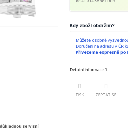
od
41 314 Kč
bez DPH
Měrná
cena:
Kdy zboží obdržím?
Můžete osobně vyzvednou
Doručení na adresu v ČR 
Přivezeme expresně po 
Detailní informace
TISK
ZEPTAT SE
 důkladnou servisní