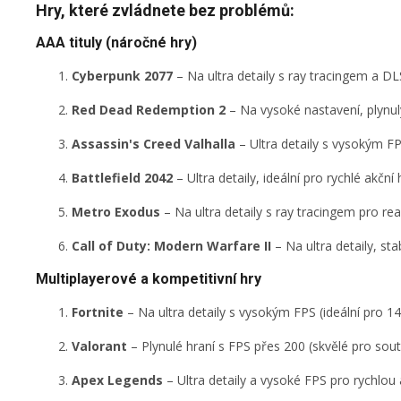
Hry, které zvládnete bez problémů:
AAA tituly (náročné hry)
Cyberpunk 2077
– Na ultra detaily s ray tracingem a DLS
Red Dead Redemption 2
– Na vysoké nastavení, plynulý
Assassin's Creed Valhalla
– Ultra detaily s vysokým FP
Battlefield 2042
– Ultra detaily, ideální pro rychlé akční 
Metro Exodus
– Na ultra detaily s ray tracingem pro real
Call of Duty: Modern Warfare II
– Na ultra detaily, st
Multiplayerové a kompetitivní hry
Fortnite
– Na ultra detaily s vysokým FPS (ideální pro 1
Valorant
– Plynulé hraní s FPS přes 200 (skvělé pro soutě
Apex Legends
– Ultra detaily a vysoké FPS pro rychlou 