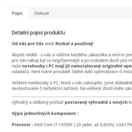
Popis
Diskuze
Detailní popis produktu
Od nás pro Vás
aneb
Rozbal a používej!
Abyste věděli - u nás si vážíme každého zákazníka a není to je
pro Vás nákup byl co nejpříjemnější a po rozbalení zboží jste 
naše
notebooky i PC mají již nainstalovaný originální o
ovladačů. Není nutné provádět žádné další optimalizace či insta
Veškeré notebooky a PC, které u nás zakoupíte, jsme důkladně 
neotestované či nefunkční zařízení. Na veškeré zboží máte záru
Výhodný a oblíbený počítač
postavený výhradně z nových
ko
Výpis jednotlivých komponent :
Procesor :
Intel Core i7-14700F ( 20 jader, až 5,6GHz, LGA170