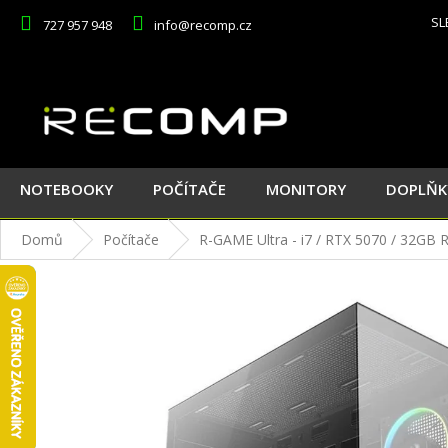
Přejít
SL
727 957 948
info@recomp.cz
na
obsah
NOTEBOOKY
POČÍTAČE
MONITORY
DOPLŇK
Domů
Počítače
R-GAME Ultra - i7 / RTX 5070 / 32GB