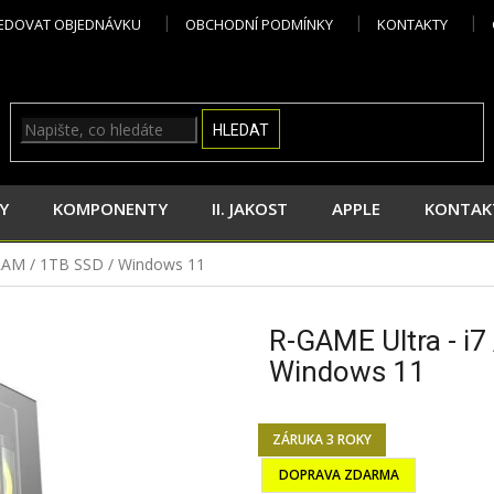
EDOVAT OBJEDNÁVKU
OBCHODNÍ PODMÍNKY
KONTAKTY
HLEDAT
Y
KOMPONENTY
II. JAKOST
APPLE
KONTAK
 RAM / 1TB SSD / Windows 11
R-GAME Ultra - i
Windows 11
ZÁRUKA 3 ROKY
DOPRAVA ZDARMA