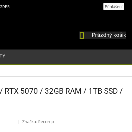
GDPR
Přihlášení
Prázdný košík
NÁKUPNÍ
KOŠÍK
TY
7 / RTX 5070 / 32GB RAM / 1TB SSD /
Značka:
Recomp