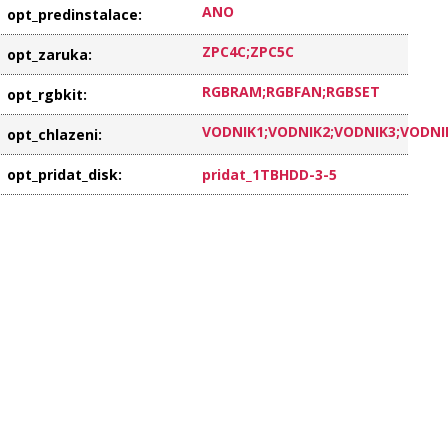
ANO
opt_predinstalace
:
ZPC4C;ZPC5C
opt_zaruka
:
RGBRAM;RGBFAN;RGBSET
opt_rgbkit
:
VODNIK1;VODNIK2;VODNIK3;VODNI
opt_chlazeni
:
opt_pridat_disk
:
pridat_1TBHDD-3-5