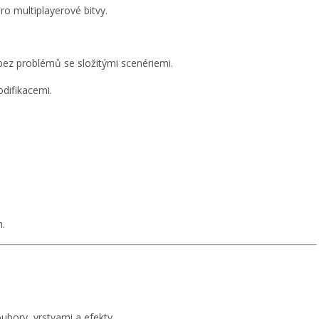
pro multiplayerové bitvy.
bez problémů se složitými scenériemi.
difikacemi.
h.
oubory, vrstvami a efekty.