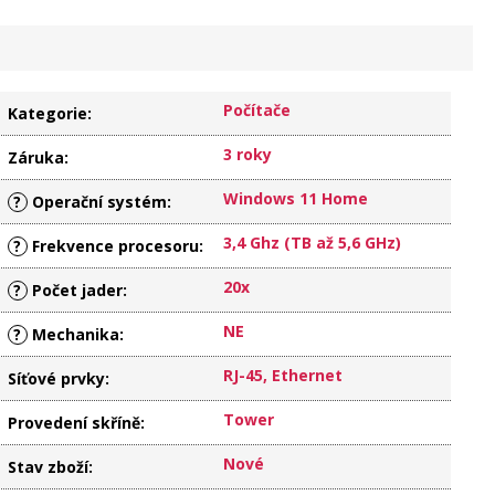
Počítače
Kategorie
:
3 roky
Záruka
:
Windows 11 Home
?
Operační systém
:
3,4 Ghz (TB až 5,6 GHz)
?
Frekvence procesoru
:
20x
?
Počet jader
:
NE
?
Mechanika
:
RJ-45, Ethernet
Síťové prvky
:
Tower
Provedení skříně
:
Nové
Stav zboží
: