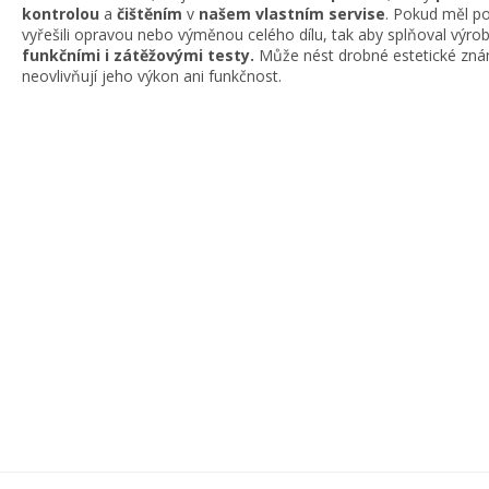
kontrolou
a
čištěním
v
našem vlastním servise
. Pokud měl po
vyřešili opravou nebo výměnou celého dílu, tak aby splňoval výr
funkčními i zátěžovými testy.
Může nést drobné estetické znám
neovlivňují jeho výkon ani funkčnost.