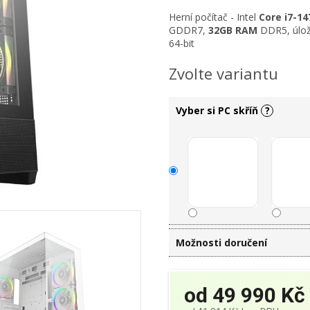
Herní počítač -
Intel
Core i7-1
GDDR7,
32
GB RAM
DDR5, úlo
64-bit
Zvolte variantu
Vyber si PC skříň
?
Možnosti doručení
od
49 990 Kč