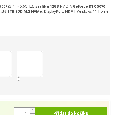
4700F
(3,4 -> 5,6GHz)
,
grafika 12GB
NVIDIA
GeForce RTX 5070
žiště
1TB
SDD M.2 NVMe
,
DisplayPort,
HDMI
, Windows 11 Home
Přidat do košíku