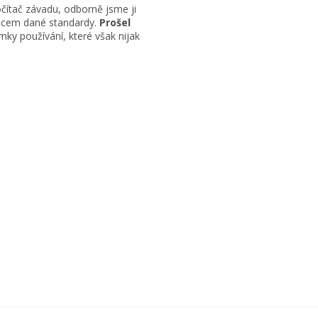
čítač závadu, odborně jsme ji
obcem dané standardy.
Prošel
ky používání, které však nijak