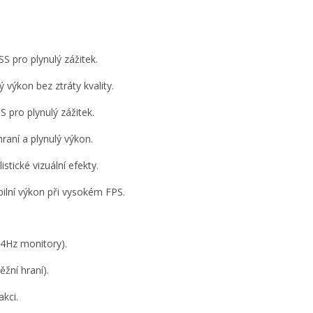
S pro plynulý zážitek.
 výkon bez ztráty kvality.
S pro plynulý zážitek.
hraní a plynulý výkon.
istické vizuální efekty.
abilní výkon při vysokém FPS.
44Hz monitory).
žní hraní).
akci.