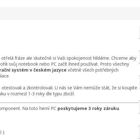
n otřelá fráze ale skutečně si Vaši spokojenost hlídáme. Chceme aby
mohli svůj notebook nebo PC začít ihned používat. Proto všechny
perační systém v českém jazyce
včetně všech potřebných
lace.
otestovali a zkontrolovali. U nás se Vám nemůže stát, že si koupíte
ku v rozmezí 1-3 roky dle typu zboží.
mponent. Na toto herní PC
poskytujeme 3 roky záruku
.
0 )