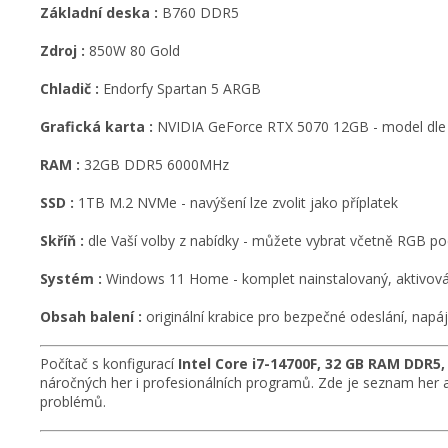
Základní deska :
B760 DDR5
Zdroj :
850W 80 Gold
Chladič :
Endorfy Spartan 5 ARGB
Grafická karta :
NVIDIA GeForce RTX 5070 12GB - model dle 
RAM :
32GB DDR5 6000MHz
SSD :
1TB M.2 NVMe - navýšení lze zvolit jako příplatek
Skříň :
dle Vaší volby z nabídky - můžete vybrat včetně RGB po
Systém :
Windows 11 Home - komplet nainstalovaný, aktivován
Obsah balení :
originální krabice pro bezpečné odeslání, napáj
Počítač s konfigurací
Intel Core i7-14700F, 32 GB RAM DDR5,
náročných her i profesionálních programů. Zde je seznam her
problémů.