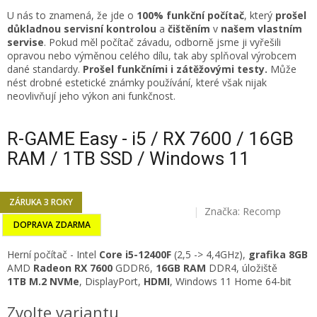
U nás to znamená, že jde o
100% funkční počítač
, který
prošel
důkladnou servisní kontrolou
a
čištěním
v
našem vlastním
servise
. Pokud měl počítač závadu, odborně jsme ji vyřešili
opravou nebo výměnou celého dílu, tak aby splňoval výrobcem
dané standardy.
Prošel funkčními i zátěžovými testy.
Může
nést drobné estetické známky používání, které však nijak
neovlivňují jeho výkon ani funkčnost.
R-GAME Easy - i5 / RX 7600 / 16GB
RAM / 1TB SSD / Windows 11
ZÁRUKA 3 ROKY
Značka:
Recomp
DOPRAVA ZDARMA
Herní počítač -
Intel
Core i5-12400F
(2,5 -> 4,4GHz)
,
grafika 8GB
AMD
Radeon RX 7600
GDDR6,
16
GB RAM
DDR4, úložiště
1TB
M.2 NVMe
,
DisplayPort,
HDMI
, Windows 11 Home 64-bit
Zvolte variantu