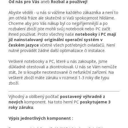
Od nás pro Vás
aneb
Rozbal a používej!
Abyste věděli - u nás si vážíme každého zákazníka a není to
jen otřelá fráze ale skutečně si Vaši spokojenost hlídáme.
Chceme aby pro Vás nákup byl co nejpříjemnější a po
rozbalení zboží jste mohli svůj notebook nebo PC začít
ihned používat. Proto všechny naše
notebooky i PC mají
již nainstalovaný originální operační systém v
českém jazyce
včetně všech potřebných ovladačů. Není
nutné provádět žádné další optimalizace či instalace.
Veškeré notebooky a PC, které u nás zakoupíte, jsme
důkladně otestovali a zkontrolovali. U nás se Vám nemůže
stát, že si koupíte neotestované či nefunkční zařízení. Na
veškeré zboží máte záruku v rozmezí 1-3 roky dle typu
zboží.
Výhodný a oblíbený počítač
postavený výhradně z
nových
komponent. Na toto herní PC
poskytujeme 3
roky záruku
.
Výpis jednotlivých komponent :