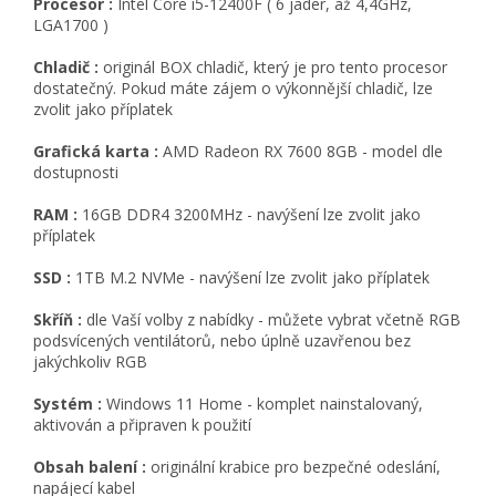
Procesor :
Intel Core i5-12400F ( 6 jader, až 4,4GHz,
LGA1700 )
Chladič :
originál BOX chladič, který je pro tento procesor
dostatečný. Pokud máte zájem o výkonnější chladič, lze
zvolit jako příplatek
Grafická karta :
AMD Radeon RX 7600 8GB - model dle
dostupnosti
RAM :
16GB DDR4 3200MHz - navýšení lze zvolit jako
příplatek
SSD :
1TB M.2 NVMe - navýšení lze zvolit jako příplatek
Skříň :
dle Vaší volby z nabídky - můžete vybrat včetně RGB
podsvícených ventilátorů, nebo úplně uzavřenou bez
jakýchkoliv RGB
Systém :
Windows 11 Home - komplet nainstalovaný,
aktivován a připraven k použití
Obsah balení :
originální krabice pro bezpečné odeslání,
napájecí kabel