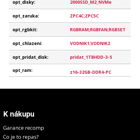
opt_disky
:
2000SSD_M2_NVMe
opt_zaruka
:
ZPC4C;ZPC5C
opt_rgbkit
:
RGBRAM;RGBFAN;RGBSET
opt_chlazeni
:
VODNIK1;VODNIK2
opt_pridat_disk
:
pridat_1TBHDD-3-5
opt_ram
:
z16-32GB-DDR4-PC
Z
á
p
a
K nákupu
t
í
Garance recomp
Co je to repas?