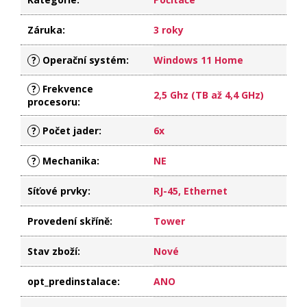
Záruka
:
3 roky
?
Operační systém
:
Windows 11 Home
?
Frekvence
2,5 Ghz (TB až 4,4 GHz)
procesoru
:
?
Počet jader
:
6x
?
Mechanika
:
NE
Síťové prvky
:
RJ-45, Ethernet
Provedení skříně
:
Tower
Stav zboží
:
Nové
opt_predinstalace
:
ANO