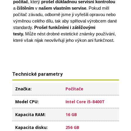
počítač
,
který
prošel důkladnou servisní kontrolou
a
čištěním
v
našem vlastním servise
. Pokud měl
počítač závadu, odborně jsme ji vyřešili opravou nebo
výměnou celého dílu, tak aby splňoval výrobcem dané
standardy.
Prošel funkčními i zátěžovými
testy.
Může nést drobné estetické známky používání,
které však nijak neovlivňují jeho výkon ani funkčnost.
Technické parametry
Značka
:
Počítače
Model CPU
:
Intel Core i5-8400T
Kapacita RAM
:
16 GB
Kapacita disku
:
256 GB