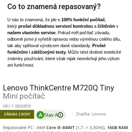
Co to znamená repasovaný?
U nás to znamená, že jde o
100% funkční počítač
,
který
prošel důkladnou servisní kontrolou
a
čištěním
v
našem vlastním servise
. Pokud měl počítač závadu,
odborně jsme ji vyřešili opravou nebo výměnou celého dílu,
tak aby splňoval výrobcem dané standardy.
Prošel
funkčními i zátěžovými testy.
Může nést drobné estetické
známky používání, které však nijak neovlivňují jeho výkon
ani funkčnost.
Lenovo ThinkCentre M720Q Tiny
Mini počítač
MU-1-IB06859
Značka:
Lenovo
ZÁRUKA 2 ROKY
i
Repasované PC -
Intel
Core i5-8400T
(1,7 -> 3,3GHz),
16
GB RAM