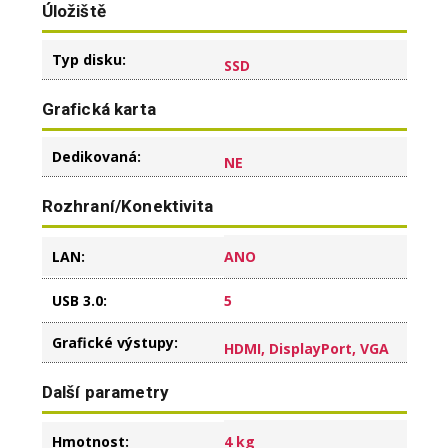
Úložiště
Typ disku
:
SSD
Grafická karta
Dedikovaná
:
NE
Rozhraní/Konektivita
LAN
:
ANO
USB 3.0
:
5
Grafické výstupy
:
HDMI, DisplayPort, VGA
Další parametry
Hmotnost
:
4 kg