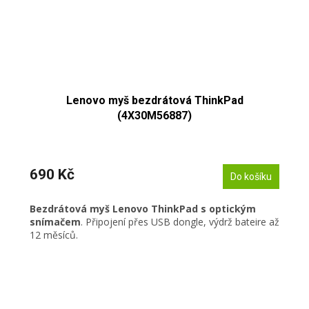
Lenovo myš bezdrátová ThinkPad
(4X30M56887)
690 Kč
Do košíku
Bezdrátová myš Lenovo ThinkPad s optickým
snímačem
. Připojení přes USB dongle, výdrž bateire až
12 měsíců.