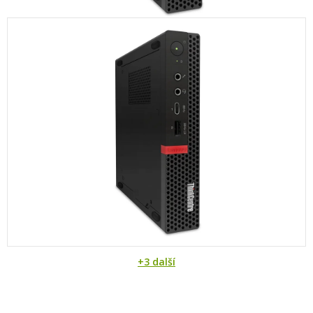
+3 další