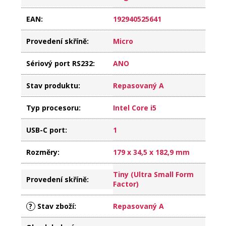
EAN
:
192940525641
Provedení skříně
:
Micro
Sériový port RS232
:
ANO
Stav produktu
:
Repasovaný A
Typ procesoru
:
Intel Core i5
USB-C port
:
1
Rozměry
:
179 x 34,5 x 182,9 mm
Tiny (Ultra Small Form
Provedení skříně
:
Factor)
?
Stav zboží
:
Repasovaný A