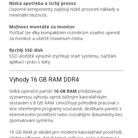
Nízká spotřeba a tichý provoz
Úsporné komponenty zajišťují nízké provozní náklady a
minimální hlučnost.
Možnost montáže za monitor
Počítač lze díky kompaktním rozměrům snadno upevnit
za monitor a ušetřit maximum místa.
Rychlý SSD disk
SSD úložiště výrazně zrychluje start systému, načítání
aplikací i práci s daty.
Výhody 16 GB RAM DDR4
Velká operační paměť
16 GB RAM
představuje
významnou výhodu oproti běžným kancelářským
sestavám s 8 GB RAM. Umožňuje pohodlně pracovat s
více otevřenými programy současně, desítkami panelů v
internetovém prohlížeči nebo rozsáhlými dokumenty bez
zpomalování systému.
16 GB RAM je ideální pro moderní kancelářské prostředí,
účetní software, databázové aplikace, práci z domova i