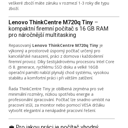
veškeré zboží máte záruku v rozmezí 1-3 roky dle typu
zboží.
Lenovo ThinkCentre M720q Tiny
–
kompaktní firemní počítač s 16 GB RAM
pro náročnější multitasking
Repasovaný
Lenovo ThinkCentre M720q Tiny
je
výkonný a prostorově úsporný počítač určený pro
kancelářské nasazení, práci z domova i každodenní
firemní provoz. Díky šestijádrovému procesoru Intel Core
i5 8. generace, rychlému SSD disku a velké 16GB
operační paměti nabízí plynulý chod systému, vysokou
stabilitu a komfortní práci i při větším zatížení.
Řada ThinkCentre Tiny je oblíbená zejména pro své
minimální rozměry, nízkou spotřebu energie a
profesionální zpracování. Počítač lze snadno umístit na
pracovní stůl, za monitor nebo pomocí VESA držáku
vytvořit elegantní a nenápadné pracovní řešení.
💼 Pro jakou práci je počítač vhodný