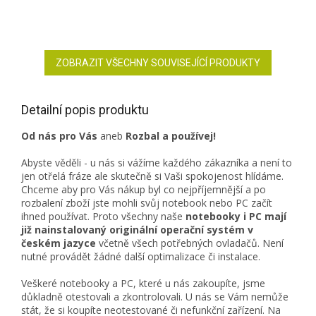
ZOBRAZIT VŠECHNY SOUVISEJÍCÍ PRODUKTY
Detailní popis produktu
Od nás pro Vás
aneb
Rozbal a používej!
Abyste věděli - u nás si vážíme každého zákazníka a není to
jen otřelá fráze ale skutečně si Vaši spokojenost hlídáme.
Chceme aby pro Vás nákup byl co nejpříjemnější a po
rozbalení zboží jste mohli svůj notebook nebo PC začít
ihned používat. Proto všechny naše
notebooky i PC mají
již nainstalovaný originální operační systém v
českém jazyce
včetně všech potřebných ovladačů. Není
nutné provádět žádné další optimalizace či instalace.
Veškeré notebooky a PC, které u nás zakoupíte, jsme
důkladně otestovali a zkontrolovali. U nás se Vám nemůže
stát, že si koupíte neotestované či nefunkční zařízení. Na