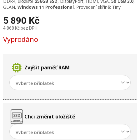
DDR4, úložiště
256GB SSD
, DisplayPort, HDMI, VGA,
5x USB 3.0
,
GLAN,
Windows 11 Professional
, Provedení skříně: Tiny
5 890 Kč
4 868 Kč
bez DPH
Měrná
Vyprodáno
cena:
memory
Zvýšit paměť RAM
Chci změnit úložiště