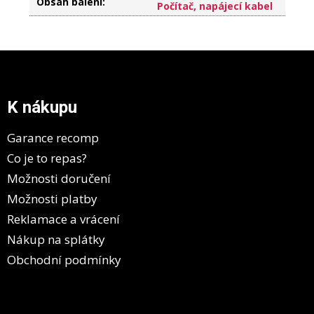
Obsah balení
:
Počítač, napájecí kabel
Z
á
p
a
K nákupu
t
í
Garance recomp
Co je to repas?
Možnosti doručení
Možnosti platby
Reklamace a vrácení
Nákup na splátky
Obchodní podmínky