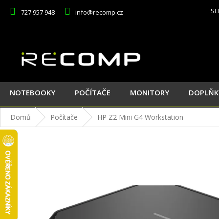
Přejít
SL
727 957 948
info@recomp.cz
na
obsah
NOTEBOOKY
POČÍTAČE
MONITORY
DOPLŇK
Domů
Počítače
HP Z2 Mini G4 Workstation