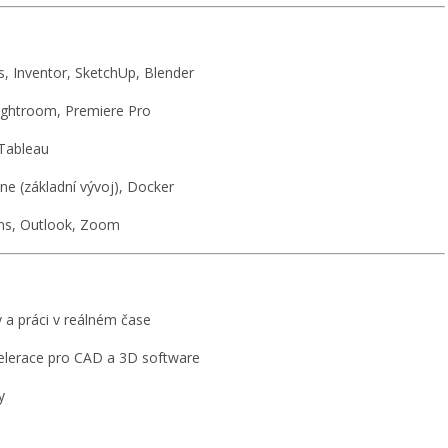
, Inventor, SketchUp, Blender
Lightroom, Premiere Pro
Tableau
ine (základní vývoj), Docker
ms, Outlook, Zoom
 a práci v reálném čase
celerace pro CAD a 3D software
y