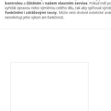
kontrolou
a
čištěním
v
našem vlastním servise
. Pokud měl po
vyřešili opravou nebo výměnou celého dílu, tak aby splňoval výr
funkčními i zátěžovými testy.
Může nést drobné estetické znám
neovlivňují jeho výkon ani funkčnost.