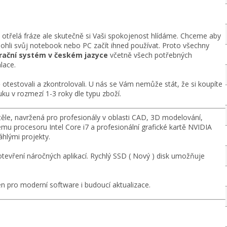
n otřelá fráze ale skutečně si Vaši spokojenost hlídáme. Chceme aby
mohli svůj notebook nebo PC začít ihned používat. Proto všechny
perační systém v českém jazyce
včetně všech potřebných
lace.
otestovali a zkontrolovali. U nás se Vám nemůže stát, že si koupíte
ku v rozmezí 1-3 roky dle typu zboží.
ěle, navržená pro profesionály v oblasti CAD, 3D modelování,
u procesoru Intel Core i7 a profesionální grafické kartě NVIDIA
áhlými projekty.
 otevření náročných aplikací. Rychlý SSD ( Nový ) disk umožňuje
ven pro moderní software i budoucí aktualizace.