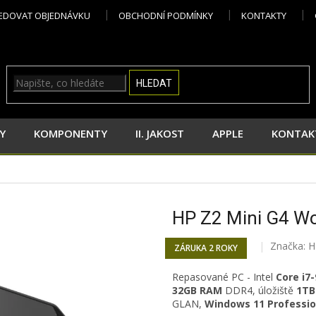
EDOVAT OBJEDNÁVKU
OBCHODNÍ PODMÍNKY
KONTAKTY
HLEDAT
Y
KOMPONENTY
II. JAKOST
APPLE
KONTAK
HP Z2 Mini G4 Wo
Značka:
H
ZÁRUKA 2 ROKY
Repasované PC -
Intel
Core i7
32
GB RAM
DDR4, úložiště
1TB
GLAN,
Windows 11 Professio