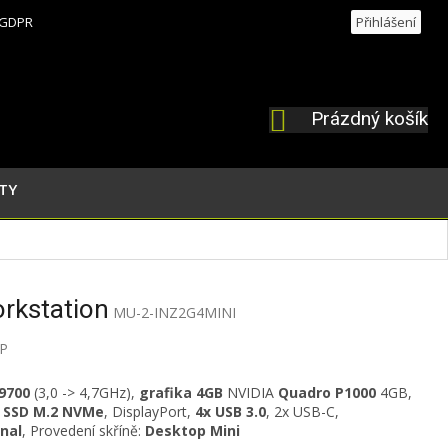
GDPR
Přihlášení
Prázdný košík
NÁKUPNÍ
KOŠÍK
TY
rkstation
MU-2-INZ2G4MINI
P
-9700
(3,0 -> 4,7GHz)
,
grafika 4GB
NVIDIA
Quadro P1000
4GB,
 SSD M.2 NVMe
, DisplayPort,
4x USB 3.0
, 2x USB-C,
nal
, Provedení skříně:
Desktop Mini