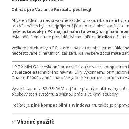
Od nás pro Vás
aneb
Rozbal a používej!
Abyste věděli - u nás si vážíme každého zákazníka a není to je
pro Vás nákup byl co nejpříjemnější a po rozbalení zboží jste 
naše
notebooky i PC mají již nainstalovaný originální o
ovladačů. Není nutné provádět žádné další optimalizace či insta
Veškeré notebooky a PC, které u nás zakoupíte, jsme důkladně 
neotestované či nefunkční zařízení. Na veškeré zboží máte záru
HP Z2 Mini G4 je výkonná pracovní stanice v ultrakompaktním t
vizualizace a technického návrhu. Díky výkonnému osmijádrovém
Quadro P1000 zvládá i náročné grafické operace a práci s rozs
Vysoká kapacita 32 GB RAM zajišťuje plynulý multitasking i při
bleskový start systému a svižnou práci s velkými soubory.
Počítač je
plně kompatibilní s Windows 11
, takže je připra
✅
Vhodné použití: