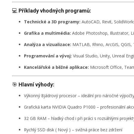
💻
Příklady vhodných programů:
Technické a 3D programy:
AutoCAD, Revit, SolidWorks
Grafika a multimédia:
Adobe Photoshop, Illustrator, 
Analýza a vizualizace:
MATLAB, Rhino, ArcGIS, QGIS, 
Programování a vývoj:
Visual Studio, Unity, Unreal Eng
Kancelářské a běžné aplikace:
Microsoft Office, Tea
🎯
Hlavní výhody:
Výkonný 8jádrový procesor – ideální pro náročné výpočty
Grafická karta NVIDIA Quadro P1000 – profesionální ak
32 GB RAM – hladký chod i při práci s rozsáhlými projekt
Rychlý SSD disk ( Nový ) – svižná práce bez zdržení