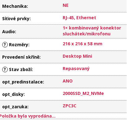
NE
Mechanika
:
RJ-45, Ethernet
Síťové prvky
:
1× kombinovaný konektor
Audio
:
sluchátek/mikrofonu
216 x 216 x 58 mm
?
Rozměry
:
Desktop Mini
Provedení skříně
:
Repasovaný
?
Stav zboží
:
ANO
opt_predinstalace
:
2000SSD_M2_NVMe
opt_disky
:
ZPC3C
opt_zaruka
:
Položka byla vyprodána…