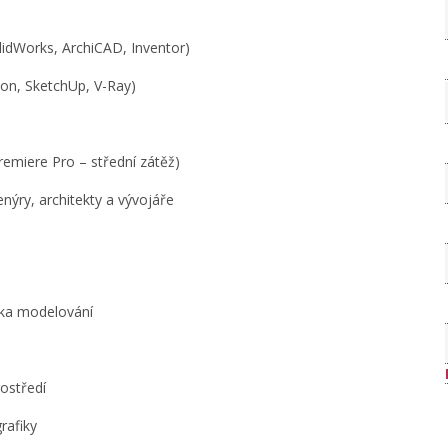
idWorks, ArchiCAD, Inventor)
ion, SketchUp, V-Ray)
emiere Pro – střední zátěž)
enýry, architekty a vývojáře
uka modelování
rostředí
rafiky