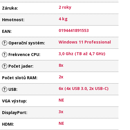
2 roky
Záruka
:
4 kg
Hmotnost
:
0194441891553
EAN
:
Windows 11 Professional
?
Operační systém
:
3,0 Ghz (TB až 4,7 GHz)
?
Frekvence CPU
:
8x
?
Počet jader
:
2x
Počet slotů RAM
:
6x (4x USB 3.0, 2x USB-C)
?
USB
:
NE
VGA výstup
:
3x
DisplayPort
:
NE
HDMI
: