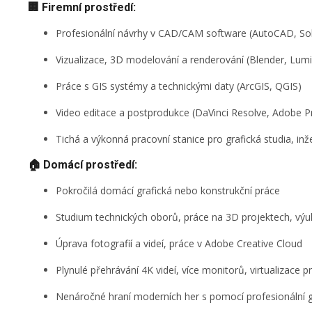
🏢 Firemní prostředí:
Profesionální návrhy v CAD/CAM software (AutoCAD, Sol
Vizualizace, 3D modelování a renderování (Blender, Lum
Práce s GIS systémy a technickými daty (ArcGIS, QGIS)
Video editace a postprodukce (DaVinci Resolve, Adobe Pr
Tichá a výkonná pracovní stanice pro grafická studia, inž
🏠 Domácí prostředí:
Pokročilá domácí grafická nebo konstrukční práce
Studium technických oborů, práce na 3D projektech, vý
Úprava fotografií a videí, práce v Adobe Creative Cloud
Plynulé přehrávání 4K videí, více monitorů, virtualizace p
Nenáročné hraní moderních her s pomocí profesionální g