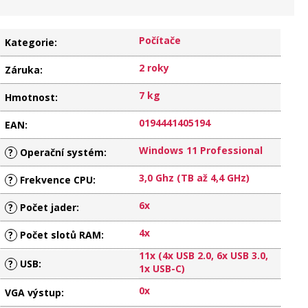
Počítače
Kategorie
:
2 roky
Záruka
:
7 kg
Hmotnost
:
0194441405194
EAN
:
Windows 11 Professional
?
Operační systém
:
3,0 Ghz (TB až 4,4 GHz)
?
Frekvence CPU
:
6x
?
Počet jader
:
4x
?
Počet slotů RAM
:
11x (4x USB 2.0, 6x USB 3.0,
?
USB
:
1x USB-C)
0x
VGA výstup
: