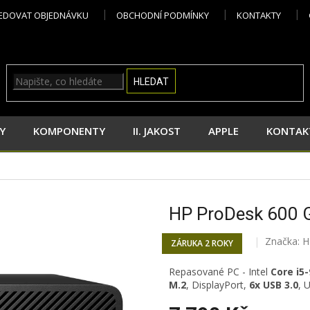
EDOVAT OBJEDNÁVKU
OBCHODNÍ PODMÍNKY
KONTAKTY
HLEDAT
Y
KOMPONENTY
II. JAKOST
APPLE
KONTAK
HP ProDesk 600 
Značka:
H
ZÁRUKA 2 ROKY
Repasované PC -
Intel
Core i5-
M.2
,
DisplayPort,
6x USB 3.0
, 