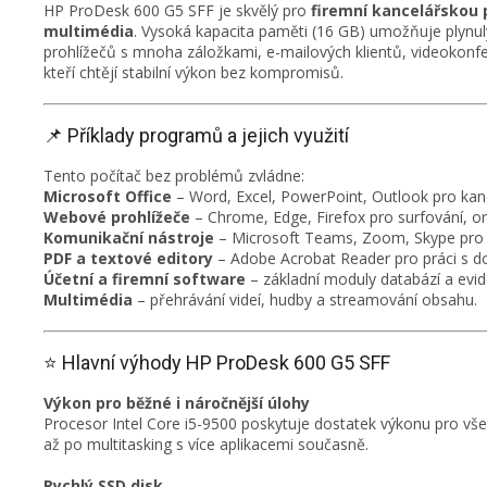
HP ProDesk 600 G5 SFF je skvělý pro
firemní kancelářskou p
multimédia
. Vysoká kapacita paměti (16 GB) umožňuje plynulý
prohlížečů s mnoha záložkami, e-mailových klientů, videokonfe
kteří chtějí stabilní výkon bez kompromisů.
📌 Příklady programů a jejich využití
Tento počítač bez problémů zvládne:
Microsoft Office
– Word, Excel, PowerPoint, Outlook pro kanc
Webové prohlížeče
– Chrome, Edge, Firefox pro surfování, on
Komunikační nástroje
– Microsoft Teams, Zoom, Skype pro v
PDF a textové editory
– Adobe Acrobat Reader pro práci s d
Účetní a firemní software
– základní moduly databází a evid
Multimédia
– přehrávání videí, hudby a streamování obsahu.
⭐ Hlavní výhody HP ProDesk 600 G5 SFF
Výkon pro běžné i náročnější úlohy
Procesor Intel Core i5-9500 poskytuje dostatek výkonu pro vše
až po multitasking s více aplikacemi současně.
Rychlý SSD disk