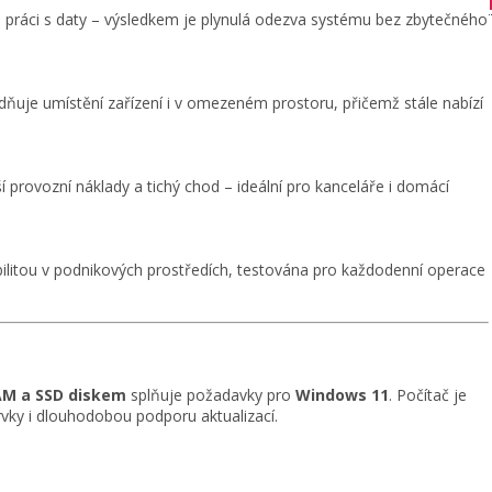
 a práci s daty – výsledkem je plynulá odezva systému bez zbytečného
dňuje umístění zařízení i v omezeném prostoru, přičemž stále nabízí
provozní náklady a tichý chod – ideální pro kanceláře i domácí
litou v podnikových prostředích, testována pro každodenní operace
RAM a SSD diskem
splňuje požadavky pro
Windows 11
. Počítač je
vky i dlouhodobou podporu aktualizací.