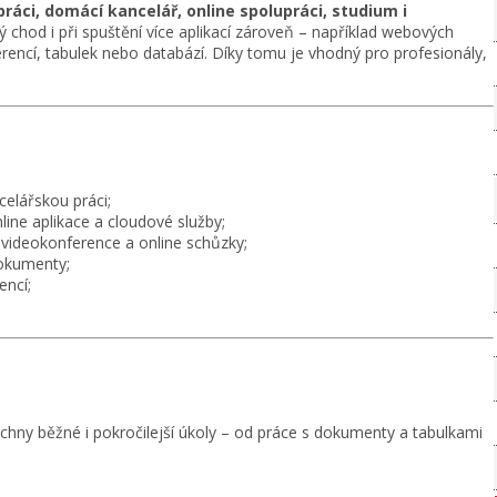
ráci, domácí kancelář, online spolupráci, studium i
 chod i při spuštění více aplikací zároveň – například webových
rencí, tabulek nebo databází. Díky tomu je vhodný pro profesionály,
elářskou práci;
line aplikace a cloudové služby;
ideokonference a online schůzky;
okumenty;
encí;
chny běžné i pokročilejší úkoly – od práce s dokumenty a tabulkami