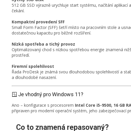
512 GB SSD výrazně urychluje start systému, načítání aplikací
čekání.
Kompaktní provedení SFF
Small Form Factor (SFF) šetří místo na pracovním stole a usna
dostatečnou kapacitu pro běžné rozšíření.
Nízká spotřeba a tichý provoz
Optimalizovaný chod s nízkou spotřebou energie znamená nižší 
prostředí.
Firemní spolehlivost
Řada ProDesk je známá svou dlouhodobou spolehlivostí a stabi
a dlouhodobé nasazení.
🪟 Je vhodný pro Windows 11?
Ano – konfigurace s procesorem
Intel Core i5-9500, 16 GB 
připraven pro moderní operační systém, jeho zabezpečovací pr
Co to znamená repasovaný?