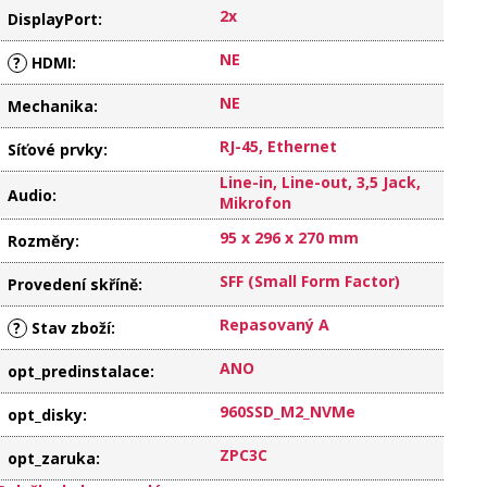
2x
DisplayPort
:
NE
?
HDMI
:
NE
Mechanika
:
RJ-45, Ethernet
Síťové prvky
:
Line-in, Line-out, 3,5 Jack,
Audio
:
Mikrofon
95 x 296 x 270 mm
Rozměry
:
SFF (Small Form Factor)
Provedení skříně
:
Repasovaný A
?
Stav zboží
:
ANO
opt_predinstalace
:
960SSD_M2_NVMe
opt_disky
:
ZPC3C
opt_zaruka
: