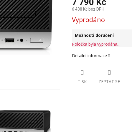
7 790 Kč
6 438 Kč bez DPH
Měrná
Vyprodáno
cena:
Možnosti doručení
Položka byla vyprodána…
Detailní informace
TISK
ZEPTAT SE