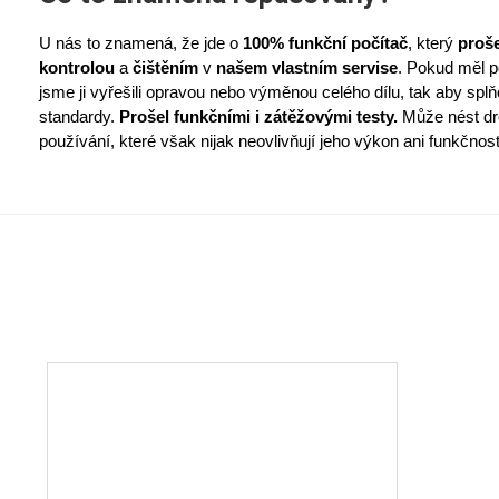
U nás to znamená, že jde o
100% funkční počítač
, který
proše
kontrolou
a
čištěním
v
našem vlastním servise
. Pokud měl p
jsme ji vyřešili opravou nebo výměnou celého dílu, tak aby sp
standardy.
Prošel funkčními i zátěžovými testy.
Může nést dr
používání, které však nijak neovlivňují jeho výkon ani funkčnost