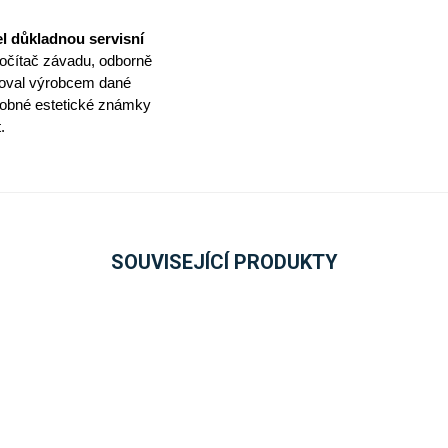
l důkladnou servisní
očítač závadu, odborně
lňoval výrobcem dané
obné estetické známky
.
SOUVISEJÍCÍ PRODUKTY