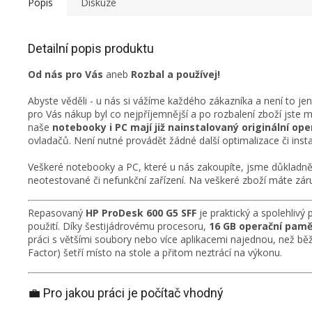
Popis
Diskuze
Detailní popis produktu
Od nás pro Vás
aneb
Rozbal a používej!
Abyste věděli - u nás si vážíme každého zákazníka a není to je
pro Vás nákup byl co nejpříjemnější a po rozbalení zboží jste 
naše
notebooky i PC mají již nainstalovaný originální o
ovladačů. Není nutné provádět žádné další optimalizace či insta
Veškeré notebooky a PC, které u nás zakoupíte, jsme důkladně 
neotestované či nefunkční zařízení. Na veškeré zboží máte záru
Repasovaný
HP ProDesk 600 G5 SFF
je praktický a spolehlivý
použití. Díky šestijádrovému procesoru,
16 GB operační pamě
práci s většími soubory nebo více aplikacemi najednou, než b
Factor) šetří místo na stole a přitom neztrácí na výkonu.
💼 Pro jakou práci je počítač vhodný