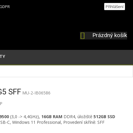
GDPR
Přihlášení
Prázdný košík
NÁKUPNÍ
KOŠÍK
TY
G5 SFF
MU-2-IB06586
P
9500
(3,0 -> 4,4GHz),
16
GB RAM
DDR4, úložiště
512GB SSD
USB-C, Windows 11 Professional, Provedení skříně: SFF