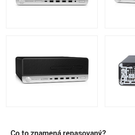
Co to znamená repasovaný?