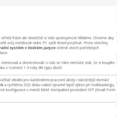
n otřelá fráze ale skutečně si Vaši spokojenost hlídáme. Chceme aby
mohli svůj notebook nebo PC začít ihned používat. Proto všechny
perační systém v českém jazyce
včetně všech potřebných
lace.
otestovali a zkontrolovali. U nás se Vám nemůže stát, že si koupíte
ku v rozmezí 1-3 roky dle typu zboží.
 počítač ideální pro každodenní pracovní úkoly i náročnější domácí
ti
a rychlému SSD disku nabízí výrazně lepší výkon při multitaskingu,
ěžné konfigurace s menší RAM. Kompaktní provedení SFF (Small Form