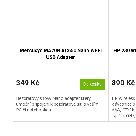
Mercusys MA20N AC650 Nano Wi-Fi
HP 230 W
USB Adapter
349 Kč
890 Kč
Do košíku
Bezdrátový síťový Nano adaptér který
HP Wireless
umožní připojení k bezdrátové síti s vaším
klávesnice 
PC či notebookem.
AAA, CZ/SK,
typ 2.4 GHz,