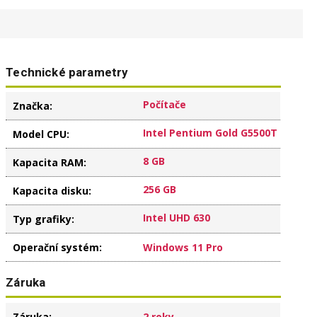
Technické parametry
Počítače
Značka
:
Intel Pentium Gold G5500T
Model CPU
:
8 GB
Kapacita RAM
:
256 GB
Kapacita disku
:
Intel UHD 630
Typ grafiky
:
Operační systém
:
Windows 11 Pro
Záruka
Záruka
:
2 roky