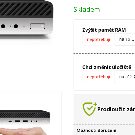
Skladem
Zvýšit paměť RAM
na 16 
nepotřebuji
Chci změnit úložiště
na 512
nepotřebuji
Prodloužit zá
Možnosti doručení