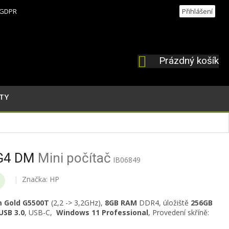
GDPR
Přihlášení
Prázdný košík
NÁKUPNÍ
KOŠÍK
TY
 G4 DM
Mini počítač
IB06849
Značka:
HP
 Gold G5500T
(
2,2 -> 3,2GHz
)
,
8
GB RAM
DDR4, úložiště
256GB
USB 3.0
, USB-C,
Windows 11 Professional
, Provedení skříně: