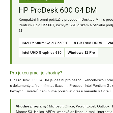
HP ProDesk 600 G4 DM
Kompaktní firemní počítač v provedení Desktop Mini s pro
Pentium Gold G5500T, rychlým SSD diskem a oficiální po
11.
Intel Pentium Gold G5500T
8 GB RAM DDR4
25
Intel UHD Graphics 630
Windows 11 Pro
Pro jakou práci je vhodný?
HP ProDesk 600 G4 DM je ideální pro běžnou kancelářskou práci, d
s dokumenty a firemními aplikacemi. Procesor Intel Pentium Gol
běžných uživatelů není nutné pořizovat dražší variantu s Core i3
Vhodné programy:
Microsoft Office, Word, Excel, Outloo
Money S3, Helios, ABRA, webové aplikace, e-mail, internet a 