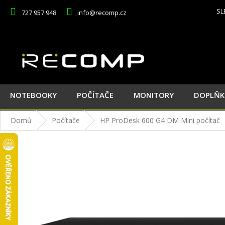
Přejít
SL
727 957 948
info@recomp.cz
na
obsah
NOTEBOOKY
POČÍTAČE
MONITORY
DOPLŇK
Domů
Počítače
HP ProDesk 600 G4 DM
Mini počítač