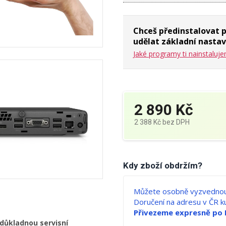
Chceš předinstalovat 
udělat základní nastav
Jaké programy ti nainstaluj
2 890 Kč
2 388 Kč
bez DPH
Měrná
cena:
Kdy zboží obdržím?
Můžete osobně vyzvednou
Doručení na adresu v ČR 
Přivezeme expresně po 
 důkladnou servisní