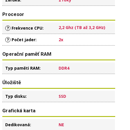
Procesor
2,2 Ghz (TB až 3,2 GHz)
?
Frekvence CPU
:
?
Počet jader
:
2x
Operační paměť RAM
Typ paměti RAM
:
DDR4
Úložiště
Typ disku
:
SSD
Grafická karta
Dedikovaná
:
NE