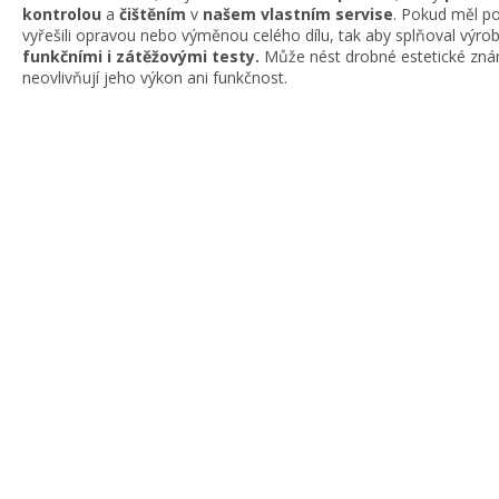
kontrolou
a
čištěním
v
našem vlastním servise
. Pokud měl po
vyřešili opravou nebo výměnou celého dílu, tak aby splňoval výr
funkčními i zátěžovými testy.
Může nést drobné estetické znám
neovlivňují jeho výkon ani funkčnost.