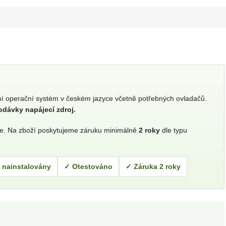
ní operační systém v českém jazyce včetně potřebných ovladačů.
odávky napájecí zdroj.
me. Na zboží poskytujeme záruku minimálně
2 roky
dle typu
 nainstalovány
✓ Otestováno
✓ Záruka 2 roky