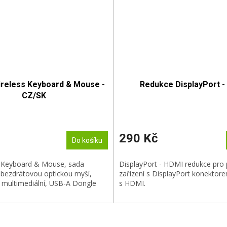
ireless Keyboard & Mouse -
Redukce DisplayPort -
CZ/SK
290 Kč
Do košíku
 Keyboard & Mouse, sada
DisplayPort - HDMI redukce pro 
s bezdrátovou optickou myší,
zařízení s DisplayPort konektore
 multimediální, USB-A Dongle
s HDMI.