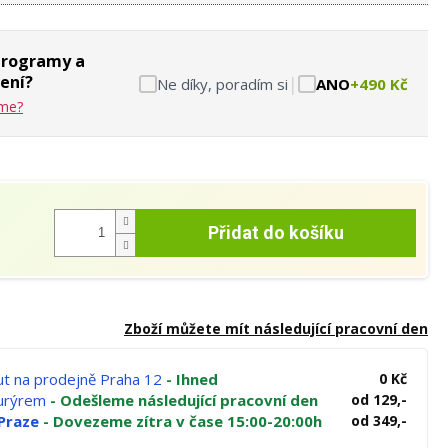
programy a
ení?
|
Ne díky, poradím si
ANO
+490 Kč
eme?
Přidat do košíku
Zboží můžete mít následující pracovní den
t na prodejně Praha 12
- Ihned
0 Kč
kurýrem
- Odešleme následující pracovní den
od 129,-
Praze
- Dovezeme zítra v čase 15:00-20:00h
od 349,-