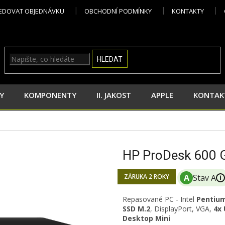
EDOVAT OBJEDNÁVKU
OBCHODNÍ PODMÍNKY
KONTAKTY
HLEDAT
Y
KOMPONENTY
II. JAKOST
APPLE
KONTAK
HP ProDesk 600
ZÁRUKA 2 ROKY
i
Repasované PC -
Intel
Pentium
SSD M.2
, DisplayPort, VGA,
4x 
Desktop Mini