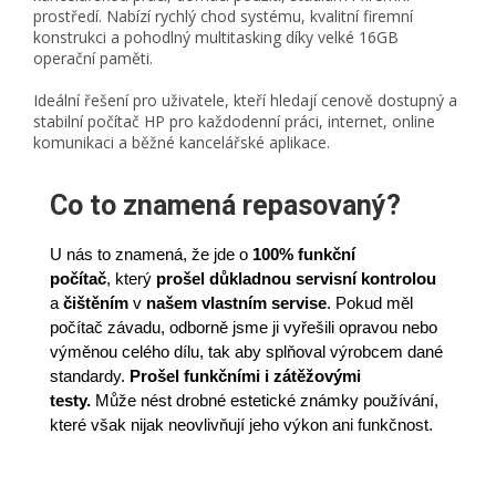
prostředí. Nabízí rychlý chod systému, kvalitní firemní
konstrukci a pohodlný multitasking díky velké 16GB
operační paměti.
Ideální řešení pro uživatele, kteří hledají cenově dostupný a
stabilní počítač HP pro každodenní práci, internet, online
komunikaci a běžné kancelářské aplikace.
Co to znamená repasovaný?
U nás to znamená, že jde o
100% funkční
počítač
,
který
prošel důkladnou servisní kontrolou
a
čištěním
v
našem vlastním servise
. Pokud měl
počítač závadu, odborně jsme ji vyřešili opravou nebo
výměnou celého dílu, tak aby splňoval výrobcem dané
standardy.
Prošel funkčními i zátěžovými
testy.
Může nést drobné estetické známky používání,
které však nijak neovlivňují jeho výkon ani funkčnost.