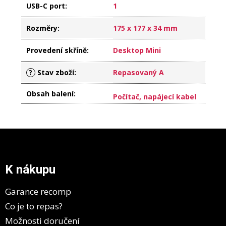
USB-C port
:
1
Rozměry
:
175 x 177 x 34 mm
Provedení skříně
:
Desktop Mini
?
Stav zboží
:
Repasovaný A
Obsah balení
:
Počítač, napájecí kabel
Z
á
p
a
K nákupu
t
í
Garance recomp
Co je to repas?
Možnosti doručení