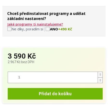
Chceš předinstalovat programy a udělat
základní nastavení?
Jaké programy ti nainstalujeme?
|
Ne díky, poradím si
ANO
+490 Kč
3 590 Kč
2 967 Kč
bez DPH
Měrná
cena:
Přidat do košíku