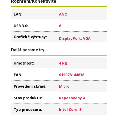
Rozhraní/Konektivita
LAN
:
ANO
USB 3.0
:
6
Grafické výstupy
:
DisplayPort, VGA
Další parametry
Hmotnost
:
4 kg
EAN
:
019078144636
Provedení skříně
:
Micro
Stav produktu
:
Repasovaný A
Typ procesoru
:
Intel Core i3