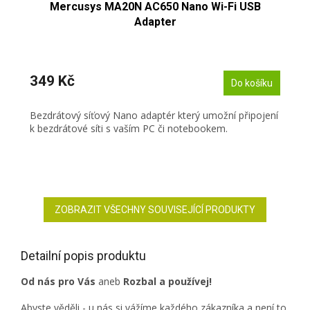
Mercusys MA20N AC650 Nano Wi-Fi USB
Adapter
349 Kč
Do košíku
Bezdrátový síťový Nano adaptér který umožní připojení
k bezdrátové síti s vaším PC či notebookem.
ZOBRAZIT VŠECHNY SOUVISEJÍCÍ PRODUKTY
Detailní popis produktu
Od nás pro Vás
aneb
Rozbal a používej!
Abyste věděli - u nás si vážíme každého zákazníka a není to