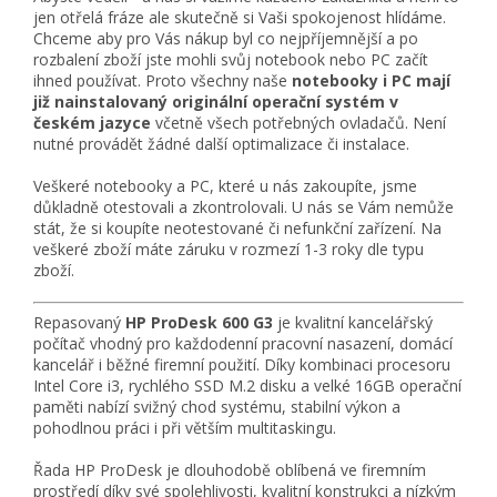
jen otřelá fráze ale skutečně si Vaši spokojenost hlídáme.
Chceme aby pro Vás nákup byl co nejpříjemnější a po
rozbalení zboží jste mohli svůj notebook nebo PC začít
ihned používat. Proto všechny naše
notebooky i PC mají
již nainstalovaný originální operační systém v
českém jazyce
včetně všech potřebných ovladačů. Není
nutné provádět žádné další optimalizace či instalace.
Veškeré notebooky a PC, které u nás zakoupíte, jsme
důkladně otestovali a zkontrolovali. U nás se Vám nemůže
stát, že si koupíte neotestované či nefunkční zařízení. Na
veškeré zboží máte záruku v rozmezí 1-3 roky dle typu
zboží.
Repasovaný
HP ProDesk 600 G3
je kvalitní kancelářský
počítač vhodný pro každodenní pracovní nasazení, domácí
kancelář i běžné firemní použití. Díky kombinaci procesoru
Intel Core i3, rychlého SSD M.2 disku a velké 16GB operační
paměti nabízí svižný chod systému, stabilní výkon a
pohodlnou práci i při větším multitaskingu.
Řada HP ProDesk je dlouhodobě oblíbená ve firemním
prostředí díky své spolehlivosti, kvalitní konstrukci a nízkým