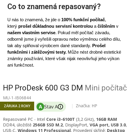
Co to znamená repasovaný?
U nás to znamená, že jde o
100% funkční počítač
,
který
prošel důkladnou servisní kontrolou
a
čištěním
v
našem vlastním servise
. Pokud měl počítač závadu,
odborně jsme ji vyřešili opravou nebo výměnou celého dílu,
tak aby splňoval výrobcem dané standardy.
Prošel
funkčními i zátěžovými testy.
Může nést drobné estetické
známky používání, které však nijak neovlivňují jeho výkon
ani funkčnost.
HP ProDesk 600 G3 DM
Mini počítač
MU-1-IB06844
Značka:
HP
ZÁRUKA 2 ROKY
i
Repasované PC -
Intel
Core i3-6100T
(3,2 GHz)
,
16
GB RAM
DDR4, úložiště
256GB SSD M.2
, DisplayPort,
VGA port, USB 3.0
,
USB-C,
Windows 11 Professional
, Provedení skříně:
Desktop