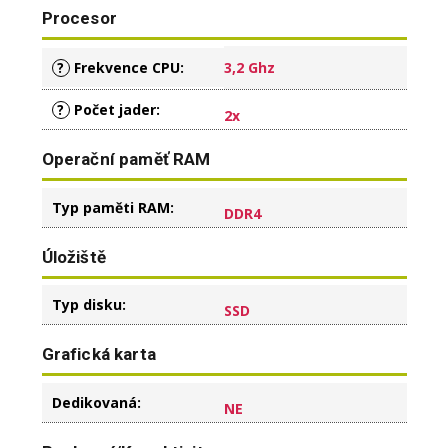
Procesor
?
Frekvence CPU
:
3,2 Ghz
?
Počet jader
:
2x
Operační paměť RAM
Typ paměti RAM
:
DDR4
Úložiště
Typ disku
:
SSD
Grafická karta
Dedikovaná
:
NE