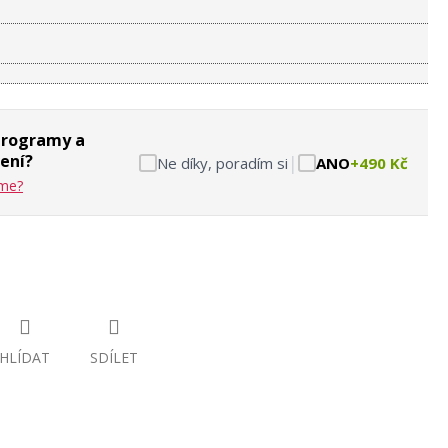
programy a
ení?
|
Ne díky, poradím si
ANO
+490 Kč
eme?
HLÍDAT
SDÍLET