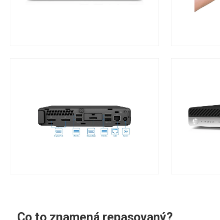
Co to znamená repasovaný?