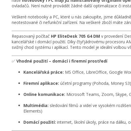
naše
notebooky i PC mají již nainstalovaný originální o
ovladačů. Není nutné provádět žádné další optimalizace či insta
Veškeré notebooky a PC, které u nás zakoupíte, jsme důkladně 
neotestované či nefunkční zařízení. Na veškeré zboží máte záru
Repasovaný počítač
HP EliteDesk 705 G4 DM
v provedení Des
kancelářské i domácí použití. Díky čtyřjádrovému procesoru
svižný chod systému i aplikací. Tento model je ideální volbou v
✅
Vhodné použití – domácí i firemní prostředí
Kancelářská práce:
MS Office, LibreOffice, Google Wo
Firemní aplikace:
účetní programy (Pohoda, Money S3)
Online komunikace:
Microsoft Teams, Zoom, Skype, G
Multimédia:
sledování filmů a videí ve vysokém rozliše
Elements)
Domácí použití:
internet, školní úkoly, práce na dálku,