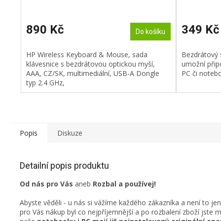
890 Kč
349 Kč
Do košíku
HP Wireless Keyboard & Mouse, sada
Bezdrátový 
klávesnice s bezdrátovou optickou myší,
umožní připo
AAA, CZ/SK, multimediální, USB-A Dongle
PC či noteb
typ 2.4 GHz,
Popis
Diskuze
Detailní popis produktu
Od nás pro Vás
aneb
Rozbal a používej!
Abyste věděli - u nás si vážíme každého zákazníka a není to je
pro Vás nákup byl co nejpříjemnější a po rozbalení zboží jste 