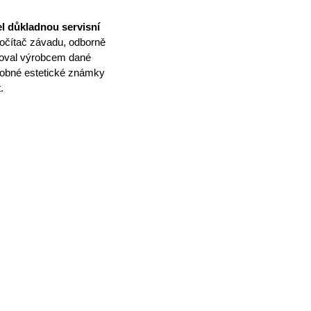
l důkladnou servisní
očítač závadu, odborně
lňoval výrobcem dané
obné estetické známky
.