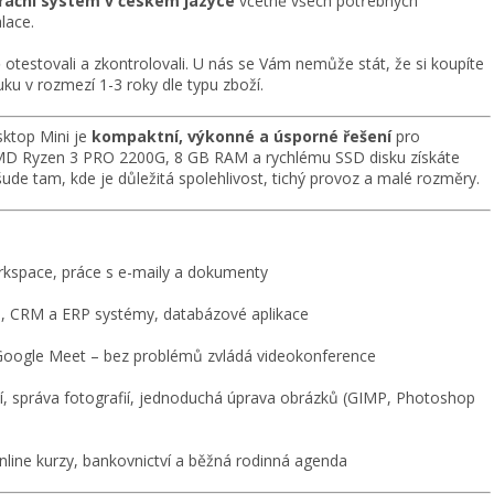
perační systém v českém jazyce
včetně všech potřebných
lace.
otestovali a zkontrolovali. U nás se Vám nemůže stát, že si koupíte
ku v rozmezí 1-3 roky dle typu zboží.
ktop Mini je
kompaktní, výkonné a úsporné řešení
pro
 AMD Ryzen 3 PRO 2200G, 8 GB RAM a rychlému SSD disku získáte
šude tam, kde je důležitá spolehlivost, tichý provoz a malé rozměry.
rkspace, práce s e-maily a dokumenty
, CRM a ERP systémy, databázové aplikace
oogle Meet – bez problémů zvládá videokonference
ní, správa fotografií, jednoduchá úprava obrázků (GIMP, Photoshop
 online kurzy, bankovnictví a běžná rodinná agenda