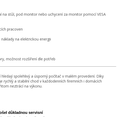
í na stůl, pod monitor nebo uchycení za monitor pomocí VESA
cích pracoven
 náklady na elektrickou energii
ory, možnost rozšíření dle potřeb
í hledají spolehlivý a úsporný počítač v malém provedení. Díky
 rychlý a stabilní chod v každodenních firemních i domácích
itom neztrácí na výkonu.
ošel důkladnou servisní