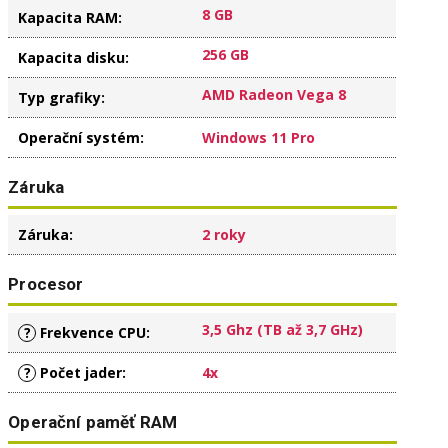
8 GB
Kapacita RAM
:
256 GB
Kapacita disku
:
AMD Radeon Vega 8
Typ grafiky
:
Operační systém
:
Windows 11 Pro
Záruka
Záruka
:
2 roky
Procesor
3,5 Ghz (TB až 3,7 GHz)
?
Frekvence CPU
:
?
Počet jader
:
4x
Operační paměť RAM