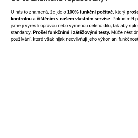
U nás to znamená, že jde o
100% funkční počítač
, který
proše
kontrolou
a
čištěním
v
našem vlastním servise
. Pokud měl p
jsme ji vyřešili opravou nebo výměnou celého dílu, tak aby sp
standardy.
Prošel funkčními i zátěžovými testy.
Může nést dr
používání, které však nijak neovlivňují jeho výkon ani funkčnost