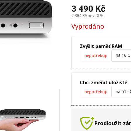
3 490 Kč
2 884 Kč
bez DPH
Měrná
Vyprodáno
cena:
Zvýšit paměť RAM
na 16 
nepotřebuji
Chci změnit úložiště
na 512
nepotřebuji
Prodloužit zá