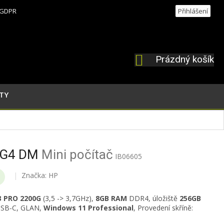
GDPR
Přihlášení
Prázdný košík
NÁKUPNÍ
KOŠÍK
TY
5 G4 DM
Mini počítač
IB06605
Značka:
HP
3 PRO 2200G
(3,5 -> 3,7GHz)
,
8
GB RAM
DDR4, úložiště
256GB
USB-C, GLAN,
Windows 11 Professional
, Provedení skříně: