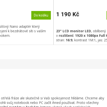
1 190 Kč
Do košíku
síťový Nano adaptér který
jení k bezdrátové síti s vaším
23" LCD monitor LED
, oblíbený
ookem.
v
rozlišení: 1920 x 1080px Full 
stran:
16:9
, kontrast 1M:1, jas: 
doba odezvy: 5ms,
DVI
, Display
výškově nastavitelný
n otřelá fráze ale skutečně si Vaši spokojenost hlídáme. Chceme aby
mohli svůj notebook nebo PC začít ihned používat. Proto všechny