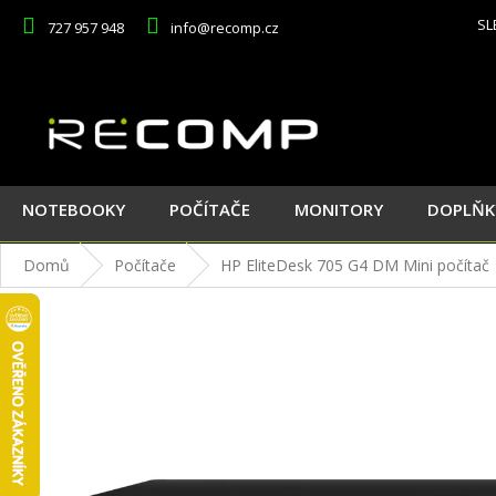
Přejít
SL
727 957 948
info@recomp.cz
na
obsah
NOTEBOOKY
POČÍTAČE
MONITORY
DOPLŇK
Domů
Počítače
HP EliteDesk 705 G4 DM
Mini počítač