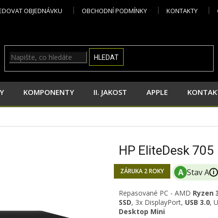
EDOVAT OBJEDNÁVKU
OBCHODNÍ PODMÍNKY
KONTAKTY
HLEDAT
Y
KOMPONENTY
II. JAKOST
APPLE
KONTAK
HP EliteDesk 70
ZÁRUKA 2 ROKY
i
Repasované PC -
AMD
Ryzen 
SSD
, 3x DisplayPort,
USB 3.0
, 
Desktop Mini