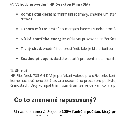
📦
Výhody provedení HP Desktop Mini (DM)
Kompaktní design:
minimální rozměry, snadné umístěn
držáku
Úspora místa:
ideální do menších kanceláří nebo domá
Nízká spotřeba energie:
efektivní provoz se sníženými
Tichý chod:
vhodné i do prostředí, kde je klid prioritou
Snadné připojení:
dostatek portů pro periferie a monit
🚀
Shrnutí
HP EliteDesk 705 G4 DM je perfektní volbou pro uživatele, kteř
kombinaci svižného SSD disku a úsporného procesoru poskytuje
činnostech. Díky kompaktním rozměrům se vejde kamkoliv a př
Co to znamená repasovaný?
U nás to znamená, že jde o
100% funkční počítač
,
který
pr