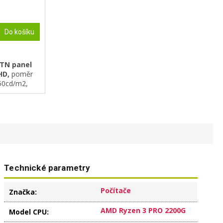
Do košíku
TN
panel
HD,
poměr
250cd/m2,
Port, VGA,
Technické parametry
Počítače
Značka
:
AMD Ryzen 3 PRO 2200G
Model CPU
: