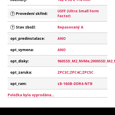
USFF (Ultra Small Form
?
Provedení skříně
:
Factor)
?
Stav zboží
:
Repasovaný A
opt_predinstalace
:
ANO
opt_vymena
:
ANO
opt_disky
:
960SSD_M2_NVMe;2000SSD_M2
opt_zaruka
:
ZPC3C;ZPC4C;ZPC5C
opt_ram
:
z8-16GB-DDR4-NTB
Položka byla vyprodána…
Z