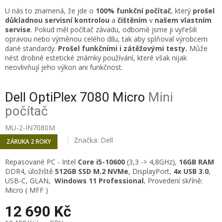
U nás to znamená, že jde o
100% funkční počítač
, který
prošel
důkladnou servisní kontrolou
a
čištěním
v
našem vlastním
servise
. Pokud měl počítač závadu, odborně jsme ji vyřešili
opravou nebo výměnou celého dílu, tak aby splňoval výrobcem
dané standardy.
Prošel funkčními i zátěžovými testy.
Může
nést drobné estetické známky používání, které však nijak
neovlivňují jeho výkon ani funkčnost.
Dell OptiPlex 7080 Micro
Mini
počítač
MU-2-IN7080M
Značka:
Dell
ZÁRUKA 2 ROKY
Repasované PC -
Intel
Core i5-10600
(3,3 -> 4,8GHz),
16
GB RAM
DDR4, úložiště
512GB SSD M.2 NVMe
,
DisplayPort,
4x USB 3.0
,
USB-C, GLAN,
Windows 11 Professional
, Provedení skříně:
Micro ( MFF )
12 690 Kč