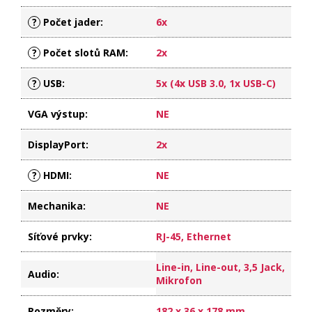
?
Počet jader
:
6x
?
Počet slotů RAM
:
2x
?
USB
:
5x (4x USB 3.0, 1x USB-C)
VGA výstup
:
NE
DisplayPort
:
2x
?
HDMI
:
NE
Mechanika
:
NE
Síťové prvky
:
RJ-45, Ethernet
Line-in, Line-out, 3,5 Jack,
Audio
:
Mikrofon
Rozměry
:
182 x 36 x 178 mm