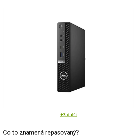
+3 další
Co to znamená repasovaný?