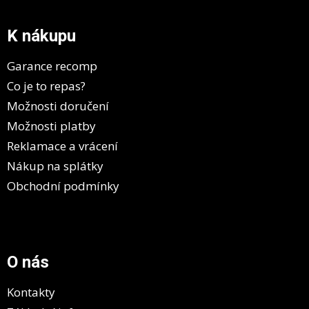
á
p
a
K nákupu
t
í
Garance recomp
Co je to repas?
Možnosti doručení
Možnosti platby
Reklamace a vrácení
Nákup na splátky
Obchodní podmínky
O nás
Kontakty