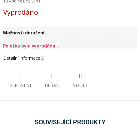
10 488 Kč bez DPH
Měrná
Vyprodáno
cena:
Možnosti doručení
Položka byla vyprodána…
Detailní informace
ZEPTAT SE
HLÍDAT
SDÍLET
SOUVISEJÍCÍ PRODUKTY