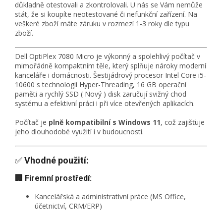
důkladně otestovali a zkontrolovali. U nás se Vám nemůže
stát, že si koupíte neotestované či nefunkční zařízení. Na
veškeré zboží máte záruku v rozmezí 1-3 roky dle typu
zboží.
Dell OptiPlex 7080 Micro je výkonný a spolehlivý počítač v
mimořádně kompaktním těle, který splňuje nároky moderní
kanceláře i domácnosti. Šestijádrový procesor Intel Core i5-
10600 s technologií Hyper-Threading, 16 GB operační
paměti a rychlý SSD ( Nový ) disk zaručují svižný chod
systému a efektivní práci i při více otevřených aplikacích.
Počítač je
plně kompatibilní s Windows 11
, což zajišťuje
jeho dlouhodobé využití i v budoucnosti.
✅
Vhodné použití:
🏢 Firemní prostředí:
Kancelářská a administrativní práce (MS Office,
účetnictví, CRM/ERP)