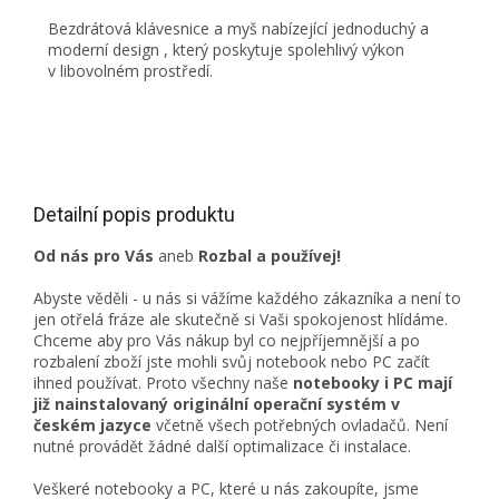
Bezdrátová klávesnice a myš nabízející jednoduchý a
moderní design , který poskytuje spolehlivý výkon
v libovolném prostředí.
Detailní popis produktu
Od nás pro Vás
aneb
Rozbal a používej!
Abyste věděli - u nás si vážíme každého zákazníka a není to
jen otřelá fráze ale skutečně si Vaši spokojenost hlídáme.
Chceme aby pro Vás nákup byl co nejpříjemnější a po
rozbalení zboží jste mohli svůj notebook nebo PC začít
ihned používat. Proto všechny naše
notebooky i PC mají
již nainstalovaný originální operační systém v
českém jazyce
včetně všech potřebných ovladačů. Není
nutné provádět žádné další optimalizace či instalace.
Veškeré notebooky a PC, které u nás zakoupíte, jsme