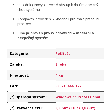
SSD disk ( Nový ) – rychlý přístup k datům a svižný
chod systému
Kompaktní provedení – vhodné i pro malé pracovní
prostory
Plně připraven pro Windows 11 – moderní a
bezpečný systém
Kategorie
:
Počítače
Záruka
:
2 roky
Hmotnost
:
4 kg
EAN
:
5397184449127
?
Operační systém
:
Windows 11 Professional
?
Frekvence CPU
:
3,3 Ghz (TB až 4,8 GHz)