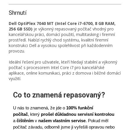
Shrnutí
Dell OptiPlex 7040 MT (Intel Core i7-6700, 8 GB RAM,
256 GB SSD)
je výkonný repasovaný počítač vhodný pro
kancelářskou práci, domácí použití, multitasking i firemní
prostředí. Nabízí rychlý chod systému, kvalitní firemní
konstrukci Dell a vysokou spolehlivost při každodenním
provozu.
Ideální řešení pro uživatele, kteří hledají stabilní a výkonný
počítač s procesorem Intel Core i7 pro kancelářské
aplikace, online komunikaci, práci z domova i běžné domácí
využití.
Co to znamená repasovaný?
U nás to znamená, že jde o
100% funkční
počítač
,
který
prošel důkladnou servisní kontrolou
a
čištěním
v
našem vlastním servise
. Pokud měl
počítač závadu, odborně jsme ji vyřešili opravou nebo