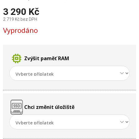
3 290 Kč
2 719 Kč
bez DPH
Měrná
Vyprodáno
cena:
memory
Zvýšit paměť RAM
Chci změnit úložiště