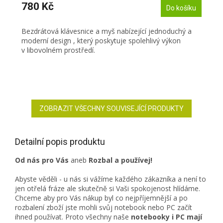
780 Kč
Do košíku
Bezdrátová klávesnice a myš nabízející jednoduchý a
moderní design , který poskytuje spolehlivý výkon
v libovolném prostředí.
ZOBRAZIT VŠECHNY SOUVISEJÍCÍ PRODUKTY
Detailní popis produktu
Od nás pro Vás
aneb
Rozbal a používej!
Abyste věděli - u nás si vážíme každého zákazníka a není to
jen otřelá fráze ale skutečně si Vaši spokojenost hlídáme.
Chceme aby pro Vás nákup byl co nejpříjemnější a po
rozbalení zboží jste mohli svůj notebook nebo PC začít
ihned používat. Proto všechny naše
notebooky i PC mají