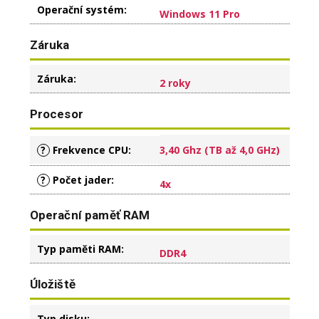
Operační systém
:
Windows 11 Pro
Záruka
Záruka
:
2 roky
Procesor
?
Frekvence CPU
:
3,40 Ghz (TB až 4,0 GHz)
?
Počet jader
:
4x
Operační paměť RAM
Typ paměti RAM
:
DDR4
Úložiště
Typ disku
: