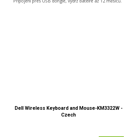
Připojení přes USB dongle, výdrž bateire až 12 měsíců.
Dell Wireless Keyboard and Mouse-KM3322W -
Czech