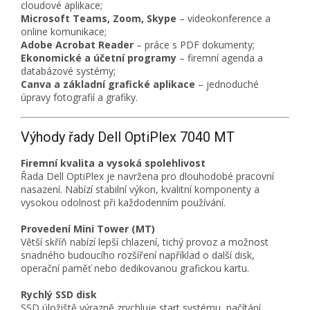
cloudové aplikace;
Microsoft Teams, Zoom, Skype
– videokonference a
online komunikace;
Adobe Acrobat Reader
– práce s PDF dokumenty;
Ekonomické a účetní programy
– firemní agenda a
databázové systémy;
Canva a základní grafické aplikace
– jednoduché
úpravy fotografií a grafiky.
Výhody řady Dell OptiPlex 7040 MT
Firemní kvalita a vysoká spolehlivost
Řada Dell OptiPlex je navržena pro dlouhodobé pracovní
nasazení. Nabízí stabilní výkon, kvalitní komponenty a
vysokou odolnost při každodenním používání.
Provedení Mini Tower (MT)
Větší skříň nabízí lepší chlazení, tichý provoz a možnost
snadného budoucího rozšíření například o další disk,
operační paměť nebo dedikovanou grafickou kartu.
Rychlý SSD disk
SSD úložiště výrazně zrychluje start systému, načítání