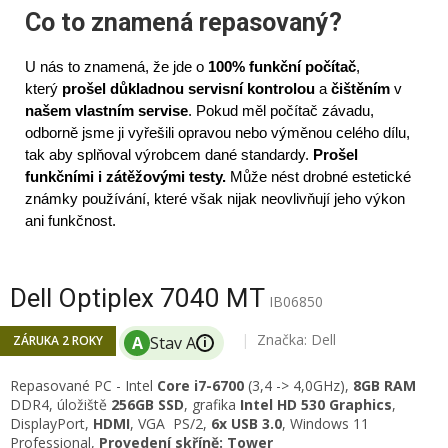
Co to znamená repasovaný?
U nás to znamená, že jde o
100% funkční počítač
,
který
prošel důkladnou servisní kontrolou
a
čištěním
v
našem vlastním servise
. Pokud měl počítač závadu,
odborně jsme ji vyřešili opravou nebo výměnou celého dílu,
tak aby splňoval výrobcem dané standardy.
Prošel
funkčními i zátěžovými testy.
Může nést drobné estetické
známky používání, které však nijak neovlivňují jeho výkon
ani funkčnost.
Dell Optiplex 7040 MT
IB06850
Značka:
Dell
ZÁRUKA 2 ROKY
i
Repasované PC -
Intel
Core i7-6700
(3,4 -> 4,0GHz),
8
GB RAM
DDR4, úložiště
256GB SSD
, grafika
Intel HD 530 Graphics
,
DisplayPort,
HDMI
, VGA PS/2,
6x USB 3.0
, Windows 11
Professional,
Provedení skříně: Tower