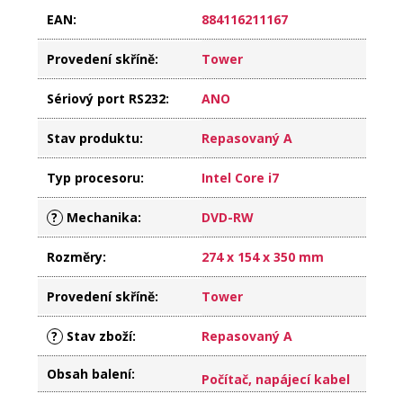
EAN
:
884116211167
Provedení skříně
:
Tower
Sériový port RS232
:
ANO
Stav produktu
:
Repasovaný A
Typ procesoru
:
Intel Core i7
?
Mechanika
:
DVD-RW
Rozměry
:
274 x 154 x 350 mm
Provedení skříně
:
Tower
?
Stav zboží
:
Repasovaný A
Obsah balení
:
Počítač, napájecí kabel