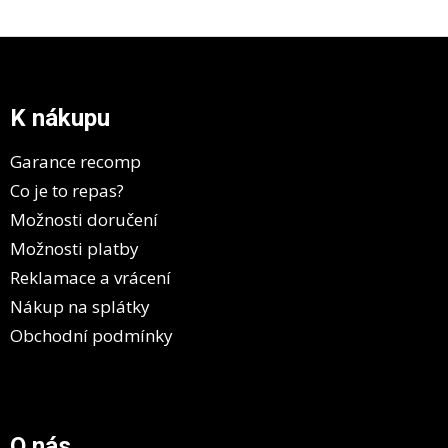
Z
á
p
a
K nákupu
t
í
Garance recomp
Co je to repas?
Možnosti doručení
Možnosti platby
Reklamace a vrácení
Nákup na splátky
Obchodní podmínky
O nás