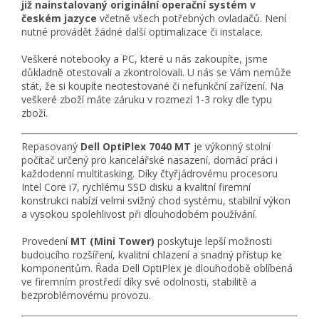
již nainstalovaný originální operační systém v
českém jazyce
včetně všech potřebných ovladačů. Není
nutné provádět žádné další optimalizace či instalace.
Veškeré notebooky a PC, které u nás zakoupíte, jsme
důkladně otestovali a zkontrolovali. U nás se Vám nemůže
stát, že si koupíte neotestované či nefunkční zařízení. Na
veškeré zboží máte záruku v rozmezí 1-3 roky dle typu
zboží.
Repasovaný
Dell OptiPlex 7040 MT
je výkonný stolní
počítač určený pro kancelářské nasazení, domácí práci i
každodenní multitasking. Díky čtyřjádrovému procesoru
Intel Core i7, rychlému SSD disku a kvalitní firemní
konstrukci nabízí velmi svižný chod systému, stabilní výkon
a vysokou spolehlivost při dlouhodobém používání.
Provedení
MT (Mini Tower)
poskytuje lepší možnosti
budoucího rozšíření, kvalitní chlazení a snadný přístup ke
komponentům. Řada Dell OptiPlex je dlouhodobě oblíbená
ve firemním prostředí díky své odolnosti, stabilitě a
bezproblémovému provozu.