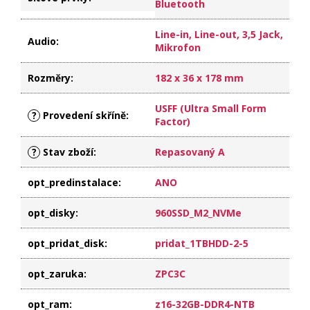
Bluetooth
Line-in, Line-out, 3,5 Jack,
Audio
:
Mikrofon
Rozměry
:
182 x 36 x 178 mm
USFF (Ultra Small Form
?
Provedení skříně
:
Factor)
?
Stav zboží
:
Repasovaný A
opt_predinstalace
:
ANO
opt_disky
:
960SSD_M2_NVMe
opt_pridat_disk
:
pridat_1TBHDD-2-5
opt_zaruka
:
ZPC3C
opt_ram
:
z16-32GB-DDR4-NTB