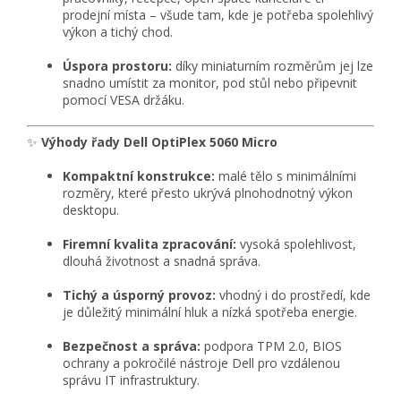
prodejní místa – všude tam, kde je potřeba spolehlivý
výkon a tichý chod.
Úspora prostoru:
díky miniaturním rozměrům jej lze
snadno umístit za monitor, pod stůl nebo připevnit
pomocí VESA držáku.
✨
Výhody řady Dell OptiPlex 5060 Micro
Kompaktní konstrukce:
malé tělo s minimálními
rozměry, které přesto ukrývá plnohodnotný výkon
desktopu.
Firemní kvalita zpracování:
vysoká spolehlivost,
dlouhá životnost a snadná správa.
Tichý a úsporný provoz:
vhodný i do prostředí, kde
je důležitý minimální hluk a nízká spotřeba energie.
Bezpečnost a správa:
podpora TPM 2.0, BIOS
ochrany a pokročilé nástroje Dell pro vzdálenou
správu IT infrastruktury.