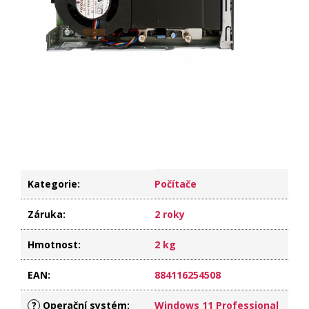
Kategorie
:
Počítače
Záruka
:
2 roky
Hmotnost
:
2 kg
EAN
:
884116254508
?
Operační systém
:
Windows 11 Professional