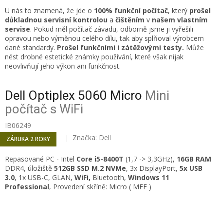
U nás to znamená, že jde o
100% funkční počítač
, který
prošel
důkladnou servisní kontrolou
a
čištěním
v
našem vlastním
servise
. Pokud měl počítač závadu, odborně jsme ji vyřešili
opravou nebo výměnou celého dílu, tak aby splňoval výrobcem
dané standardy.
Prošel funkčními i zátěžovými testy.
Může
nést drobné estetické známky používání, které však nijak
neovlivňují jeho výkon ani funkčnost.
Dell Optiplex 5060 Micro
Mini
počítač s WiFi
IB06249
Značka:
Dell
ZÁRUKA 2 ROKY
Repasované PC -
Intel
Core i5-8400T
(1,7 -> 3,3GHz),
16
GB RAM
DDR4, úložiště
512GB SSD M.2 NVMe
, 3x
DisplayPort,
5x USB
3.0
, 1x USB-C, GLAN,
WiFi,
Bluetooth,
Windows 11
Professional
, Provedení skříně: Micro ( MFF )