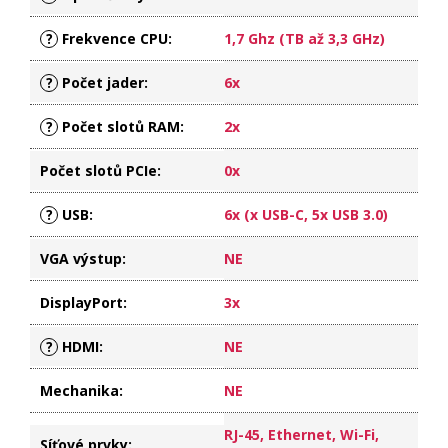
?
Frekvence CPU
:
1,7 Ghz (TB až 3,3 GHz)
?
Počet jader
:
6x
?
Počet slotů RAM
:
2x
Počet slotů PCIe
:
0x
?
USB
:
6x (x USB-C, 5x USB 3.0)
VGA výstup
:
NE
DisplayPort
:
3x
?
HDMI
:
NE
Mechanika
:
NE
RJ-45, Ethernet, Wi-Fi,
Síťové prvky
: