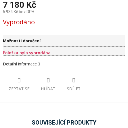
7 180 Kč
5 934 Kč bez DPH
Měrná
Vyprodáno
cena:
Možnosti doručení
Položka byla vyprodána…
Detailní informace
ZEPTAT SE
HLÍDAT
SDÍLET
SOUVISEJÍCÍ PRODUKTY