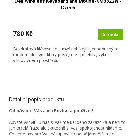
Dell Wireless Keyboard and Mouse-KM3322W -
Czech
780 Kč
Do košíku
Bezdrátová klávesnice a myš nabízející jednoduchý a
moderní design , který poskytuje spolehlivý výkon
v libovolném prostředí.
Detailní popis produktu
Od nás pro Vás
aneb
Rozbal a používej!
Abyste věděli - u nás si vážíme každého zákazníka a není to
jen otřelá fráze ale skutečně si Vaši spokojenost hlídáme.
Chceme aby pro Vás nákup byl co nejpříjemnější a po