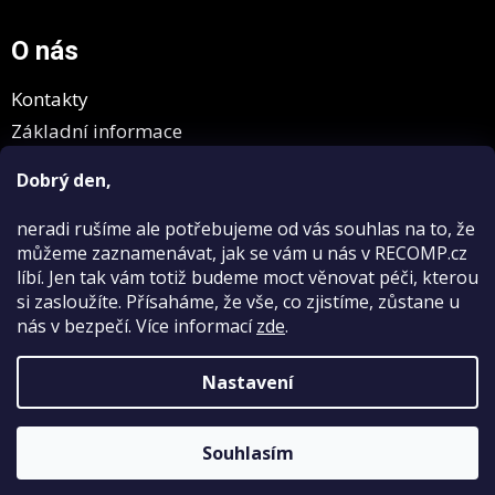
O nás
Kontakty
Základní informace
GDPR
Dobrý den,
neradi rušíme
ale potřebujeme od vás souhlas na to, že
můžeme zaznamenávat, jak se vám u nás v RECOMP.cz
líbí. Jen tak vám totiž budeme moct věnovat péči, kterou
si zasloužíte. Přísaháme, že vše, co zjistíme, zůstane u
nás v bezpečí.
Více informací
zde
.
Vytvořil Shoptet
Nastavení
Copyright 2026
RECOMP.cz
. Všechna práva vyhrazena.
Upravit
Souhlasím
nastavení cookies