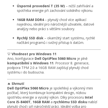
Úsporné provedení T (35 W)
– nižší zahřívání a
spotřeba energie při zachování solidního výkonu.
16GB RAM DDR4
– plynulý chod více aplikací
najednou, ideální pro náročnější uživatele, datové
analýzy nebo práci s většími soubory.
Rychlý SSD disk
– okamžitý start systému, rychlé
načítání programů i svižný přístup k datům.
💡
Vhodnost pro Windows 11
Ano, konfigurace
Dell OptiPlex 5060 Micro
je plně
kompatibilní s Windows 11
. Procesor 8. generace,
podpora TPM 2.0 a 16GB RAM zajišťují plynulý chod
systému i do budoucna.
🔥
Shrnutí
Dell OptiPlex 5060 Micro
je spolehlivý a výkonný mini
počítač, který kombinuje kompaktní design, nízkou
spotřebu energie a vysoký výkon. Díky procesoru
Intel
Core i5-8400T
,
16GB RAM
a
rychlému SSD disku
nabízí
plynulý chod i při náročnější práci. Ideální volba pro