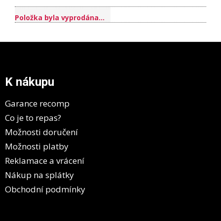
Položka byla vyprodána…
Z
á
p
a
K nákupu
t
í
Garance recomp
Co je to repas?
Možnosti doručení
Možnosti platby
Reklamace a vrácení
Nákup na splátky
Obchodní podmínky