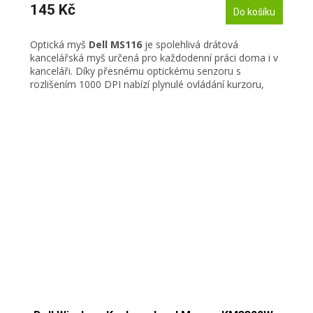
145 Kč
Do košíku
Optická myš
Dell
MS116
je spolehlivá drátová
kancelářská myš určená pro každodenní práci doma i v
kanceláři. Díky přesnému optickému senzoru s
rozlišením 1000 DPI nabízí plynulé ovládání kurzoru,
pohodlné používání a vysokou spolehlivost při
dlouhodobém provozu.