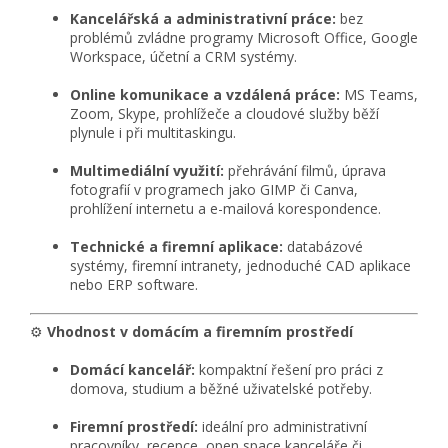
Kancelářská a administrativní práce:
bez
problémů zvládne programy Microsoft Office, Google
Workspace, účetní a CRM systémy.
Online komunikace a vzdálená práce:
MS Teams,
Zoom, Skype, prohlížeče a cloudové služby běží
plynule i při multitaskingu.
Multimediální využití:
přehrávání filmů, úprava
fotografií v programech jako GIMP či Canva,
prohlížení internetu a e-mailová korespondence.
Technické a firemní aplikace:
databázové
systémy, firemní intranety, jednoduché CAD aplikace
nebo ERP software.
⚙️
Vhodnost v domácím a firemním prostředí
Domácí kancelář:
kompaktní řešení pro práci z
domova, studium a běžné uživatelské potřeby.
Firemní prostředí:
ideální pro administrativní
pracovníky, recepce, open space kanceláře či