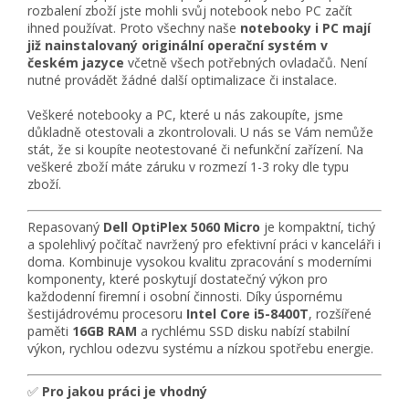
rozbalení zboží jste mohli svůj notebook nebo PC začít
ihned používat. Proto všechny naše
notebooky i PC mají
již nainstalovaný originální operační systém v
českém jazyce
včetně všech potřebných ovladačů. Není
nutné provádět žádné další optimalizace či instalace.
Veškeré notebooky a PC, které u nás zakoupíte, jsme
důkladně otestovali a zkontrolovali. U nás se Vám nemůže
stát, že si koupíte neotestované či nefunkční zařízení. Na
veškeré zboží máte záruku v rozmezí 1-3 roky dle typu
zboží.
Repasovaný
Dell OptiPlex 5060 Micro
je kompaktní, tichý
a spolehlivý počítač navržený pro efektivní práci v kanceláři i
doma. Kombinuje vysokou kvalitu zpracování s moderními
komponenty, které poskytují dostatečný výkon pro
každodenní firemní i osobní činnosti. Díky úspornému
šestijádrovému procesoru
Intel Core i5-8400T
, rozšířené
paměti
16GB RAM
a rychlému SSD disku nabízí stabilní
výkon, rychlou odezvu systému a nízkou spotřebu energie.
✅
Pro jakou práci je vhodný