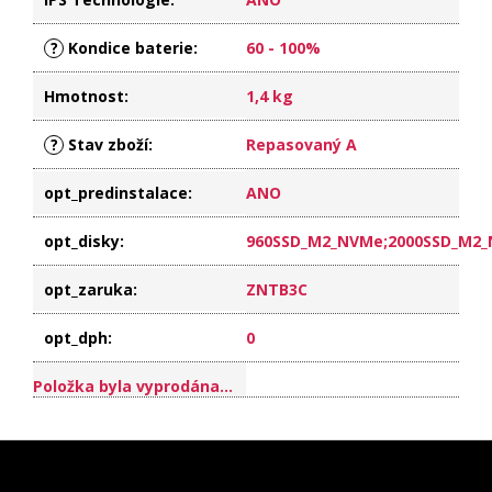
?
Kondice baterie
:
60 - 100%
Hmotnost
:
1,4 kg
?
Stav zboží
:
Repasovaný A
opt_predinstalace
:
ANO
opt_disky
:
960SSD_M2_NVMe;2000SSD_M2
opt_zaruka
:
ZNTB3C
opt_dph
:
0
Položka byla vyprodána…
Z
á