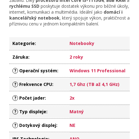
zábavu. Díky
procesoru Intel Core i3-1115G4
,
8GB RAM
a
rychlému SSD
poskytuje dostatek výkonu pro běžné úkoly,
internet, komunikaci a multimédia. Ideální jako
domácí i
kancelářský notebook
, který spojuje výkon, praktičnost a
příznivou cenu v jednom kompaktním balení.
Kategorie
:
Notebooky
Záruka
:
2 roky
?
Operační systém
:
Windows 11 Professional
?
Frekvence CPU
:
1,7 Ghz (TB až 4,1 GHz)
?
Počet jader
:
2x
?
Typ displeje
:
Matný
?
Dotykový displej
:
NE
IPS Technologie
:
ANO