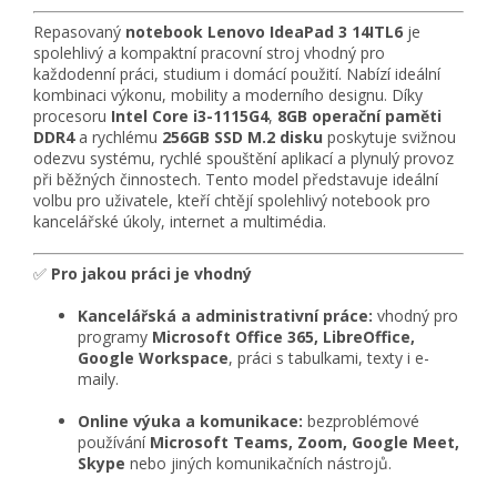
Repasovaný
notebook Lenovo IdeaPad 3 14ITL6
je
spolehlivý a kompaktní pracovní stroj vhodný pro
každodenní práci, studium i domácí použití. Nabízí ideální
kombinaci výkonu, mobility a moderního designu. Díky
procesoru
Intel Core i3-1115G4
,
8GB operační paměti
DDR4
a rychlému
256GB SSD M.2 disku
poskytuje svižnou
odezvu systému, rychlé spouštění aplikací a plynulý provoz
při běžných činnostech. Tento model představuje ideální
volbu pro uživatele, kteří chtějí spolehlivý notebook pro
kancelářské úkoly, internet a multimédia.
✅
Pro jakou práci je vhodný
Kancelářská a administrativní práce:
vhodný pro
programy
Microsoft Office 365, LibreOffice,
Google Workspace
, práci s tabulkami, texty i e-
maily.
Online výuka a komunikace:
bezproblémové
používání
Microsoft Teams, Zoom, Google Meet,
Skype
nebo jiných komunikačních nástrojů.