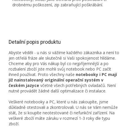
drobnému poškození, zip zabraňující poškrábání.
Detailní popis produktu
Abyste věděli - u nás si vážíme každého zákazníka a není to
jen otřelá fráze ale skutečně si Vaši spokojenost hlídáme.
Chceme aby pro Vás nákup byl co nejpříjemnější a po
rozbalení zboží jste mohli svůj notebook nebo PC začít
ihned používat. Proto všechny naše
notebooky i PC mají
již nainstalovaný originální operační systém v
českém jazyce
včetně všech potřebných ovladačů. Není
nutné provádět žádné další optimalizace či instalace.
Veškeré notebooky a PC, které u nás zakoupíte, jsme
důkladně otestovali a zkontrolovali. U nás se Vám nemůže
stát, že si koupíte neotestované či nefunkční zařízení. Na
veškeré zboží máte záruku v rozmezí 1-3 roky dle typu
zboží.