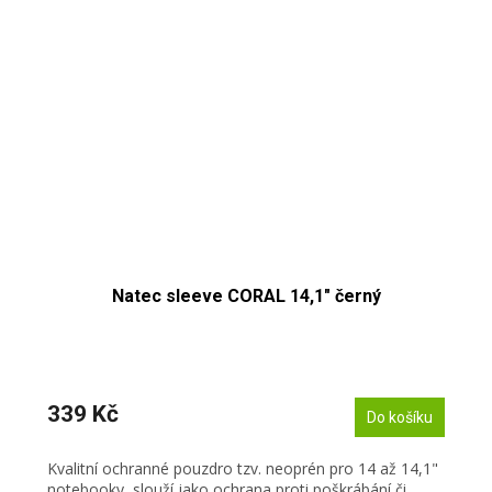
Natec sleeve CORAL 14,1" černý
339 Kč
Do košíku
Kvalitní ochranné pouzdro tzv. neoprén pro 14 až 14,1"
notebooky, slouží jako ochrana proti poškrábání či