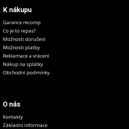
p
a
K nákupu
t
í
Garance recomp
Co je to repas?
Možnosti doručení
Možnosti platby
Reklamace a vrácení
Nákup na splátky
Obchodní podmínky
O nás
Kontakty
Základní informace