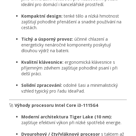
ideální pro domácí i kancelářské prostředí.
Kompaktní design:
tenké tělo a nízká hmotnost
zajišťují pohodlné přenášení a snadné používání na
cestách.
Tichý a úsporný provoz:
účinné chlazení a
energeticky nenáročné komponenty poskytují
dlouhou výdrž na baterii.
Kvalitní klávesnice:
ergonomická klávesnice s
příjemným zdvihem zajišťuje pohodlné psaní i při
delší práci.
Solidní zpracování:
odolné šasi a minimalistický
vzhled typický pro řadu IdeaPad.
🚀
Výhody procesoru Intel Core i3-1115G4
Moderní architektura Tiger Lake (10 nm):
zajišťuje efektivní výkon při nízké spotřebě energie.
Dvourohový / čtyřvláknový procesor
s taktem až