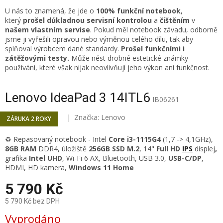
U nás to znamená, že jde o
100% funkční notebook
,
který
prošel důkladnou servisní kontrolou
a
čištěním
v
našem vlastním servise
. Pokud měl notebook závadu, odborně
jsme ji vyřešili opravou nebo výměnou celého dílu, tak aby
splňoval výrobcem dané standardy.
Prošel funkčními i
zátěžovými testy.
Může nést drobné estetické známky
používání, které však nijak neovlivňují jeho výkon ani funkčnost.
Lenovo IdeaPad 3 14ITL6
IB06261
Značka:
Lenovo
ZÁRUKA 2 ROKY
♻️ Repasovaný notebook - Intel
Core i3-1115G4
(1,7 -> 4,1GHz),
8GB RAM
DDR4, úložiště
256GB SSD M.2
, 14"
Full HD
IPS
displej
,
grafika
Intel UHD
, Wi-Fi 6 AX, Bluetooth, USB 3.0,
USB-C/DP
,
HDMI, HD kamera,
Windows 11 Home
5 790 Kč
5 790 Kč bez DPH
Měrná
Vyprodáno