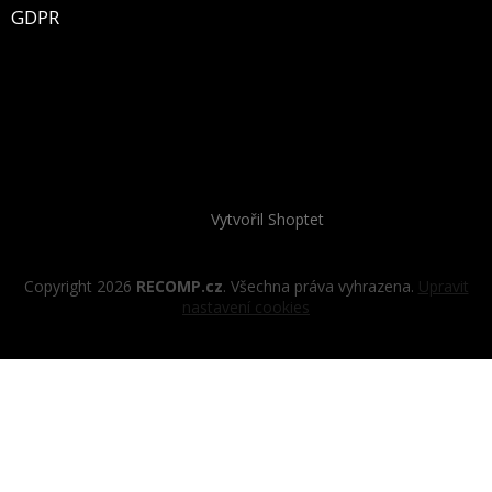
GDPR
Vytvořil Shoptet
Copyright 2026
RECOMP.cz
. Všechna práva vyhrazena.
Upravit
nastavení cookies