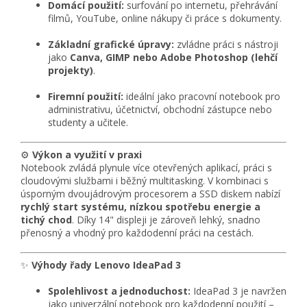
Domácí použití:
surfování po internetu, přehrávání
filmů, YouTube, online nákupy či práce s dokumenty.
Základní grafické úpravy:
zvládne práci s nástroji
jako
Canva, GIMP nebo Adobe Photoshop (lehčí
projekty)
.
Firemní použití:
ideální jako pracovní notebook pro
administrativu, účetnictví, obchodní zástupce nebo
studenty a učitele.
⚙️
Výkon a využití v praxi
Notebook zvládá plynule více otevřených aplikací, práci s
cloudovými službami i běžný multitasking. V kombinaci s
úsporným dvoujádrovým procesorem a SSD diskem nabízí
rychlý start systému, nízkou spotřebu energie a
tichý chod
. Díky 14" displeji je zároveň lehký, snadno
přenosný a vhodný pro každodenní práci na cestách.
✨
Výhody řady Lenovo IdeaPad 3
Spolehlivost a jednoduchost:
IdeaPad 3 je navržen
jako univerzální notebook pro každodenní použití –