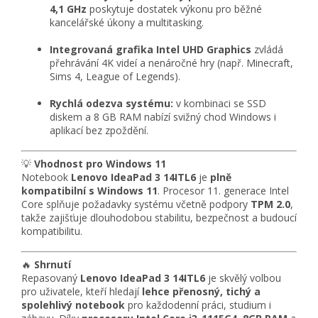
4,1 GHz
poskytuje dostatek výkonu pro běžné
kancelářské úkony a multitasking.
Integrovaná grafika Intel UHD Graphics
zvládá
přehrávání 4K videí a nenáročné hry (např. Minecraft,
Sims 4, League of Legends).
Rychlá odezva systému:
v kombinaci se SSD
diskem a 8 GB RAM nabízí svižný chod Windows i
aplikací bez zpoždění.
💡
Vhodnost pro Windows 11
Notebook
Lenovo IdeaPad 3 14ITL6
je
plně
kompatibilní s Windows 11
. Procesor 11. generace Intel
Core splňuje požadavky systému včetně podpory
TPM 2.0
,
takže zajišťuje dlouhodobou stabilitu, bezpečnost a budoucí
kompatibilitu.
🔥
Shrnutí
Repasovaný
Lenovo IdeaPad 3 14ITL6
je skvělý volbou
pro uživatele, kteří hledají
lehce přenosný, tichý a
spolehlivý notebook
pro každodenní práci, studium i