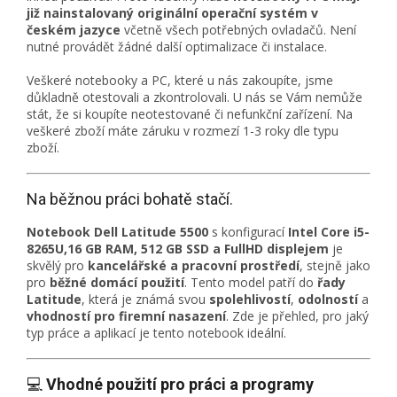
již nainstalovaný originální operační systém v
českém jazyce
včetně všech potřebných ovladačů. Není
nutné provádět žádné další optimalizace či instalace.
Veškeré notebooky a PC, které u nás zakoupíte, jsme
důkladně otestovali a zkontrolovali. U nás se Vám nemůže
stát, že si koupíte neotestované či nefunkční zařízení. Na
veškeré zboží máte záruku v rozmezí 1-3 roky dle typu
zboží.
Na běžnou práci bohatě stačí.
Notebook Dell Latitude 5500
s konfigurací
Intel Core i5-
8265U,16 GB RAM, 512 GB SSD a FullHD displejem
je
skvělý pro
kancelářské a pracovní prostředí
, stejně jako
pro
běžné domácí použití
. Tento model patří do
řady
Latitude
, která je známá svou
spolehlivostí
,
odolností
a
vhodností pro firemní nasazení
. Zde je přehled, pro jaký
typ práce a aplikací je tento notebook ideální.
💻
Vhodné použití pro práci a programy