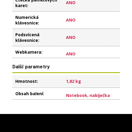
ANO
karet
:
Numerická
ANO
klávesnice
:
Podsvícená
ANO
klávesnice
:
Webkamera
:
ANO
Další parametry
Hmotnost
:
1,82 kg
Obsah balení
:
Notebook, nabíječka
Z
á
p