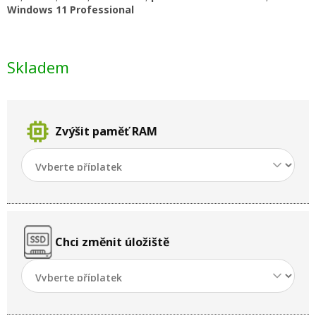
Windows 11 Professional
Skladem
memory
Zvýšit paměť RAM
Chci změnit úložiště