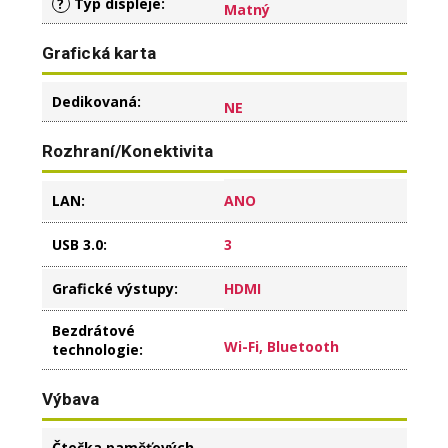
?
Typ displeje
:
Matný
Grafická karta
Dedikovaná
:
NE
Rozhraní/Konektivita
LAN
:
ANO
USB 3.0
:
3
Grafické výstupy
:
HDMI
Bezdrátové
Wi-Fi, Bluetooth
technologie
:
Výbava
Čtečka paměťových