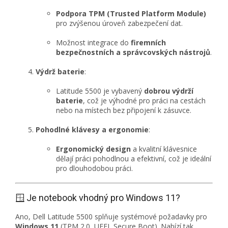
Podpora TPM (Trusted Platform Module)
pro zvýšenou úroveň zabezpečení dat.
Možnost integrace do
firemních
bezpečnostních a správcovských nástrojů
.
Výdrž baterie
:
Latitude 5500 je vybavený
dobrou výdrží
baterie
, což je výhodné pro práci na cestách
nebo na místech bez připojení k zásuvce.
Pohodlné klávesy a ergonomie
:
Ergonomický design
a kvalitní klávesnice
dělají práci pohodlnou a efektivní, což je ideální
pro dlouhodobou práci.
🪟 Je notebook vhodný pro Windows 11?
Ano,
Dell Latitude 5500 splňuje systémové požadavky pro
Windows 11
(TPM 2.0, UEFI, Secure Boot). Nabízí tak