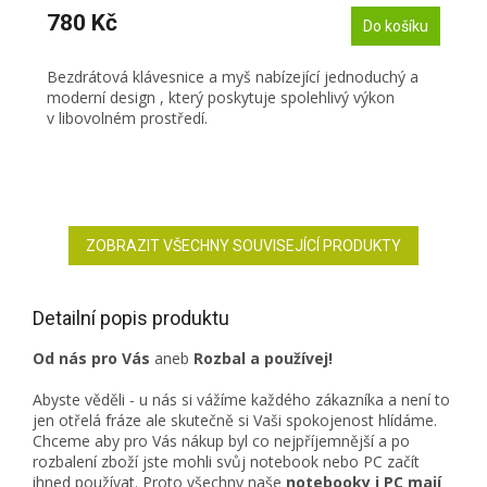
780 Kč
Do košíku
Bezdrátová klávesnice a myš nabízející jednoduchý a
moderní design , který poskytuje spolehlivý výkon
v libovolném prostředí.
ZOBRAZIT VŠECHNY SOUVISEJÍCÍ PRODUKTY
Detailní popis produktu
Od nás pro Vás
aneb
Rozbal a používej!
Abyste věděli - u nás si vážíme každého zákazníka a není to
jen otřelá fráze ale skutečně si Vaši spokojenost hlídáme.
Chceme aby pro Vás nákup byl co nejpříjemnější a po
rozbalení zboží jste mohli svůj notebook nebo PC začít
ihned používat. Proto všechny naše
notebooky i PC mají