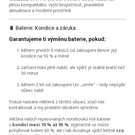
plnou kompatibilitu, vyšší bezpečnost, pravidelné
aktualizace a moderní prostředí.
🔋 Baterie: Kondice a záruka
Garantujeme ti výměnu baterie, pokud:
během prvních 6 měsíců od zakoupení klesne její
kondice na 50 % a méně
zařízení hlásí plné nabití, ale výdrž je reálně kratší než
30 minut
během 2 let od zakoupení tzv. „umře“ – tedy nepůjde
vůbec nabít
Pokud nastane některá z těchto situací, stačí nás
kontaktovat a my problém obratem vyřešíme.
Většina našich repasovaných notebooků má baterie
s
kondicí mezi 70 % až 95 %
. Výjimečně se může
pohybovat kolem 60 %, ale i tak dosahuje výdrž běžně
cca