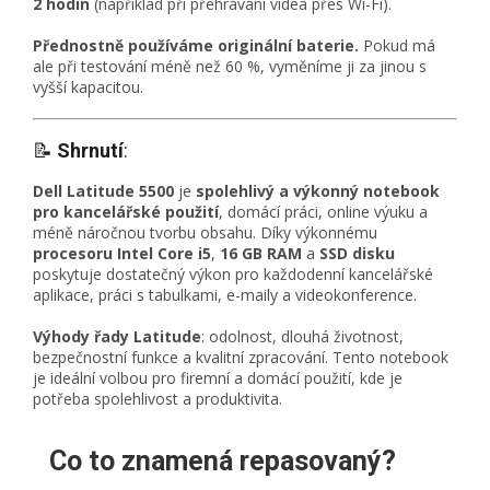
2 hodin
(například při přehrávání videa přes Wi-Fi).
Přednostně používáme originální baterie.
Pokud má
ale při testování méně než 60 %, vyměníme ji za jinou s
vyšší kapacitou.
📝
Shrnutí
:
Dell Latitude 5500
je
spolehlivý a výkonný notebook
pro kancelářské použití
, domácí práci, online výuku a
méně náročnou tvorbu obsahu. Díky výkonnému
procesoru Intel Core i5
,
16 GB RAM
a
SSD disku
poskytuje dostatečný výkon pro každodenní kancelářské
aplikace, práci s tabulkami, e-maily a videokonference.
Výhody řady Latitude
: odolnost, dlouhá životnost,
bezpečnostní funkce a kvalitní zpracování. Tento notebook
je ideální volbou pro firemní a domácí použití, kde je
potřeba spolehlivost a produktivita.
Co to znamená repasovaný?