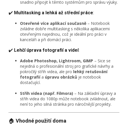
snadno připojit k těmto systémům pro správu výuky.
✔️
Multitasking a lehká až střední práce
:
Otevřené více aplikací současně
– Notebook
zvládne dobře multitasking s několika aplikacemi
otevřenými najednou, což je ideální pro práci v
kanceláři a při domácí práci.
✔️
Lehčí úprava fotografií a videí
:
Adobe Photoshop, Lightroom, GIMP
– Sice se
nejedná o profesionální stroj pro grafické návrhy a
pokročilý střih videa, ale pro
lehký
retušování
fotografií
a
úpravu obrázků
je notebook
dostačující.
Střih videa (např. Filmora)
– Na základní úpravy a
střih videa do 1080p může notebook zvládnout, ale
není to jeho silná stránka pro náročnější projekty.
🏠
Vhodné použití doma