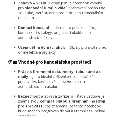
Zábava
– S FullHD displejem je notebook vhodný
pro
sledování filmů a videí
, přehrávání obsahu na
YouTube, Netflixu nebo pro práci s multimediálním
obsahem.
Domácí kancelář
– Ideální pro práci na dálku,
komunikaci s kolegy, organizaci úkolů nebo
administrativní úkoly.
Učení dětí a domácí úkoly
– Skvělý pro školní práci,
online lekce a projekty.
🧑‍💼
Vhodné pro kancelářské prostředí
Práce s firemními dokumenty, tabulkami a e-
maily
– Je to ideální zařízení pro kancelářské
pracovníky, kteří se věnují každodenním
administrativním úkolům.
Bezpečnost a správa zařízení
– Řada Latitude je
známá svou
kompatibilitou s firemními nástroji
pro správu IT
, což znamená, že tento notebook
bude snadno integrován do větší firemní sítě, pokud
je potřeba.