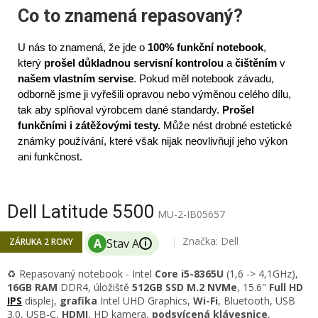
Co to znamená repasovaný?
U nás to znamená, že jde o
100% funkční notebook
,
který
prošel důkladnou servisní kontrolou
a
čištěním
v
našem vlastním servise
. Pokud měl notebook závadu,
odborně jsme ji vyřešili opravou nebo výměnou celého dílu,
tak aby splňoval výrobcem dané standardy.
Prošel
funkčními i zátěžovými testy.
Může nést drobné estetické
známky používání, které však nijak neovlivňují jeho výkon
ani funkčnost.
Dell Latitude 5500
MU-2-IB05657
Značka:
Dell
ZÁRUKA 2 ROKY
i
♻️ Repasovaný notebook - Intel
Core i5-8365U
(1,6 -> 4,1GHz)
,
16GB RAM
DDR4
, úložiště
512GB SSD M.2 NVMe
, 15.6"
Full HD
IPS
displej
,
grafika
Intel UHD Graphics,
Wi-Fi
, Bluetooth, USB
3.0, USB-C,
HDMI
, HD kamera,
podsvícená klávesnice
,