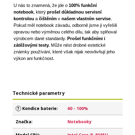
U nás to znamená, že jde o
100% funkční
notebook
,
který
prošel důkladnou servisní
kontrolou
a
čištěním
v
našem vlastním servise
.
Pokud měl notebook závadu, odborně jsme ji vyřešili
opravou nebo výměnou celého dílu, tak aby splňoval
výrobcem dané standardy.
Prošel funkčními i
zátěžovými testy.
Může nést drobné estetické
známky používání, které však nijak neovlivňují jeho
výkon ani funkčnost.
Technické parametry
?
Kondice baterie
:
60 - 100%
Značka
:
Notebooky
Model CPU
:
Intel Core i5-8365U