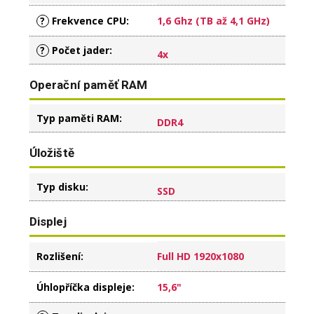
?
Frekvence CPU
:
1,6 Ghz (TB až 4,1 GHz)
?
Počet jader
:
4x
Operační paměť RAM
Typ paměti RAM
:
DDR4
Úložiště
Typ disku
:
SSD
Displej
Rozlišení
:
Full HD 1920x1080
Úhlopříčka displeje
:
15,6"