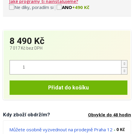
Jaké programy ti nainstalujeme?
|
Ne díky, poradím si
ANO
+490 Kč
8 490 Kč
7 017 Kč
bez DPH
Měrná
cena:
Přidat do košíku
Kdy zboží obdržím?
Obvykle do 48 hodin
Můžete osobně vyzvednout na prodejně Praha 12
-
0 Kč