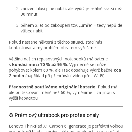
zařízení hlásí plné nabití, ale výdrž je reálně kratší než
30 minut
během 2 let od zakoupení tzv. „umře“ – tedy nepůjde
vůbec nabít
Pokud nastane některá z těchto situací, stačí nás
kontaktovat a my problém obratem vyřešíme.
Většina našich repasovaných notebooků má baterie
s
kondicí mezi 70 % až 95 %
. Výjimečně se může
pohybovat kolem 60 %, ale i tak dosahuje výdrž běžně
cca
2 hodin
(například při přehrávání videa přes Wi-Fi).
Přednostně používáme originální baterie.
Pokud má
ale při testování méně než 60 %, vyměníme ji za jinou s
vyšší kapacitou.
♻️ Prémiový ultrabook pro profesionály
Lenovo ThinkPad X1 Carbon 6. generace je perfektní volbou
pro ty, kteří hledají spojení výkonu, odolnosti a maximální