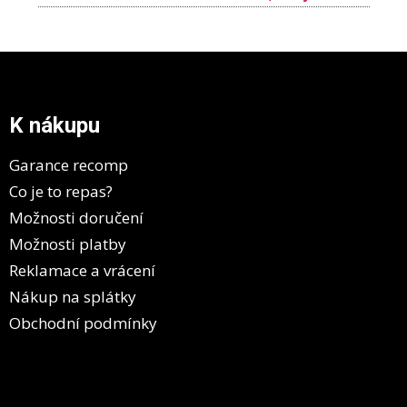
Z
á
p
a
K nákupu
t
í
Garance recomp
Co je to repas?
Možnosti doručení
Možnosti platby
Reklamace a vrácení
Nákup na splátky
Obchodní podmínky