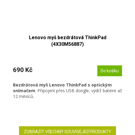
Lenovo myš bezdrátová ThinkPad
(4X30M56887)
690 Kč
Do košíku
Bezdrátová myš Lenovo ThinkPad s optickým
snímačem
. Připojení přes USB dongle, výdrž bateire až
12 měsíců.
ZOBRAZIT VŠECHNY SOUVISEJÍCÍ PRODUKTY