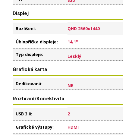
SSD
Displej
Rozlišení
:
QHD 2560x1440
Úhlopříčka displeje
:
14,1"
Typ displeje
:
Lesklý
Grafická karta
Dedikovaná
:
NE
Rozhraní/Konektivita
USB 3.0
:
2
Grafické výstupy
:
HDMI