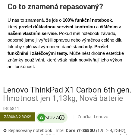
Co to znamená repasovaný?
U nás to znamená, že jde o
100% funkční notebook
,
který
prošel důkladnou servisní kontrolou
a
čištěním
v
našem vlastním servise
. Pokud měl notebook závadu,
odborně jsme ji vyřešili opravou nebo výměnou celého dílu,
tak aby splňoval výrobcem dané standardy.
Prošel
funkčními i zátěžovými testy.
Může nést drobné estetické
známky používání, které však nijak neovlivňují jeho výkon
ani funkčnost.
Lenovo ThinkPad X1 Carbon 6th gen.
Hmotnost jen 1,13kg, Nová baterie
IB06811
Značka:
Lenovo
ZÁRUKA 2 ROKY
i
♻️ Repasovaný notebook - Intel
Core i7-8650U
(1,9 -> 4,2GHz)
,