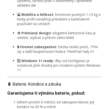
systému, rychlou práci s dokumenty i spolehlivé
ukládání dat
💻 Mobilita a lehkost:
hmotnost pouhých 1,13 kg a
tenký profil usnadňují přenášení a každodenní
používání na cestách
🎨 Prémiový design:
elegantní karbonové šasi je
odolné, stylové a přitom velmi lehké
🔒 Firemní zabezpečení:
čtečka otisků prstů, TPM
čip a další bezpečnostní funkce ThinkPad řady X1
🪟 Windows 11 ready:
díky své konfiguraci je
notebook plně vhodný pro moderní systém Windows
11
🔋 Baterie: Kondice a záruka
Garantujeme ti výměnu baterie, pokud:
během prvních 6 měsíců od zakoupení klesne její
kondice na 50 % a méně