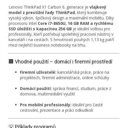
Lenovo ThinkPad X1 Carbon 6. generace je
vlajkový
model z prestižní řady ThinkPad
, který kombinuje
vysoký výkon, špičkový design a maximální mobilitu. Díky
procesoru Intel
Core i7-8650U, 16 GB RAM a rychlému
SSD úložišti s kapacitou 256 GB
je ideální volbou pro
profesionály, kteří potřebují spolehlivý pracovní nástroj v
kanceláři i na cestách. S hmotností pouhých 1,13 kg patří
mezi nejlehčí business notebooky na trhu.
🏢 Vhodné použití – domácí i firemní prostředí
Firemní uživatelé:
kancelářská práce, práce na
projektech, firemní administrace, online schůzky
Domácí použití:
správa financí, studium, práce z
domova, multimediální využití
Pro mobilní profesionály:
ideální pro časté
cestování, prezentace a práci odkudkoli
💡 Příklady programů