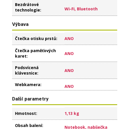
Bezdrátové
Wi-Fi, Bluetooth
technologie
:
Výbava
Čtečka otisku prstů
:
ANO
Čtečka paměťových
ANO
karet
:
Podsvícená
ANO
klávesnice
:
Webkamera
:
ANO
Další parametry
Hmotnost
:
1,13 kg
Obsah balení
:
Notebook, nabíječka