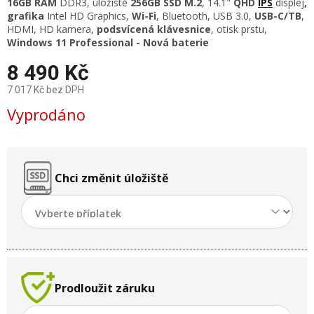
16GB RAM
DDR3
, úložiště
256GB SSD M.2
, 14.1"
QHD
IPS
displej
,
grafika
Intel HD Graphics,
Wi-Fi
, Bluetooth, USB 3.0,
USB-C/TB
,
HDMI, HD kamera,
podsvícená klávesnice
, otisk prstu,
Windows 11 Professional - Nová baterie
8 490 Kč
7 017 Kč
bez DPH
Měrná
Vyprodáno
cena:
Chci změnit úložiště
Prodloužit záruku