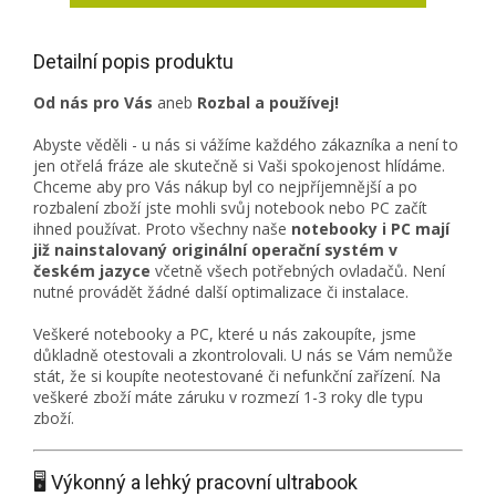
Detailní popis produktu
Od nás pro Vás
aneb
Rozbal a používej!
Abyste věděli - u nás si vážíme každého zákazníka a není to
jen otřelá fráze ale skutečně si Vaši spokojenost hlídáme.
Chceme aby pro Vás nákup byl co nejpříjemnější a po
rozbalení zboží jste mohli svůj notebook nebo PC začít
ihned používat. Proto všechny naše
notebooky i PC mají
již nainstalovaný originální operační systém v
českém jazyce
včetně všech potřebných ovladačů. Není
nutné provádět žádné další optimalizace či instalace.
Veškeré notebooky a PC, které u nás zakoupíte, jsme
důkladně otestovali a zkontrolovali. U nás se Vám nemůže
stát, že si koupíte neotestované či nefunkční zařízení. Na
veškeré zboží máte záruku v rozmezí 1-3 roky dle typu
zboží.
🖥️ Výkonný a lehký pracovní ultrabook