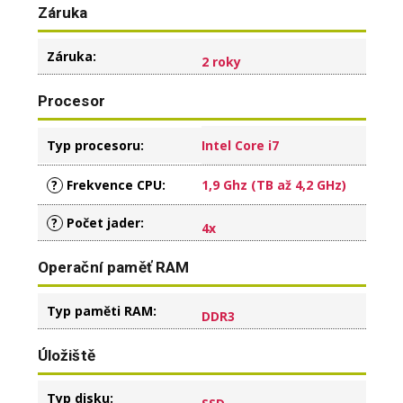
Záruka
Záruka
:
2 roky
Procesor
Typ procesoru
:
Intel Core i7
?
Frekvence CPU
:
1,9 Ghz (TB až 4,2 GHz)
?
Počet jader
:
4x
Operační paměť RAM
Typ paměti RAM
:
DDR3
Úložiště
Typ disku
: