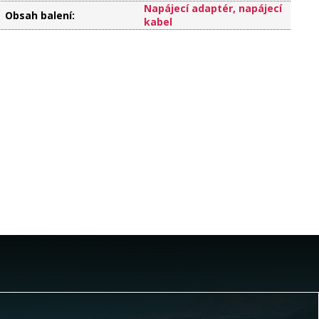
Napájecí adaptér, napájecí
Obsah balení
:
kabel