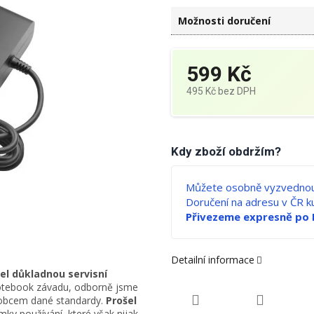
Možnosti doručení
599 Kč
495 Kč bez DPH
Měrná
cena:
Kdy zboží obdržím?
Můžete osobně vyzvednou
Doručení na adresu v ČR 
Přivezeme expresně po 
Detailní informace
el důkladnou servisní
otebook závadu, odborně jsme
ýrobcem dané standardy.
Prošel
ky používání, které však nijak