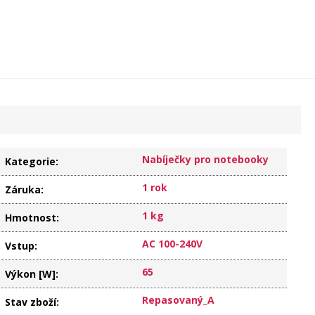
Nabíječky pro notebooky
Kategorie
:
1 rok
Záruka
:
1 kg
Hmotnost
:
AC 100-240V
Vstup
:
65
Výkon [W]
:
Repasovaný_A
Stav zboží
: