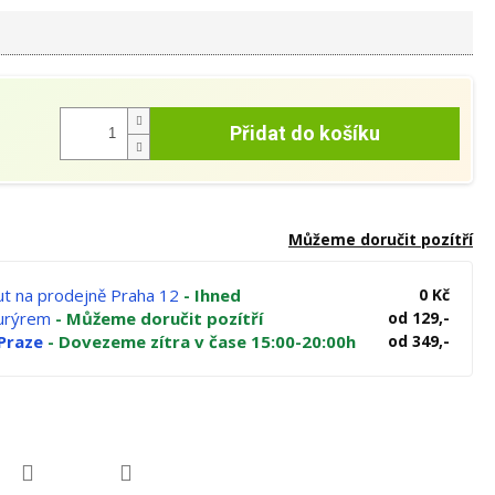
Přidat do košíku
Můžeme doručit pozítří
t na prodejně Praha 12
- Ihned
0 Kč
kurýrem
- Můžeme doručit pozítří
od 129,-
Praze
- Dovezeme zítra v čase 15:00-20:00h
od 349,-