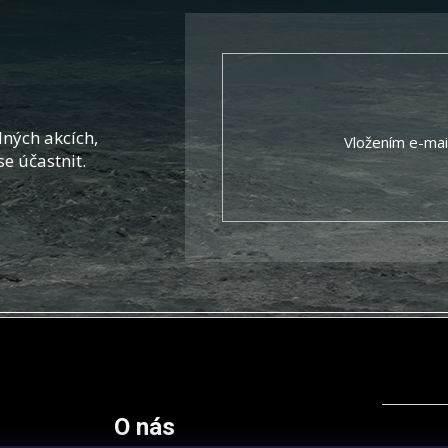
ných akcích,
Vložením e-mai
se účastnit.
O nás