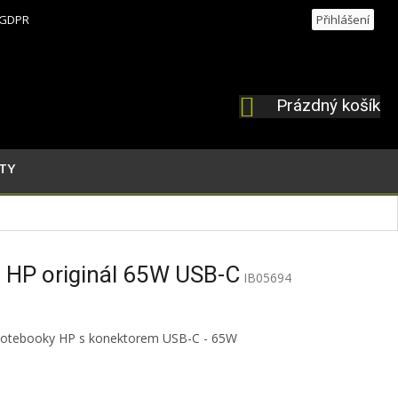
GDPR
Přihlášení
Prázdný košík
NÁKUPNÍ
KOŠÍK
TY
j HP originál 65W USB-C
IB05694
 notebooky HP s konektorem USB-C - 65W