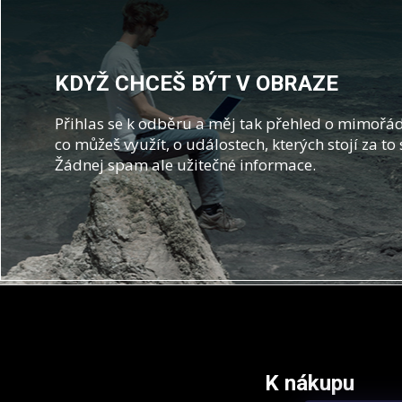
KDYŽ CHCEŠ BÝT V OBRAZE
Přihlas se k odběru a měj tak přehled o mimořád
co můžeš využít, o událostech, kterých stojí za to 
Žádnej spam ale užitečné informace.
Z
á
p
a
t
K nákupu
í