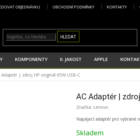
EDOVAT OBJEDNÁVKU
OBCHODNÍ PODMÍNKY
KONTAKTY
HLEDAT
Y
KOMPONENTY
II. JAKOST
APPLE
KONTAK
 Adaptér | zdroj HP originál 65W USB-C
AC Adaptér | zdro
Značka:
Lenovo
Napájecí adaptér pro vybrané
Skladem