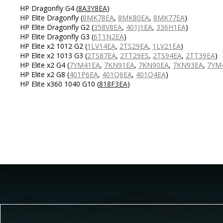
HP Dragonfly G4
(
8A3Y8EA
)
HP Elite Dragonfly
(
8MK78EA
,
8MK80EA
,
8MK77EA
)
HP Elite Dragonfly G2
(
358V8EA
,
401J1EA
,
336H1EA
)
HP Elite Dragonfly G3
(
6T1N2EA
)
HP Elite x2 1012 G2
(
1LV14EA
,
2TS29EA
,
1LV21EA
)
HP Elite x2 1013 G3
(
2TS87EA
,
2TT29ES
,
2TS94EA
,
2TT39EA
)
HP Elite x2 G4
(
7YM41EA
,
7KN91EA
,
7KN90EA
,
7KN93EA
,
7YM
HP Elite x2 G8
(
401P6EA
,
401Q6EA
,
401Q4EA
)
HP Elite x360 1040 G10
(
818F3EA
)