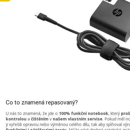
Co to znamená repasovaný?
U nás to znamená, že jde o
100% funkční notebook
, který
proš
kontrolou
a
čištěním
v
našem vlastním servise
. Pokud měl n
ji vyřešili opravou nebo výměnou celého dílu, tak aby splňoval v
funkčními i zátěžovými testy.
Může nést drobné estetické znám