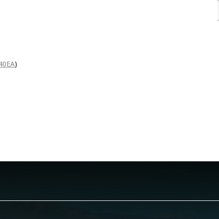
40EA
)