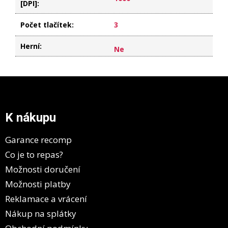
[DPI]
:
Počet tlačítek
:
3
Herní
:
Ne
Z
á
p
a
K nákupu
t
í
Garance recomp
Co je to repas?
Možnosti doručení
Možnosti platby
Reklamace a vrácení
Nákup na splátky