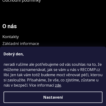
Obchodní podmínky
O nás
Kontakty
Základní informace
GDPR
Dobrý den,
neradi rušíme
ale potřebujeme od vás souhlas na to, že
můžeme zaznamenávat, jak se vám u nás v RECOMP.cz
líbí. Jen tak vám totiž budeme moct věnovat péči, kterou
si zasloužíte. Přísaháme, že vše, co zjistíme, zůstane u
nás v bezpečí.
Více informací
zde
.
Vytvořil Shoptet
Nastavení