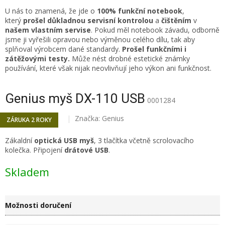
U nás to znamená, že jde o
100% funkční notebook
,
který
prošel důkladnou servisní kontrolou
a
čištěním
v
našem vlastním servise
. Pokud měl notebook závadu, odborně
jsme ji vyřešili opravou nebo výměnou celého dílu, tak aby
splňoval výrobcem dané standardy.
Prošel funkčními i
zátěžovými testy.
Může nést drobné estetické známky
používání, které však nijak neovlivňují jeho výkon ani funkčnost.
Genius myš DX-110 USB
0001284
Značka:
Genius
ZÁRUKA 2 ROKY
Zákaldní
optická USB myš
, 3 tlačítka včetně scrolovacího
kolečka. Připojení
drátové USB
.
Skladem
Možnosti doručení