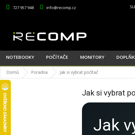
Přejít
SL
727 957 948
info@recomp.cz
na
obsah
NOTEBOOKY
POČÍTAČE
MONITORY
DOPLŇK
Domů
Poradna
Jak si vybrat počítač
Jak si vybrat p
Jak v