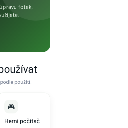
úpravu fotek,
užijete.
používat
 podle použití.
🎮
Herní počítač