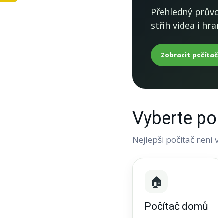
Přehledný průvo
střih videa i hr
Zobrazit počíta
Vyberte po
Nejlepší počítač není v
🏠
Počítač domů