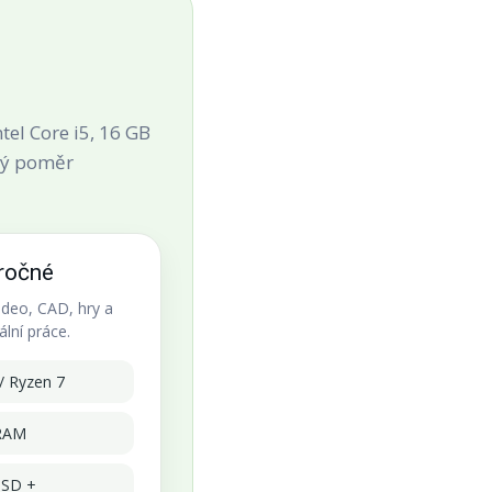
tel Core i5, 16 GB
rý poměr
ročné
video, CAD, hry a
ální práce.
 / Ryzen 7
RAM
SD +