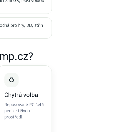
ačí 256 GB, lepší volbou
odná pro hry, 3D, střih
omp.cz?
♻️
Chytrá volba
Repasované PC šetří
peníze i životní
prostředí.