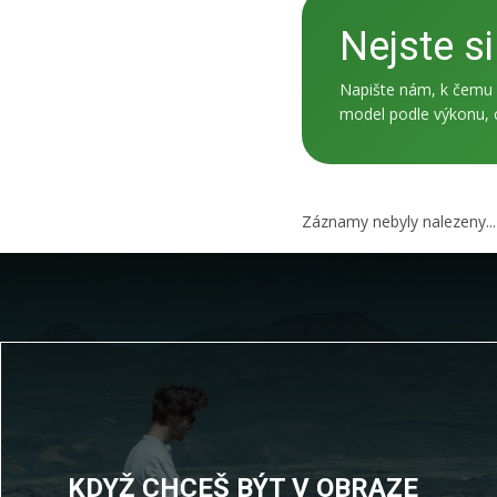
Nejste si
Napište nám, k čemu 
model podle výkonu, c
Záznamy nebyly nalezeny...
KDYŽ CHCEŠ BÝT V OBRAZE