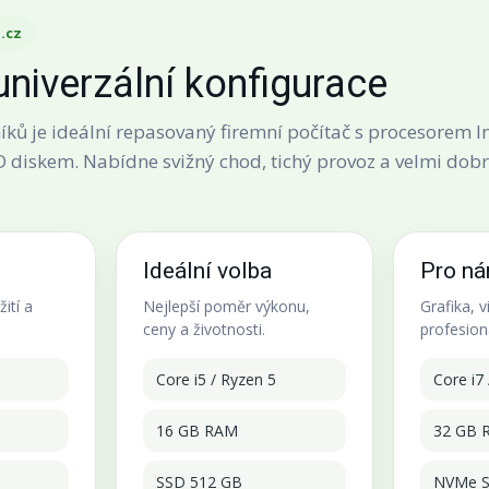
.cz
univerzální konfigurace
íků je ideální repasovaný firemní počítač s procesorem In
 diskem. Nabídne svižný chod, tichý provoz a velmi dob
Ideální volba
Pro ná
ití a
Nejlepší poměr výkonu,
Grafika, 
ceny a životnosti.
profesion
Core i5 / Ryzen 5
Core i7
16 GB RAM
32 GB 
SSD 512 GB
NVMe S