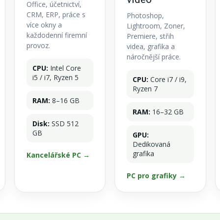
Office, účetnictví,
CRM, ERP, práce s
Photoshop,
více okny a
Lightroom, Zoner,
každodenní firemní
Premiere, střih
provoz.
videa, grafika a
náročnější práce.
CPU:
Intel Core
i5 / i7, Ryzen 5
CPU:
Core i7 / i9,
Ryzen 7
RAM:
8–16 GB
RAM:
16–32 GB
Disk:
SSD 512
GB
GPU:
Dedikovaná
grafika
Kancelářské PC →
PC pro grafiky →