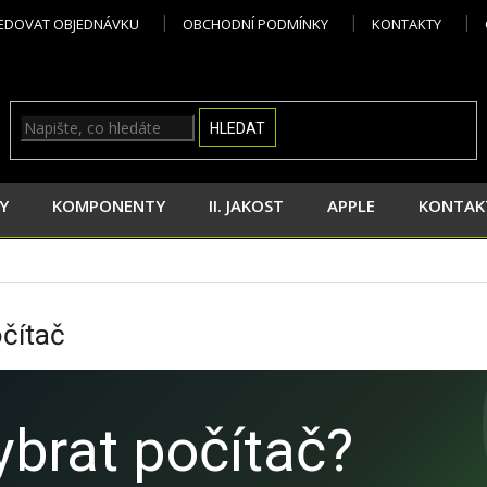
EDOVAT OBJEDNÁVKU
OBCHODNÍ PODMÍNKY
KONTAKTY
HLEDAT
Y
KOMPONENTY
II. JAKOST
APPLE
KONTAK
očítač
ybrat počítač?