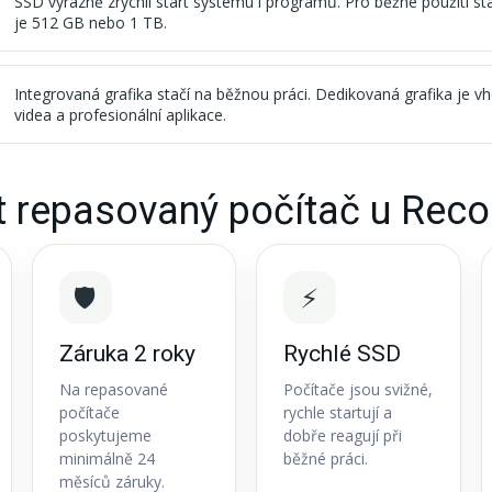
SSD výrazně zrychlí start systému i programů. Pro běžné použití st
je 512 GB nebo 1 TB.
Integrovaná grafika stačí na běžnou práci. Dedikovaná grafika je vh
videa a profesionální aplikace.
t repasovaný počítač u Rec
🛡️
⚡
Záruka 2 roky
Rychlé SSD
Na repasované
Počítače jsou svižné,
počítače
rychle startují a
poskytujeme
dobře reagují při
minimálně 24
běžné práci.
měsíců záruky.