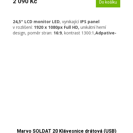
2 090 Kč
Do košíku
24,5" LCD monitor LED
, vynikající
IPS
panel
v
rozlišení:
1920 x 1080px Full HD,
unikátní herní
design, poměr stran:
16:9
, kontrast 1300:1,
Adpative-
Sync
, Anti-Flicker,
MSI Less Blue Light
, jas: 250cd/m2,
frekvence:
100 Hz
, doba odezvy:
1ms
, DisplayPort,
HDMI, nastavitelný úhel náklonu
Marvo SOLDAT 20 Klávesnice drátová (USB)