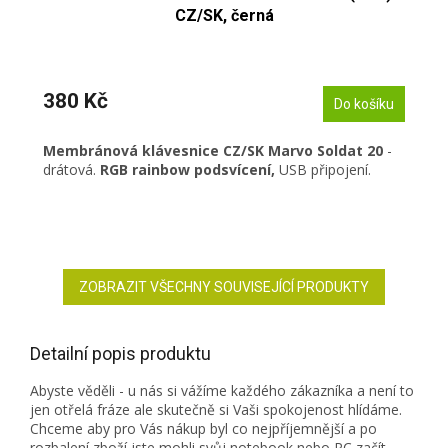
CZ/SK, černá
380 Kč
Do košíku
Membránová klávesnice CZ/SK Marvo Soldat 20
-
drátová.
RGB rainbow podsvícení,
USB připojení.
ZOBRAZIT VŠECHNY SOUVISEJÍCÍ PRODUKTY
Detailní popis produktu
Abyste věděli - u nás si vážíme každého zákazníka a není to
jen otřelá fráze ale skutečně si Vaši spokojenost hlídáme.
Chceme aby pro Vás nákup byl co nejpříjemnější a po
rozbalení zboží jste mohli svůj notebook nebo PC začít