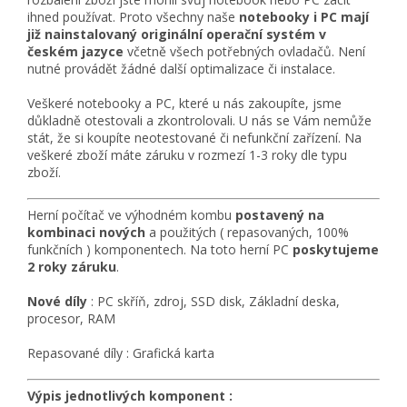
ihned používat. Proto všechny naše
notebooky i PC mají
již nainstalovaný originální operační systém v
českém jazyce
včetně všech potřebných ovladačů. Není
nutné provádět žádné další optimalizace či instalace.
Veškeré notebooky a PC, které u nás zakoupíte, jsme
důkladně otestovali a zkontrolovali. U nás se Vám nemůže
stát, že si koupíte neotestované či nefunkční zařízení. Na
veškeré zboží máte záruku v rozmezí 1-3 roky dle typu
zboží.
Herní počítač ve výhodném kombu
postavený na
kombinaci nových
a použitých ( repasovaných, 100%
funkčních ) komponentech. Na toto herní PC
poskytujeme
2 roky záruku
.
Nové díly
: PC skříň, zdroj, SSD disk, Základní deska,
procesor, RAM
Repasované díly : Grafická karta
Výpis jednotlivých komponent :