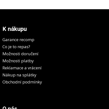
Z
á
p
a
K nákupu
t
í
Garance recomp
Co je to repas?
Možnosti doručení
Možnosti platby
Reklamace a vrácení
Nákup na splátky
Obchodní podmínky
O nás