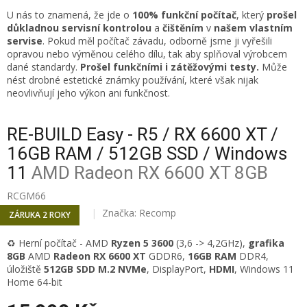
U nás to znamená, že jde o
100% funkční počítač
, který
prošel
důkladnou servisní kontrolou
a
čištěním
v
našem vlastním
servise
. Pokud měl počítač závadu, odborně jsme ji vyřešili
opravou nebo výměnou celého dílu, tak aby splňoval výrobcem
dané standardy.
Prošel funkčními i zátěžovými testy.
Může
nést drobné estetické známky používání, které však nijak
neovlivňují jeho výkon ani funkčnost.
RE-BUILD Easy - R5 / RX 6600 XT /
16GB RAM / 512GB SSD / Windows
11
AMD Radeon RX 6600 XT 8GB
RCGM66
Značka:
Recomp
ZÁRUKA 2 ROKY
♻️ Herní počítač - AMD
Ryzen 5 3600
(3,6 -> 4,2GHz),
grafika
8GB
AMD
Radeon RX 6600 XT
GDDR6,
16
GB RAM
DDR4,
úložiště
512GB SDD M.2 NVMe
, DisplayPort,
HDMI
, Windows 11
Home 64-bit