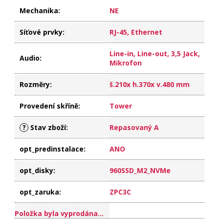
Mechanika
:
NE
Síťové prvky
:
RJ-45, Ethernet
Line-in, Line-out, 3,5 Jack,
Audio
:
Mikrofon
Rozměry
:
š.210x h.370x v.480 mm
Provedení skříně
:
Tower
?
Stav zboží
:
Repasovaný A
opt_predinstalace
:
ANO
opt_disky
:
960SSD_M2_NVMe
opt_zaruka
:
ZPC3C
Položka byla vyprodána…