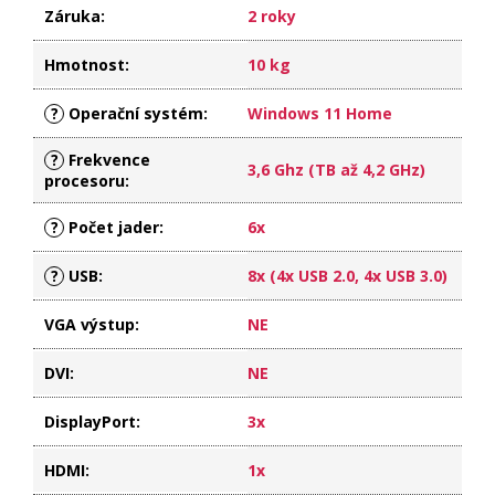
Záruka
:
2 roky
Hmotnost
:
10 kg
?
Operační systém
:
Windows 11 Home
?
Frekvence
3,6 Ghz (TB až 4,2 GHz)
procesoru
:
?
Počet jader
:
6x
?
USB
:
8x (4x USB 2.0, 4x USB 3.0)
VGA výstup
:
NE
DVI
:
NE
DisplayPort
:
3x
HDMI
:
1x