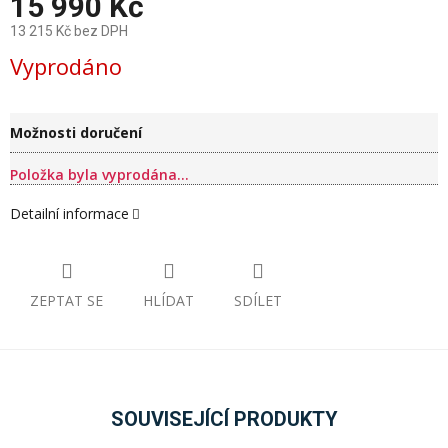
15 990 Kč
13 215 Kč bez DPH
Měrná
Vyprodáno
cena:
Možnosti doručení
Položka byla vyprodána…
Detailní informace
ZEPTAT SE
HLÍDAT
SDÍLET
SOUVISEJÍCÍ PRODUKTY