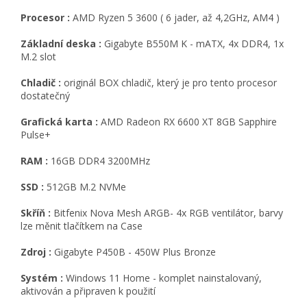
Procesor :
AMD Ryzen 5 3600 ( 6 jader, až 4,2GHz, AM4 )
Základní deska :
Gigabyte B550M K - mATX, 4x DDR4, 1x
M.2 slot
Chladič :
originál BOX chladič, který je pro tento procesor
dostatečný
Grafická karta :
AMD Radeon RX 6600 XT 8GB Sapphire
Pulse+
RAM :
16GB DDR4 3200MHz
SSD :
512GB M.2 NVMe
Skříň :
Bitfenix Nova Mesh ARGB- 4x RGB ventilátor, barvy
lze měnit tlačítkem na Case
Zdroj :
Gigabyte P450B - 450W Plus Bronze
Systém :
Windows 11 Home - komplet nainstalovaný,
aktivován a připraven k použití