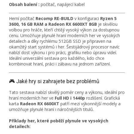
Obsah balení :
počítač, napájecí kabel
Herní počítač
Recomp RE-BUILD
v konfiguraci
Ryzen 5
3600, 16 GB RAM a Radeon RX 6600XT 8GB
je skvělou
volbou pro hráče, kteří chtějí vysoký výkon za dostupnou
cenu. Umožňuje plynulé hraní moderních her ve vysokých
detailech a díky rychlému 512GB SSD je připraven na
okamžitý start systémů i her. Šestijádrový procesor navíc
nabízí dost výkonu i pro práci, grafiku nebo úpravu videí.
Ideální univerzální sestava pro každého, kdo chce
kombinovat hraní, práci i zábavu na jednom zařízení.
🎮 Jaké hry si zahrajete bez problémů
Tato sestava nabízí skvělý poměr ceny a výkonu, ideální pro
hraní moderních her ve
Full HD i 1440p
rozlišení. Grafická
karta
Radeon RX 6600XT
patří mezi výkonnější modely a
umožňuje plynulé hraní i náročnějších titulů.
Příklady her, které poběží plynule ve vysokých
detailech: