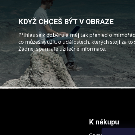
KDYŽ CHCEŠ BÝT V OBRAZE
Přihlas se k odběru a měj tak přehled o mimořád
co můžeš využít, o událostech, kterých stojí za to 
Žádnej spam ale užitečné informace.
Z
á
p
a
t
K nákupu
í