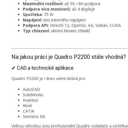
Maximální rozlišení:
až 5K / 8K podpora
Podpora více monitorů:
až 4 displeje
Spotřeba:
75 W
Napájení:
bez externího napájení
Podpora API:
DirectX 12, OpenGL 4.6, Vulkan, CUDA
Typ chlazení:
aktivní blower chladič
Na jakou práci je Quadro P2200 stále vhodná?
✔ CAD a technické aplikace
Quadro P2200 je i dnes velmi dobrá pro:
AutoCAD
SolidWorks
Inventor
Revit
CATIA
Siemens NX
Velkou výhodou jsou profesionální Quadro ovladače a certifikace