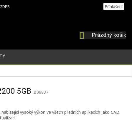
GDPR
Přihlášení
Prázdný košík
NÁKUPNÍ
KOŠÍK
TY
2200 5GB
IB06837
a
nabízející vysoký výkon ve všech předních aplikacích jako CAD,
ualizaci.