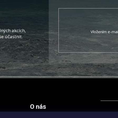
ných akcích,
Vložením e-mai
se účastnit.
O nás