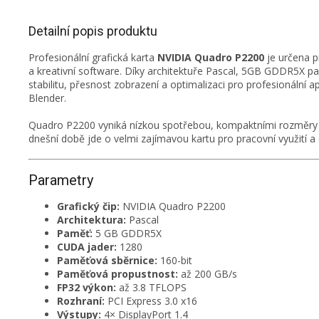
Detailní popis produktu
Profesionální grafická karta
NVIDIA
Quadro P2200
je určena p
a kreativní software. Díky architektuře Pascal, 5GB GDDR5X 
stabilitu, přesnost zobrazení a optimalizaci pro profesionáln
Blender.
Quadro P2200 vyniká nízkou spotřebou, kompaktními rozměry a 
dnešní době jde o velmi zajímavou kartu pro pracovní využití a
Parametry
Grafický čip:
NVIDIA Quadro P2200
Architektura:
Pascal
Paměť:
5 GB GDDR5X
CUDA jader:
1280
Paměťová sběrnice:
160-bit
Paměťová propustnost:
až 200 GB/s
FP32 výkon:
až 3.8 TFLOPS
Rozhraní:
PCI Express 3.0 x16
Výstupy:
4× DisplayPort 1.4