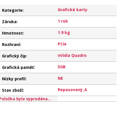
Grafické karty
Kategorie
:
1 rok
Záruka
:
1.9 kg
Hmotnost
:
PCIe
Rozhraní
:
nVidia Quadro
Grafický čip
:
5GB
Grafická paměť
:
NE
Nízky profil
:
Repasovaný_A
Stav zboží
:
Položka byla vyprodána…