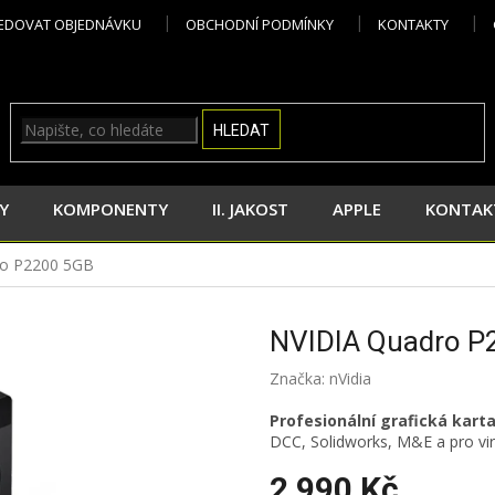
EDOVAT OBJEDNÁVKU
OBCHODNÍ PODMÍNKY
KONTAKTY
HLEDAT
Y
KOMPONENTY
II. JAKOST
APPLE
KONTAK
ro P2200 5GB
NVIDIA Quadro P
Značka:
nVidia
Profesionální grafická kart
DCC, Solidworks, M&E a pro virt
2 990 Kč