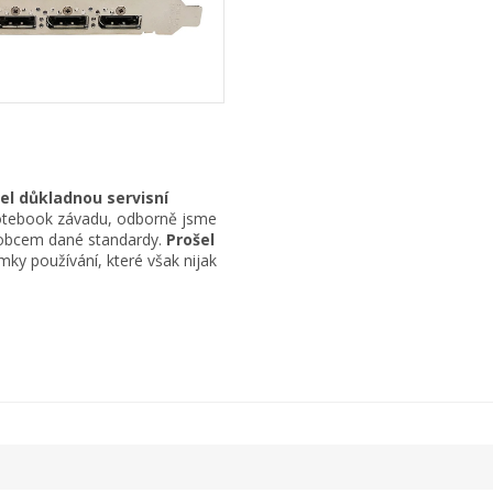
el důkladnou servisní
otebook závadu, odborně jsme
ýrobcem dané standardy.
Prošel
ky používání, které však nijak