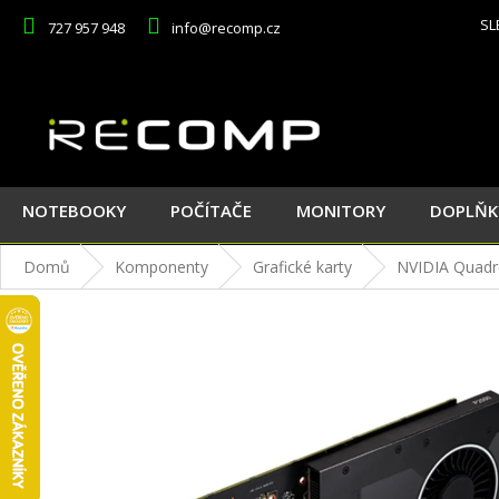
Přejít
SL
727 957 948
info@recomp.cz
na
obsah
NOTEBOOKY
POČÍTAČE
MONITORY
DOPLŇK
Domů
Komponenty
Grafické karty
NVIDIA Quad