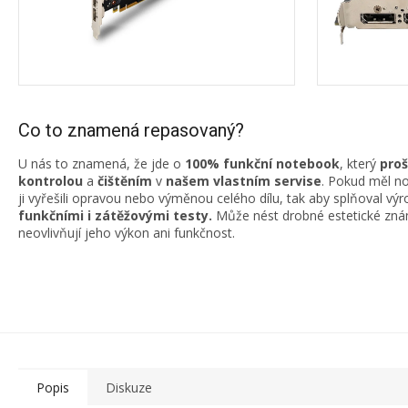
Co to znamená repasovaný?
U nás to znamená, že jde o
100% funkční notebook
, který
proš
kontrolou
a
čištěním
v
našem vlastním servise
. Pokud měl n
ji vyřešili opravou nebo výměnou celého dílu, tak aby splňoval v
funkčními i zátěžovými testy.
Může nést drobné estetické znám
neovlivňují jeho výkon ani funkčnost.
Popis
Diskuze