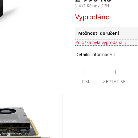
2 471 Kč bez DPH
Měrná
Vyprodáno
cena:
Možnosti doručení
Položka byla vyprodána…
Detailní informace
TISK
ZEPTAT SE