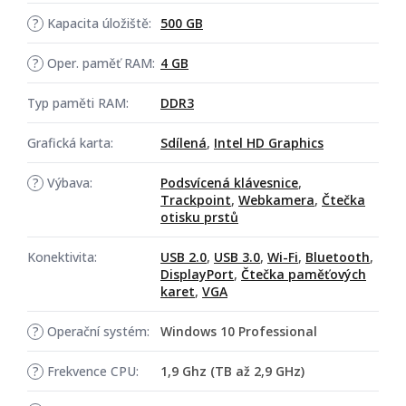
?
Kapacita úložiště:
500 GB
?
Oper. paměť RAM:
4 GB
Typ paměti RAM:
DDR3
Grafická karta:
Sdílená
,
Intel HD Graphics
?
Výbava:
Podsvícená klávesnice
,
Trackpoint
,
Webkamera
,
Čtečka
otisku prstů
Konektivita:
USB 2.0
,
USB 3.0
,
Wi-Fi
,
Bluetooth
,
DisplayPort
,
Čtečka paměťových
karet
,
VGA
?
Operační systém:
Windows 10 Professional
?
Frekvence CPU:
1,9 Ghz (TB až 2,9 GHz)