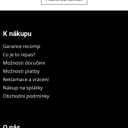
Z
á
p
a
K nákupu
t
í
Garance recomp
Co je to repas?
Možnosti doručení
Možnosti platby
Reklamace a vrácení
Nákup na splátky
Obchodní podmínky
O nás