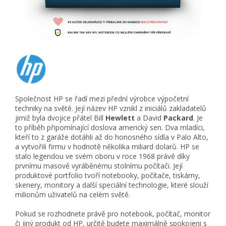
Společnost HP se řadí mezi přední výrobce výpočetní
techniky na světě. Její název HP vznikl z iniciálů zakladatelů
jimiž byla dvojice přátel Bill
Hewlett
a David
Packard
. Je
to příběh připomínající doslova americký sen. Dva mladíci,
kteří to z garáže dotáhli až do honosného sídla v Palo Alto,
a vytvořili firmu v hodnotě několika miliard dolarů. HP se
stalo legendou ve svém oboru v roce 1968 právě díky
prvnímu masově vyráběnému stolnímu počítači. Její
produktové portfolio tvoří notebooky, počítače, tiskárny,
skenery, monitory a další speciální technologie, které slouží
milionům uživatelů na celém světě.
Pokud se rozhodnete právě pro notebook, počítač, monitor
či jiný produkt od HP, určitě budete maximálně spokojeni s