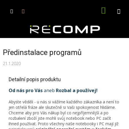
Přejít
na
NÁKUPN
obsah
KOŠÍK
Předinstalace programů
21.1.2020
Detailní popis produktu
Od nás pro Vás
aneb
Rozbal a používej!
Abyste věděli - u nás si vážíme každého zákazníka a není to
jen otřelá fráze ale skutečně si Vaši spokojenost hlidáme.
Chceme aby pro Vás nákup byl co nejpříjemnější a po
rozbalení zboží jste mohli svůj notebook nebo PC začít
ihned používat. Proto všechny naše notebooky i PC mají již