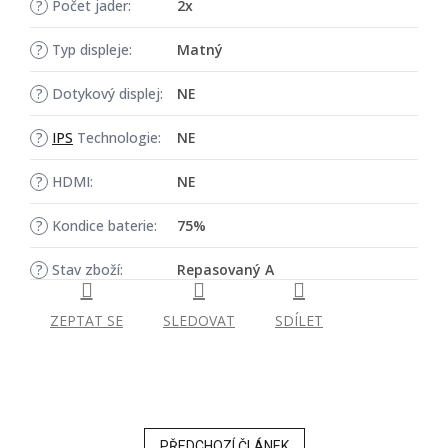
?
Počet jader:
2x
?
Typ displeje:
Matný
?
Dotykový displej:
NE
?
IPS
Technologie:
NE
?
HDMI:
NE
?
Kondice baterie:
75%
?
Stav zboží:
Repasovaný A
ZEPTAT SE
SLEDOVAT
SDÍLET
PŘEDCHOZÍ ČLÁNEK