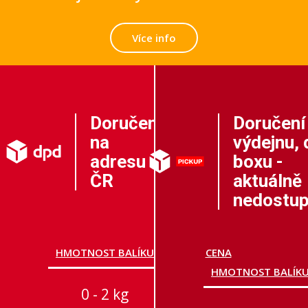
Více info
Doručení
Doručení
na
výdejnu, 
adresu v
boxu -
ČR
aktuálně
nedostu
HMOTNOST BALÍKU
CENA
HMOTNOST BALÍK
0 - 2 kg
99 Kč