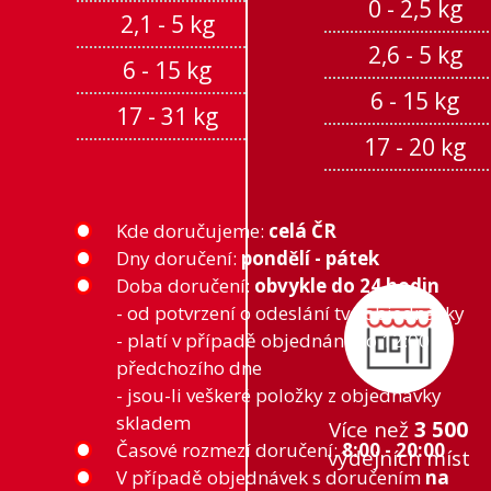
0 - 2,5 kg
2,1 - 5 kg
179 Kč
2,6 - 5 kg
6 - 15 kg
179 Kč
6 - 15 kg
17 - 31 kg
249 Kč
17 - 20 kg
Kde doručujeme:
celá ČR
Dny doručení:
pondělí - pátek
Doba doručení:
obvykle do 24 hodin
- od potvrzení o odeslání tvé objednávky
- platí v případě objednání do 12:00
předchozího dne
- jsou-li veškeré položky z objednávky
skladem
Více než
3 500
Časové rozmezí doručení:
8:00 - 20:00
výdejních míst
V případě objednávek s doručením
na