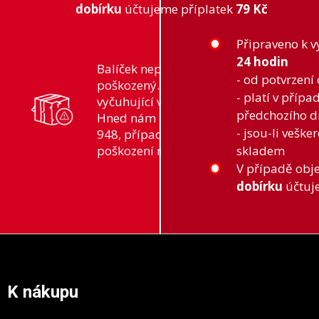
dobírku
účtujeme příplatek
79 Kč
Připraveno k v
24 hodin
Balíček nepřebírej pokud je výrazně
- od potvrzení
poškozený. Například díry,
- platí v příp
vyčuhující výplň, porušená páska.
předchozího d
Hned nám zavolej číslo +420 727 957
- jsou-li vešk
948, případně napiš mail s fotografií
poškození na info@recomp.cz
skladem
V případě obj
dobírku
účtuj
Z
á
p
a
K nákupu
t
í